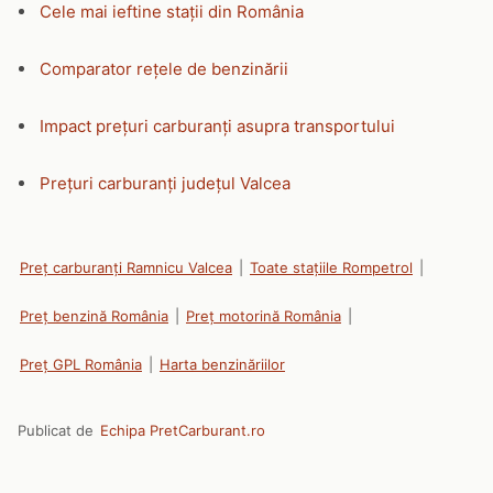
Cele mai ieftine stații din România
Comparator rețele de benzinării
Impact prețuri carburanți asupra transportului
Prețuri carburanți județul Valcea
Preț carburanți Ramnicu Valcea
|
Toate stațiile Rompetrol
|
Preț benzină România
|
Preț motorină România
|
Preț GPL România
|
Harta benzinăriilor
Publicat de
Echipa PretCarburant.ro