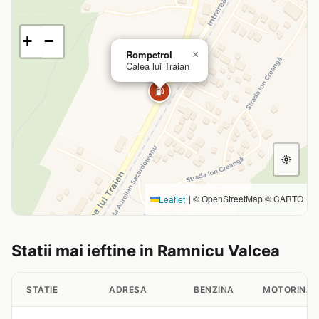
+
−
Rompetrol
×
Calea lui Traian
⛽
|
© OpenStreetMap © CARTO
Leaflet
Statii mai ieftine in Ramnicu Valcea
STATIE
ADRESA
BENZINA
MOTORINA