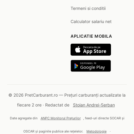
Termeni si conditii
Calculator salariu net
APLICATIE MOBILA
Descarca de pe
App Store
DISPONIBIL PE
Google Play
© 2026 PretCarburant.ro — Prețuri carburanți actualizate la
fiecare 2 ore · Redactat de
Stoian Andrei-Șerban
Date agregate din
ANPC Monitorul Prețurilor
, feed-uri directe SOCAR și
OSCAR și paginile publice ale rețelelor.
Metodologie
·