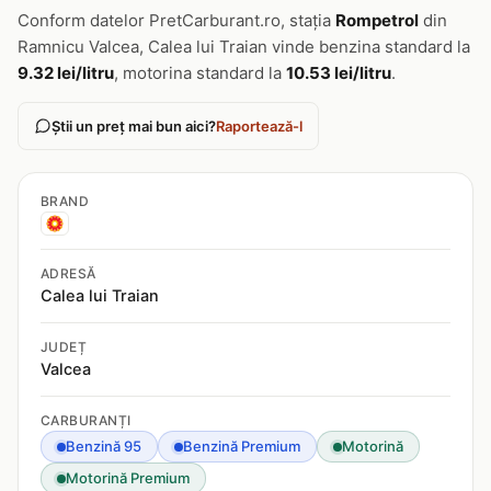
Conform datelor PretCarburant.ro, stația
Rompetrol
din
Ramnicu Valcea, Calea lui Traian vinde benzina standard la
9.32 lei/litru
, motorina standard la
10.53 lei/litru
.
Știi un preț mai bun aici?
Raportează-l
BRAND
ADRESĂ
Calea lui Traian
JUDEȚ
Valcea
CARBURANȚI
Benzină 95
Benzină Premium
Motorină
Motorină Premium