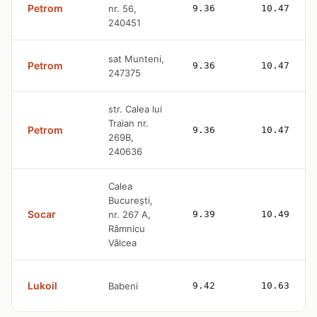
Petrom
nr. 56,
9.36
10.47
240451
sat Munteni,
Petrom
9.36
10.47
247375
str. Calea lui
Traian nr.
Petrom
9.36
10.47
269B,
240636
Calea
Bucureşti,
Socar
nr. 267 A,
9.39
10.49
Râmnicu
Vâlcea
Lukoil
Babeni
9.42
10.63