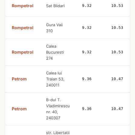
Rompetrol
Sat BlidarI
9.32
10.53
Gura Vaii
Rompetrol
9.32
10.53
310
Calea
Rompetrol
Bucuresti
9.32
10.53
274
Calea lui
Petrom
Traian 53,
9.36
10.47
240011
B-dul T.
Vladimirescu
Petrom
9.36
10.47
nr. 40,
240307
str. Libertatii