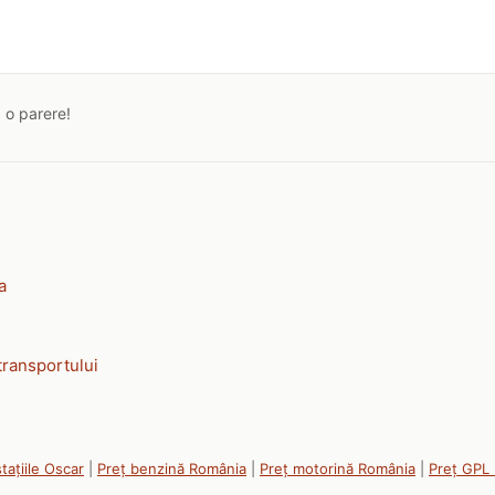
a o parere!
a
transportului
tațiile Oscar
|
Preț benzină România
|
Preț motorină România
|
Preț GPL