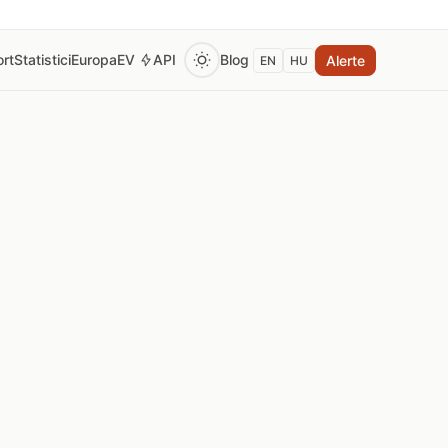
rt
Statistici
Europa
EV
API
Blog
Alerte
EN
HU