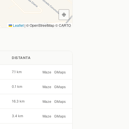
Leaflet
|
© OpenStreetMap © CARTO
DISTANTA
7.1 km
Waze
GMaps
0.1 km
Waze
GMaps
16.3 km
Waze
GMaps
3.4 km
Waze
GMaps