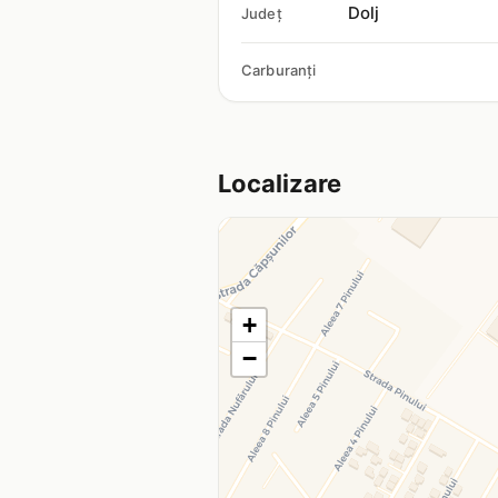
Dolj
Județ
Carburanți
Localizare
+
−