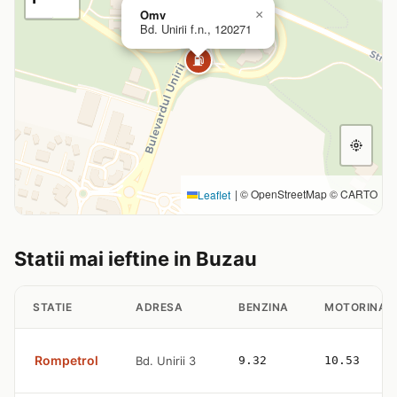
Omv
×
Bd. Unirii f.n., 120271
⛽
|
© OpenStreetMap © CARTO
Leaflet
Statii mai ieftine in Buzau
STATIE
ADRESA
BENZINA
MOTORINA
Rompetrol
Bd. Unirii 3
9.32
10.53