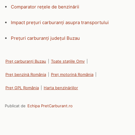
Comparator rețele de benzinării
Impact prețuri carburanți asupra transportului
Prețuri carburanți județul Buzau
Preț carburanți Buzau
|
Toate stațiile Omv
|
Preț benzină România
|
Preț motorină România
|
Preț GPL România
|
Harta benzinăriilor
Publicat de
Echipa PretCarburant.ro