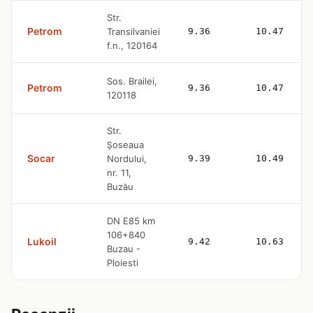
Str.
Petrom
Transilvaniei
9.36
10.47
f.n., 120164
Sos. Brailei,
Petrom
9.36
10.47
120118
Str.
Şoseaua
Socar
Nordului,
9.39
10.49
nr. 11,
Buzău
DN E85 km
106+840
Lukoil
9.42
10.63
Buzau -
Ploiesti