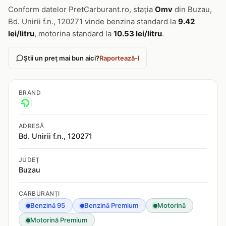
Conform datelor PretCarburant.ro, stația
Omv
din Buzau,
Bd. Unirii f.n., 120271 vinde benzina standard la
9.42
lei/litru
, motorina standard la
10.53 lei/litru
.
Știi un preț mai bun aici?
Raportează-l
BRAND
ADRESĂ
Bd. Unirii f.n., 120271
JUDEȚ
Buzau
CARBURANȚI
Benzină 95
Benzină Premium
Motorină
Motorină Premium