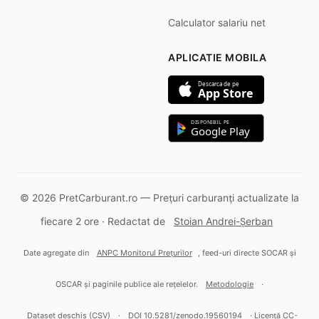
Calculator salariu net
APLICATIE MOBILA
Descarca de pe
App Store
DISPONIBIL PE
Google Play
© 2026 PretCarburant.ro — Prețuri carburanți actualizate la
fiecare 2 ore · Redactat de
Stoian Andrei-Șerban
Date agregate din
ANPC Monitorul Prețurilor
, feed-uri directe SOCAR și
OSCAR și paginile publice ale rețelelor.
Metodologie
·
Dataset deschis (CSV)
·
DOI 10.5281/zenodo.19560194
· Licență CC-