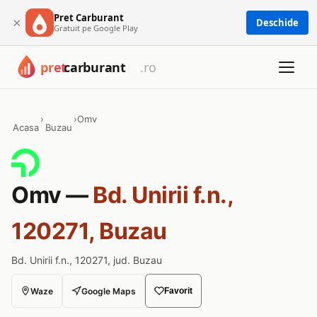
Pret Carburant
×
Deschide
Gratuit pe Google Play
›
›
Omv
Acasa
Buzau
Omv —
Bd. Unirii f.n.,
120271, Buzau
Bd. Unirii f.n., 120271, jud. Buzau
Waze
Google Maps
Favorit