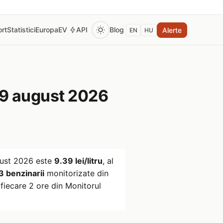
rt
Statistici
Europa
EV
API
Blog
Alerte
EN
HU
9 august 2026
ust 2026
este
9.39 lei/litru
, al
3 benzinarii
monitorizate din
fiecare 2 ore din Monitorul