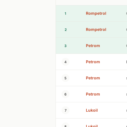
Rompetrol
1
Rompetrol
2
Petrom
3
Petrom
4
Petrom
5
Petrom
6
Lukoil
7
Lukoil
8