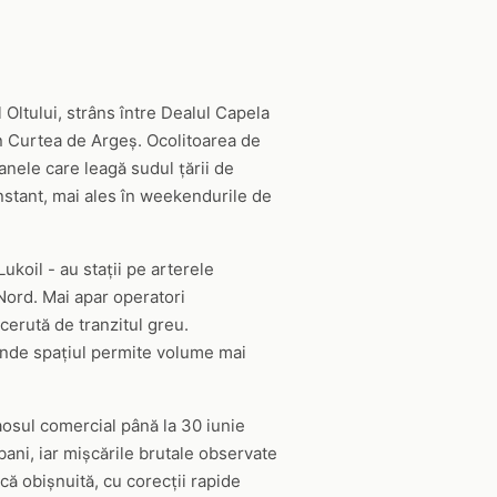
 Oltului, strâns între Dealul Capela
rin Curtea de Argeș. Ocolitoarea de
anele care leagă sudul țării de
onstant, mai ales în weekendurile de
koil - au stații pe arterele
Nord. Mai apar operatori
 cerută de tranzitul greu.
unde spațiul permite volume mai
aosul comercial până la 30 iunie
bani, iar mișcările brutale observate
că obișnuită, cu corecții rapide