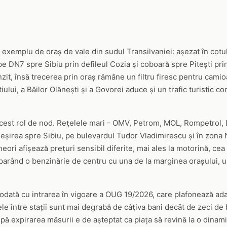
exemplu de oraș de vale din sudul Transilvaniei: așezat în cotul
ă pe DN7 spre Sibiu prin defileul Cozia și coboară spre Pitești p
nzit, însă trecerea prin oraș rămâne un filtru firesc pentru camio
ului, a Băilor Olănești și a Govorei aduce și un trafic turistic c
acest rol de nod. Rețelele mari - OMV, Petrom, MOL, Rompetrol, Lu
ieșirea spre Sibiu, pe bulevardul Tudor Vladimirescu și în zona 
neori afișează prețuri sensibil diferite, mai ales la motorină, cea
mparând o benzinărie de centru cu una de la marginea orașului, 
t odată cu intrarea în vigoare a OUG 19/2026, care plafonează ad
ele între stații sunt mai degrabă de câțiva bani decât de zeci de 
pă expirarea măsurii e de așteptat ca piața să revină la o dinami