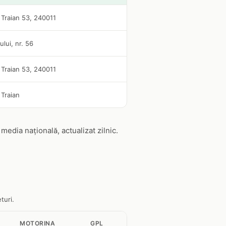
i Traian 53, 240011
jului, nr. 56
i Traian 53, 240011
 Traian
edia națională, actualizat zilnic.
turi.
MOTORINA
GPL