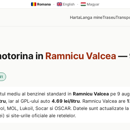
Romana
·
English
·
Magyar
Harta
Langa mine
Traseu
Transpo
motorina in
Ramnicu Valcea
— 
31
tul mediu al benzinei standard in
Ramnicu Valcea
pe
9 aug
tru
, iar al GPL-ului auto
4.69 lei/litru
. Ramnicu Valcea are
1
l, MOL, Lukoil, Socar si OSCAR. Datele sunt actualizate la 
) si site-urile oficiale ale retelelor.