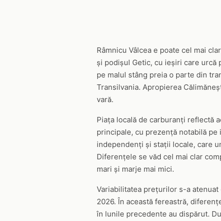
Râmnicu Vâlcea e poate cel mai clar 
și podișul Getic, cu ieșiri care urc
pe malul stâng preia o parte din tra
Transilvania. Apropierea Călimănești
vară.
Piața locală de carburanți reflectă 
principale, cu prezență notabilă pe 
independenți și stații locale, care u
Diferențele se văd cel mai clar co
mari și marje mai mici.
Variabilitatea prețurilor s-a atenua
2026. În această fereastră, diferenț
în lunile precedente au dispărut. Du