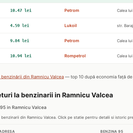
Petrom
10.47 lei
Calea lu
Lukoil
4.59 lei
str. Bara
Petrom
9.84 lei
Calea lu
Rompetrol
10.94 lei
Calea lui
e benzinării din Ramnicu Valcea
— top 10 după economia față de m
eturi la benzinarii in Ramnicu Valcea
95 in Ramnicu Valcea
e benzinarii din Ramnicu Valcea. Click pe statie pentru detalii si istoric pre
ADRESA
BENZINA 95