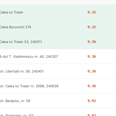
Calea lui Traian
9.32
Calea Bucuresti 274
9.32
Calea lui Traian 53, 240011
9.36
B-dul T. Vladimirescu nr. 40, 240307
9.36
str. Libertatii nr. 56, 240451
9.36
str. Calea lui Traian nr. 269B, 240636
9.36
str. Barajului, nr. 56
9.42
str. Stolniceni, nr. 117
9.42