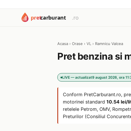
Acasa
›
Orase
›
VL
›
Ramnicu Valcea
Pret benzina si 
LIVE — actualizat
9 august 2026, ora 11:
Conform PretCarburant.ro, pre
motorinei standard
10.54 lei/li
retelele Petrom, OMV, Rompetro
Preturilor (Consiliul Concurentei