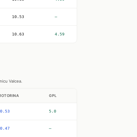
10.53
—
10.63
4.59
nicu Valcea.
MOTORINA
GPL
0.53
5.0
0.47
—