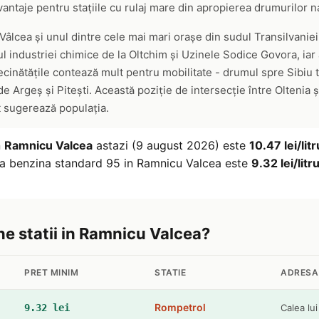
avantaje pentru stațiile cu rulaj mare din apropierea drumurilor n
Vâlcea și unul dintre cele mai mari orașe din sudul Transilvaniei
rul industriei chimice de la Oltchim și Uzinele Sodice Govora, iar
Vecinătățile contează mult pentru mobilitate - drumul spre Sibiu t
 Argeș și Pitești. Această poziție de intersecție între Oltenia și
t sugerează populația.
n
Ramnicu Valcea
astazi (9 august 2026) este
10.47 lei/litr
 la benzina standard 95 in Ramnicu Valcea este
9.32 lei/litr
ine statii in Ramnicu Valcea?
PRET MINIM
STATIE
ADRESA
Rompetrol
9.32 lei
Calea lui