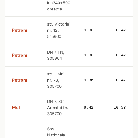
km340+500,
dreapta
str. Victoriei
Petrom
nr. 12,
9.36
10.47
515600
DN 7 FN,
Petrom
9.36
10.47
335904
str. Unirii,
Petrom
nr. 78,
9.36
10.47
335700
DN 7, Str.
Mol
Armatei fn.,
9.42
10.53
335700
Sos.
Nationala