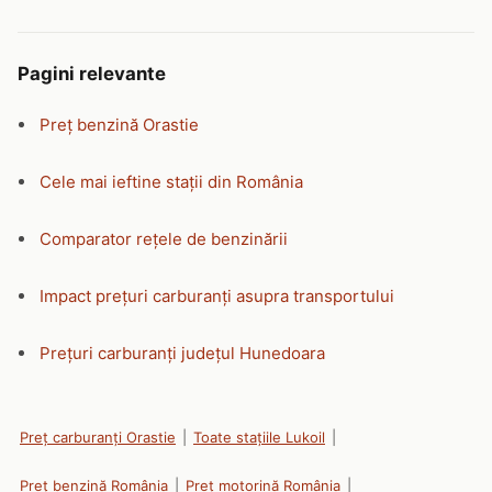
Pagini relevante
Preț benzină Orastie
Cele mai ieftine stații din România
Comparator rețele de benzinării
Impact prețuri carburanți asupra transportului
Prețuri carburanți județul Hunedoara
Preț carburanți Orastie
|
Toate stațiile Lukoil
|
Preț benzină România
|
Preț motorină România
|