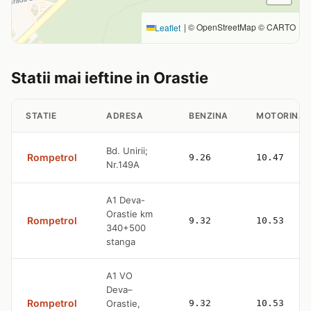
|
© OpenStreetMap © CARTO
Leaflet
Statii mai ieftine in Orastie
STATIE
ADRESA
BENZINA
MOTORINA
Bd. Unirii;
Rompetrol
9.26
10.47
Nr.149A
A1 Deva-
Orastie km
Rompetrol
9.32
10.53
340+500
stanga
A1 VO
Deva–
Rompetrol
Orastie,
9.32
10.53