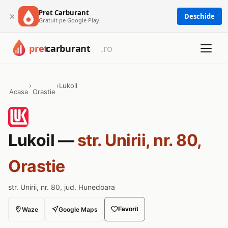
Pret Carburant
×
Deschide
Gratuit pe Google Play
›
›
Lukoil
Acasa
Orastie
Lukoil —
str. Unirii, nr. 80,
Orastie
str. Unirii, nr. 80, jud. Hunedoara
Waze
Google Maps
Favorit