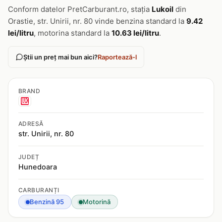
Conform datelor PretCarburant.ro, stația
Lukoil
din
Orastie, str. Unirii, nr. 80 vinde benzina standard la
9.42
lei/litru
, motorina standard la
10.63 lei/litru
.
Știi un preț mai bun aici?
Raportează-l
BRAND
ADRESĂ
str. Unirii, nr. 80
JUDEȚ
Hunedoara
CARBURANȚI
Benzină 95
Motorină