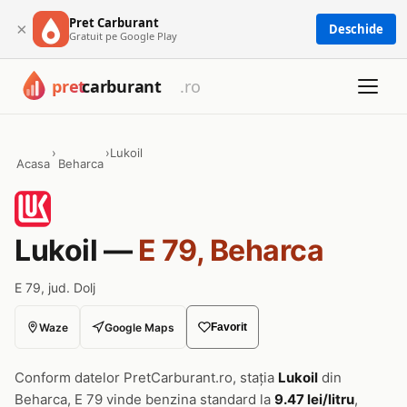
Pret Carburant
×
Deschide
Gratuit pe Google Play
›
›
Lukoil
Acasa
Beharca
Lukoil —
E 79, Beharca
E 79, jud. Dolj
Waze
Google Maps
Favorit
Conform datelor PretCarburant.ro, stația
Lukoil
din
Beharca, E 79 vinde benzina standard la
9.47 lei/litru
,