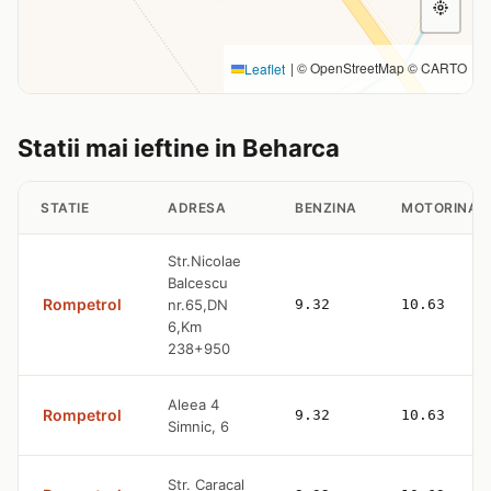
|
© OpenStreetMap © CARTO
Leaflet
Statii mai ieftine in Beharca
STATIE
ADRESA
BENZINA
MOTORINA
Str.Nicolae
Balcescu
Rompetrol
nr.65,DN
9.32
10.63
6,Km
238+950
Aleea 4
Rompetrol
9.32
10.63
Simnic, 6
Str. Caracal