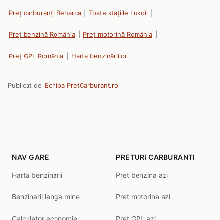
Preț carburanți Beharca
|
Toate stațiile Lukoil
|
Preț benzină România
|
Preț motorină România
|
Preț GPL România
|
Harta benzinăriilor
Publicat de
Echipa PretCarburant.ro
NAVIGARE
PRETURI CARBURANTI
Harta benzinarii
Pret benzina azi
Benzinarii langa mine
Pret motorina azi
Calculator economie
Pret GPL azi