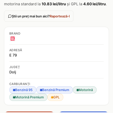
motorina standard la
10.83 lei/litru
și GPL la
4.60 lei/litru
.
Știi un preț mai bun aici?
Raportează-l
BRAND
ADRESĂ
E 79
JUDEȚ
Dolj
CARBURANȚI
Benzină 95
Benzină Premium
Motorină
Motorină Premium
GPL