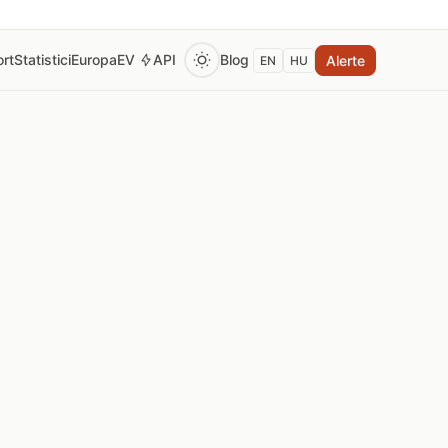
rt
Statistici
Europa
EV
API
Blog
Alerte
EN
HU