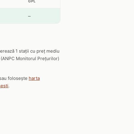
GPL
—
rează 1 stații cu preț mediu
le (ANPC Monitorul Prețurilor)
 sau folosește
harta
nesti
.