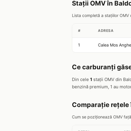
Stații OMV în Bald
Lista completă a stațiilor OMV 
#
ADRESA
1
Calea Mos Anghel
Ce carburanți găse
Din cele
1
stații OMV din Bal
benzină premium, 1 au motori
Comparație rețele 
Cum se poziționează OMV față de