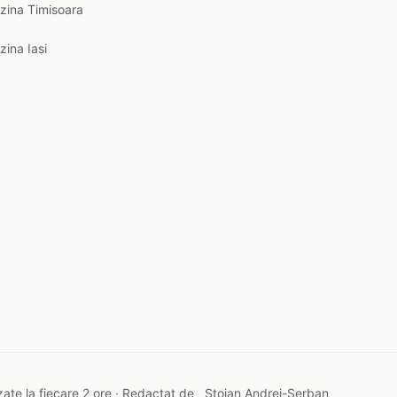
zina Timisoara
zina Iasi
ate la fiecare 2 ore · Redactat de
Stoian Andrei-Șerban