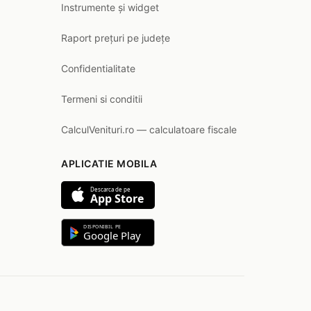
Instrumente și widget
Raport prețuri pe județe
Confidentialitate
Termeni si conditii
CalculVenituri.ro — calculatoare fiscale
APLICATIE MOBILA
Descarca de pe
App Store
DISPONIBIL PE
Google Play