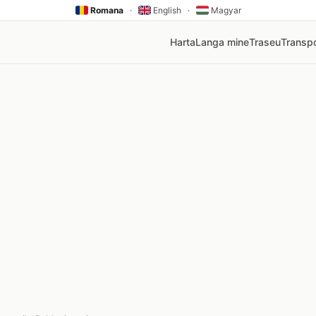
Romana
·
English
·
Magyar
Harta
Langa mine
Traseu
Transpo