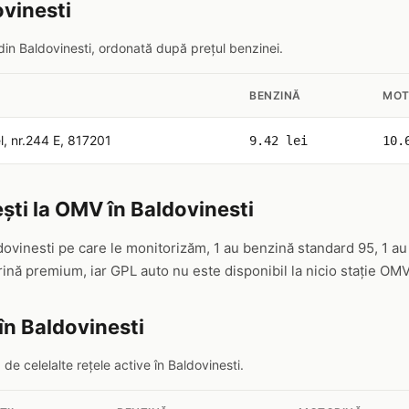
ovinesti
din Baldovinesti, ordonată după prețul benzinei.
BENZINĂ
MOT
, nr.244 E, 817201
9.42 lei
10.
ști la OMV în Baldovinesti
dovinesti pe care le monitorizăm, 1 au benzină standard 95, 1 au
nă premium, iar GPL auto nu este disponibil la nicio stație OMV
în Baldovinesti
 celelalte rețele active în Baldovinesti.