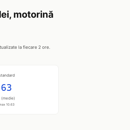
lei, motorină
tualizate la fiecare 2 ore.
standard
.63
u (medie)
 max 10.63