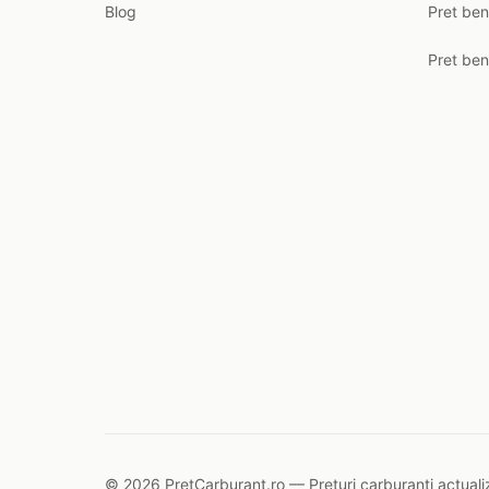
Blog
Pret ben
Pret ben
© 2026 PretCarburant.ro — Prețuri carburanți actualiz