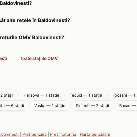
 Baldovinesti?
t alte rețele în Baldovinesti?
prețurile OMV Baldovinesti?
esti
Toate stațiile OMV
2 stații
Harsova — 1 stație
Tecuci — 1 stație
Focsani — 1 
ta — 6 stații
Vaslui — 1 stație
Ploiesti — 2 stații
Bacau — 2
aldovinesti
|
Pret benzina
|
Pret motorina
|
Harta benzinarii