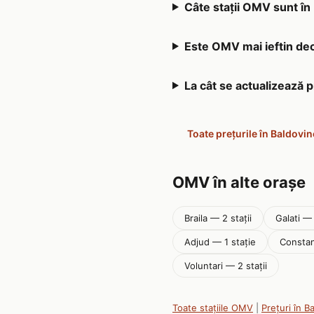
Câte stații OMV sunt în
Este OMV mai ieftin decâ
La cât se actualizează 
Toate prețurile în Baldovin
OMV în alte orașe
Braila — 2 stații
Galati — 
Adjud — 1 stație
Constan
Voluntari — 2 stații
Toate stațiile OMV
|
Prețuri în B