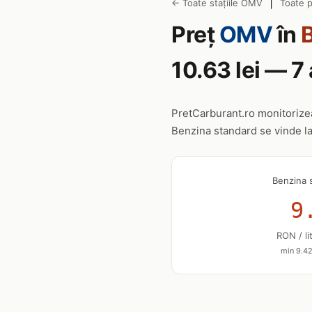
|
← Toate stațiile OMV
Toate p
Preț
OMV
în
B
10.63 lei — 
PretCarburant.ro monitoriz
Benzina standard se vinde l
Benzina 
9
RON / li
min 9.42