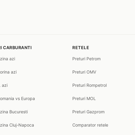
I CARBURANTI
RETELE
zina azi
Preturi Petrom
orina azi
Preturi OMV
 azi
Preturi Rompetrol
Romania vs Europa
Preturi MOL
zina Bucuresti
Preturi Gazprom
nzina Cluj-Napoca
Comparator retele