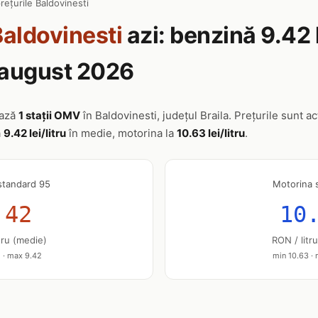
rețurile Baldovinesti
aldovinesti
azi: benzină 9.42 
7 august 2026
ează
1 stații OMV
în Baldovinesti, județul Braila. Prețurile sunt ac
a
9.42 lei/litru
în medie, motorina la
10.63 lei/litru
.
standard 95
Motorina 
.42
10
tru (medie)
RON / litr
 · max 9.42
min 10.63 ·