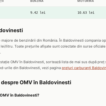
ȚII
BENZINĂ
MOTORINĂ
9.42 lei
10.63 lei
dovinesti
 majore de benzinării din România. În Baldovinesti compania ope
lei/litru. Toate prețurile afișate sunt colectate din surse oficia
.
ă stație OMV în Baldovinesti, sortează lista de mai sus după preț
nd-urile din Baldovinesti, vezi pagina
prețuri carburanți Baldovi
e despre OMV în Baldovinesti
a OMV în Baldovinesti?