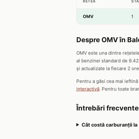
RETEA
STA
OMV
1
Despre OMV în Bal
OMV este una dintre rețelele
al benzinei standard de 9.42 
și actualizate la fiecare 2 ore
Pentru a găsi cea mai ieftin
interactivă
. Pentru toate bra
Întrebări frecvent
Cât costă carburanții l