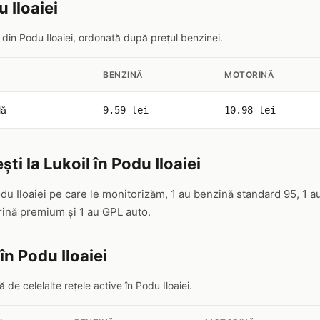
u Iloaiei
l din Podu Iloaiei, ordonată după prețul benzinei.
BENZINĂ
MOTORINĂ
lă
9.59 lei
10.98 lei
ti la Lukoil în Podu Iloaiei
odu Iloaiei pe care le monitorizăm, 1 au benzină standard 95, 1 a
ină premium și 1 au GPL auto.
în Podu Iloaiei
de celelalte rețele active în Podu Iloaiei.