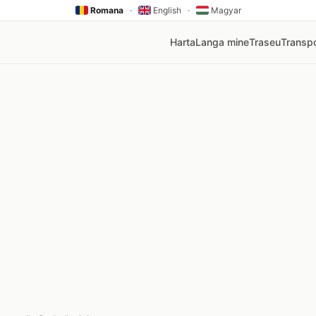
Romana
·
English
·
Magyar
Harta
Langa mine
Traseu
Transpo