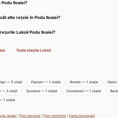
n Podu Iloaiei?
cât alte rețele în Podu Iloaiei?
rețurile Lukoil Podu Iloaiei?
iei
Toate stațiile Lukoil
Iaşi — 5 stații
Pascani — 1 stație
Roman — 1 stație
Vaslui 
 — 3 stații
Suceava — 1 stație
Comanesti — 1 stație
Barl
— 1 stație
odu Iloaiei
|
Pret benzina
|
Pret motorina
|
Harta benzinarii