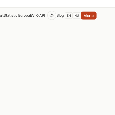
rt
Statistici
Europa
EV
API
Blog
Alerte
EN
HU