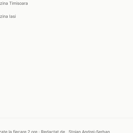
zina Timisoara
zina Iasi
ate la fiecare 2 ore · Redactat de
Stoian Andrei-Șerban