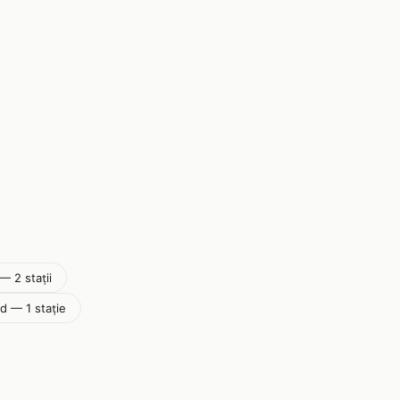
— 2 stații
ad — 1 stație