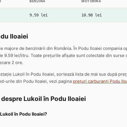
I
BENZINĂ
MOTORINĂ
9.59 lei
10.98 lei
du Iloaiei
le majore de benzinării din România. În Podu Iloaiei compania op
 9.59 lei/litru. Toate prețurile afișate sunt colectate din surse
iecare 2 ore.
 stație Lukoil în Podu Iloaiei, sortează lista de mai sus după pre
nd-urile din Podu Iloaiei, vezi pagina
prețuri carburanți Podu Ilo
 despre Lukoil în Podu Iloaiei
Lukoil în Podu Iloaiei?