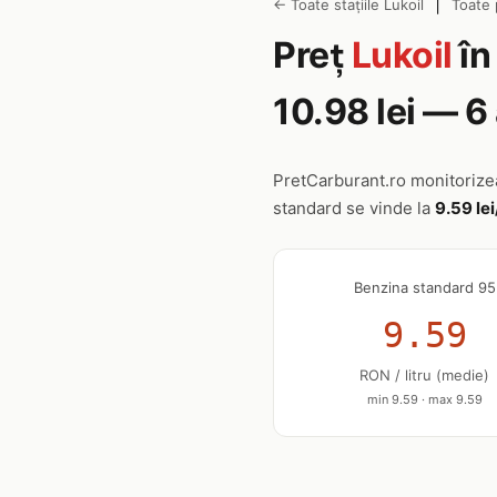
|
← Toate stațiile Lukoil
Toate 
Preț
Lukoil
î
10.98 lei — 
PretCarburant.ro monitoriz
standard se vinde la
9.59 lei
Benzina standard 95
9.59
RON / litru (medie)
min 9.59 · max 9.59