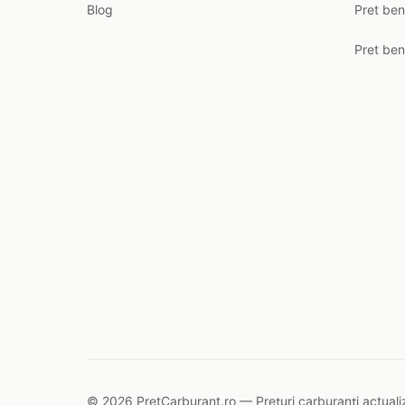
Blog
Pret ben
Pret ben
© 2026 PretCarburant.ro — Prețuri carburanți actualiz