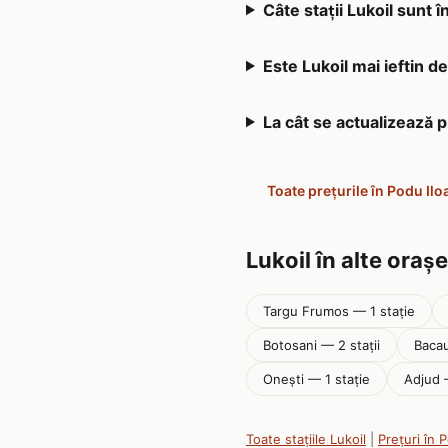
Câte stații Lukoil sunt î
Este Lukoil mai ieftin de
La cât se actualizează p
Toate prețurile în Podu Iloa
Lukoil în alte orașe
Targu Frumos — 1 stație
Botosani — 2 stații
Bacau
Onești — 1 stație
Adjud 
Toate stațiile Lukoil
|
Prețuri în P