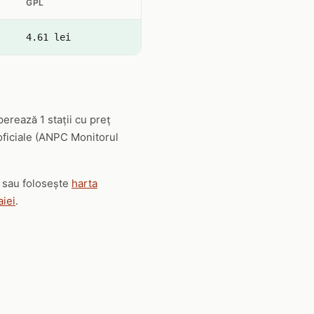
GPL
4.61 lei
erează 1 stații cu preț
 oficiale (ANPC Monitorul
ț sau folosește
harta
aiei
.