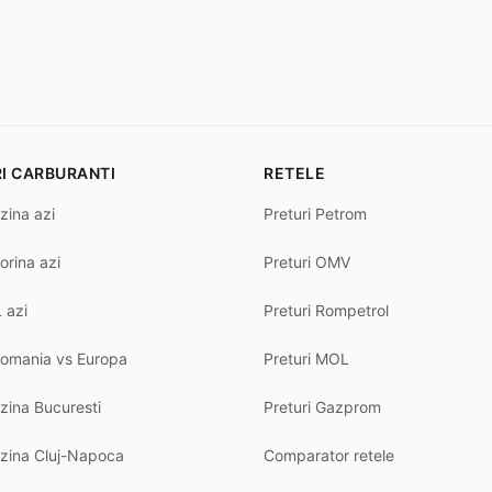
I CARBURANTI
RETELE
zina azi
Preturi Petrom
orina azi
Preturi OMV
 azi
Preturi Rompetrol
Romania vs Europa
Preturi MOL
zina Bucuresti
Preturi Gazprom
nzina Cluj-Napoca
Comparator retele