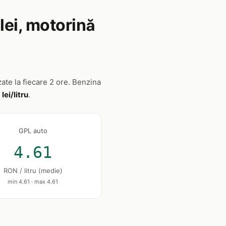
lei, motorină
zate la fiecare 2 ore. Benzina
 lei/litru
.
GPL auto
4.61
RON / litru (medie)
min 4.61 · max 4.61