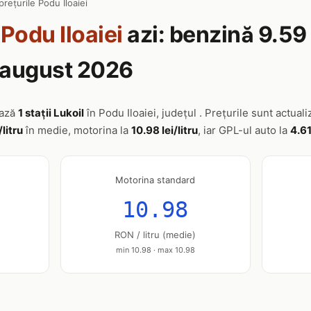
prețurile Podu Iloaiei
n
Podu Iloaiei
azi: benzină 9.59 
6 august 2026
ează
1 stații Lukoil
în Podu Iloaiei, județul . Prețurile sunt actuali
/litru
în medie, motorina la
10.98 lei/litru
, iar GPL-ul auto la
4.61
Motorina standard
10.98
RON / litru (medie)
min 10.98 · max 10.98