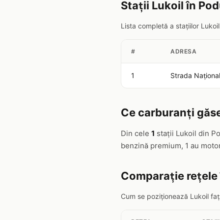
Stații Lukoil în Pod
Lista completă a stațiilor Lukoi
#
ADRESA
1
Strada Naţiona
Ce carburanți găseș
Din cele
1
stații Lukoil din P
benzină premium, 1 au motor
Comparație rețele 
Cum se poziționează Lukoil față 