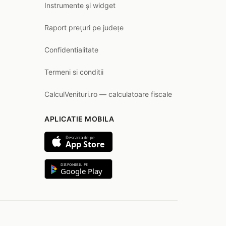
Instrumente și widget
Raport prețuri pe județe
Confidentialitate
Termeni si conditii
CalculVenituri.ro — calculatoare fiscale
APLICATIE MOBILA
Descarca de pe
App Store
DISPONIBIL PE
Google Play