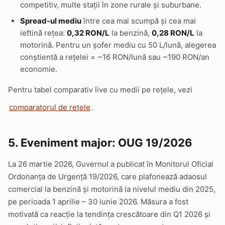
competitiv, multe stații în zone rurale și suburbane.
Spread-ul mediu
între cea mai scumpă și cea mai
ieftină rețea:
0,32 RON/L
la benzină,
0,28 RON/L
la
motorină. Pentru un șofer mediu cu 50 L/lună, alegerea
conștientă a rețelei = ~16 RON/lună sau ~190 RON/an
economie.
Pentru tabel comparativ live cu medii pe rețele, vezi
comparatorul de rețele
.
5. Eveniment major: OUG 19/2026
La 26 martie 2026, Guvernul a publicat în Monitorul Oficial
Ordonanța de Urgență 19/2026, care plafonează adaosul
comercial la benzină și motorină la nivelul mediu din 2025,
pe perioada 1 aprilie – 30 iunie 2026. Măsura a fost
motivată ca reacție la tendința crescătoare din Q1 2026 și