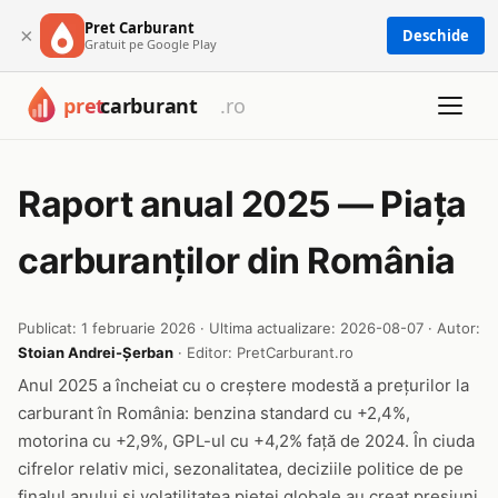
Pret Carburant
×
Deschide
Gratuit pe Google Play
Raport anual 2025 — Piața
carburanților din România
Publicat: 1 februarie 2026 · Ultima actualizare: 2026-08-07 · Autor:
Stoian Andrei-Șerban
· Editor: PretCarburant.ro
Anul 2025 a încheiat cu o creștere modestă a prețurilor la
carburant în România: benzina standard cu +2,4%,
motorina cu +2,9%, GPL-ul cu +4,2% față de 2024. În ciuda
cifrelor relativ mici, sezonalitatea, deciziile politice de pe
finalul anului și volatilitatea pieței globale au creat presiuni