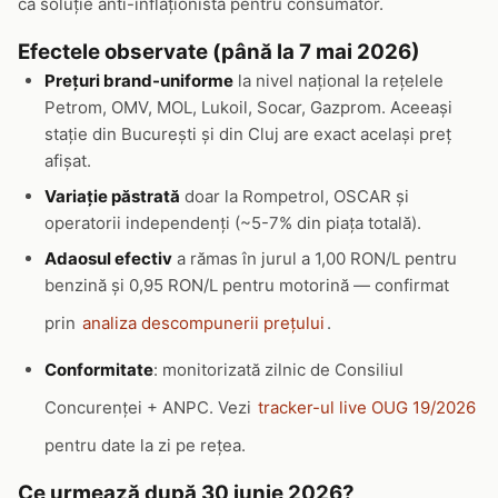
ca soluție anti-inflaționistă pentru consumator.
Efectele observate (până la 7 mai 2026)
Prețuri brand-uniforme
la nivel național la rețelele
Petrom, OMV, MOL, Lukoil, Socar, Gazprom. Aceeași
stație din București și din Cluj are exact același preț
afișat.
Variație păstrată
doar la Rompetrol, OSCAR și
operatorii independenți (~5-7% din piața totală).
Adaosul efectiv
a rămas în jurul a 1,00 RON/L pentru
benzină și 0,95 RON/L pentru motorină — confirmat
prin
analiza descompunerii prețului
.
Conformitate
: monitorizată zilnic de Consiliul
Concurenței + ANPC. Vezi
tracker-ul live OUG 19/2026
pentru date la zi pe rețea.
Ce urmează după 30 iunie 2026?