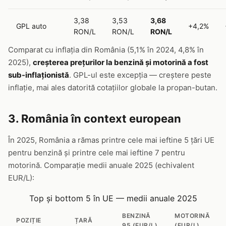
3,38
3,53
3,68
GPL auto
+4,2%
RON/L
RON/L
RON/L
Comparat cu inflația din România (5,1% în 2024, 4,8% în
2025),
creșterea prețurilor la benzină și motorină a fost
sub-inflaționistă
. GPL-ul este excepția — creștere peste
inflație, mai ales datorită cotațiilor globale la propan-butan.
3. România în context european
În 2025, România a rămas printre cele mai ieftine 5 țări UE
pentru benzină și printre cele mai ieftine 7 pentru
motorină. Comparație medii anuale 2025 (echivalent
EUR/L):
Top și bottom 5 în UE — medii anuale 2025
BENZINĂ
MOTORINĂ
POZIȚIE
ȚARĂ
95 (EUR/L)
(EUR/L)