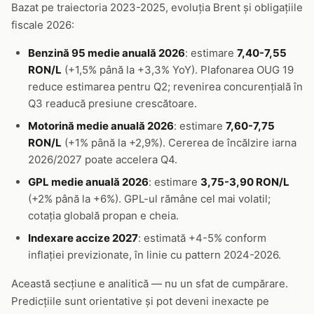
Bazat pe traiectoria 2023-2025, evoluția Brent și obligațiile
fiscale 2026:
Benzină 95 medie anuală 2026
: estimare
7,40-7,55
RON/L
(+1,5% până la +3,3% YoY). Plafonarea OUG 19
reduce estimarea pentru Q2; revenirea concurențială în
Q3 readucă presiune crescătoare.
Motorină medie anuală 2026
: estimare
7,60-7,75
RON/L
(+1% până la +2,9%). Cererea de încălzire iarna
2026/2027 poate accelera Q4.
GPL medie anuală 2026
: estimare
3,75-3,90 RON/L
(+2% până la +6%). GPL-ul rămâne cel mai volatil;
cotația globală propan e cheia.
Indexare accize 2027
: estimată +4-5% conform
inflației previzionate, în linie cu pattern 2024-2026.
Această secțiune e analitică — nu un sfat de cumpărare.
Predicțiile sunt orientative și pot deveni inexacte pe