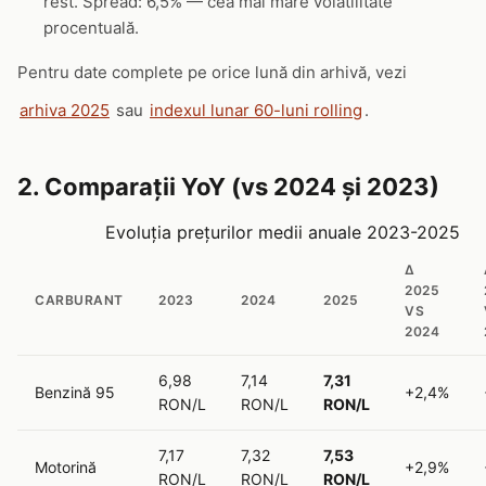
rest. Spread: 6,5% — cea mai mare volatilitate
procentuală.
Pentru date complete pe orice lună din arhivă, vezi
arhiva 2025
sau
indexul lunar 60-luni rolling
.
2. Comparații YoY (vs 2024 și 2023)
Evoluția prețurilor medii anuale 2023-2025
Δ
2025
CARBURANT
2023
2024
2025
VS
2024
6,98
7,14
7,31
Benzină 95
+2,4%
RON/L
RON/L
RON/L
7,17
7,32
7,53
Motorină
+2,9%
RON/L
RON/L
RON/L