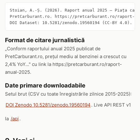
Stoian, A.-Ș. (2026). Raport anual 2025 — Piața carb
PretCarburant.ro. https://pretcarburant.ro/raport-an
DOI Dataset: 10.5281/zenodo.19560194 (CC-BY 4.0).
Format de citare jurnalistică
„Conform raportului anual 2025 publicat de
PretCarburant.ro, prețul mediu al benzinei a crescut cu
2,4% YoY..." cu link la https://pretcarburant.ro/raport-
anual-2025.
Date primare downloadabile
Setul brut (CSV cu toate înregistrările zilnice 2015-2025):
DOI Zenodo 10.5281/zenodo.19560194
. Live API REST v1
la
/api
.