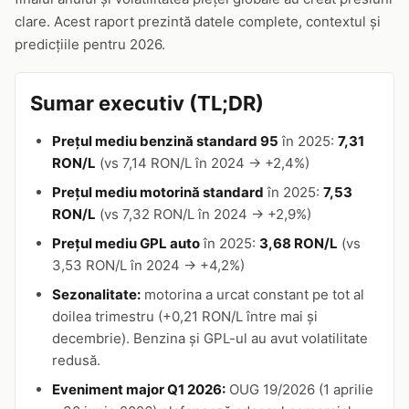
clare. Acest raport prezintă datele complete, contextul și
predicțiile pentru 2026.
Sumar executiv (TL;DR)
Prețul mediu benzină standard 95
în 2025:
7,31
RON/L
(vs 7,14 RON/L în 2024 → +2,4%)
Prețul mediu motorină standard
în 2025:
7,53
RON/L
(vs 7,32 RON/L în 2024 → +2,9%)
Prețul mediu GPL auto
în 2025:
3,68 RON/L
(vs
3,53 RON/L în 2024 → +4,2%)
Sezonalitate:
motorina a urcat constant pe tot al
doilea trimestru (+0,21 RON/L între mai și
decembrie). Benzina și GPL-ul au avut volatilitate
redusă.
Eveniment major Q1 2026:
OUG 19/2026 (1 aprilie