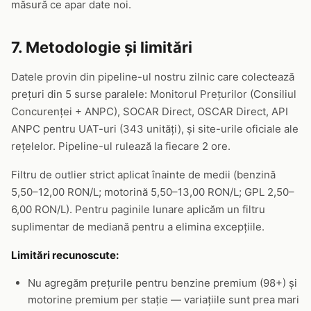
măsură ce apar date noi.
7. Metodologie și limitări
Datele provin din pipeline-ul nostru zilnic care colectează
prețuri din 5 surse paralele: Monitorul Prețurilor (Consiliul
Concurenței + ANPC), SOCAR Direct, OSCAR Direct, API
ANPC pentru UAT-uri (343 unități), și site-urile oficiale ale
rețelelor. Pipeline-ul rulează la fiecare 2 ore.
Filtru de outlier strict aplicat înainte de medii (benzină
5,50–12,00 RON/L; motorină 5,50–13,00 RON/L; GPL 2,50–
6,00 RON/L). Pentru paginile lunare aplicăm un filtru
suplimentar de mediană pentru a elimina excepțiile.
Limitări recunoscute:
Nu agregăm prețurile pentru benzine premium (98+) și
motorine premium per stație — variațiile sunt prea mari