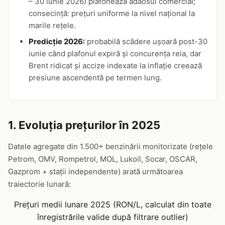
– 30 iunie 2026) plafonează adaosul comercial;
consecință: prețuri uniforme la nivel național la
marile rețele.
Predicție 2026:
probabilă scădere ușoară post-30
iunie când plafonul expiră și concurența reia, dar
Brent ridicat și accize indexate la inflație creează
presiune ascendentă pe termen lung.
1. Evoluția prețurilor în 2025
Datele agregate din 1.500+ benzinării monitorizate (rețele
Petrom, OMV, Rompetrol, MOL, Lukoil, Socar, OSCAR,
Gazprom + stații independente) arată următoarea
traiectorie lunară:
Prețuri medii lunare 2025 (RON/L, calculat din toate
înregistrările valide după filtrare outlier)