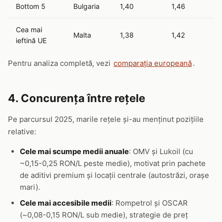
Bottom 5
Bulgaria
1,40
1,46
Cea mai
Malta
1,38
1,42
ieftină UE
Pentru analiza completă, vezi
comparația europeană
.
4. Concurența între rețele
Pe parcursul 2025, marile rețele și-au menținut pozițiile
relative:
Cele mai scumpe medii anuale
: OMV și Lukoil (cu
~0,15-0,25 RON/L peste medie), motivat prin pachete
de aditivi premium și locații centrale (autostrăzi, orașe
mari).
Cele mai accesibile medii
: Rompetrol și OSCAR
(~0,08-0,15 RON/L sub medie), strategie de preț