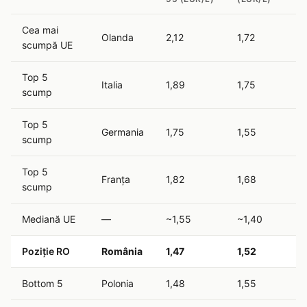
Cea mai
Olanda
2,12
1,72
scumpă UE
Top 5
Italia
1,89
1,75
scump
Top 5
Germania
1,75
1,55
scump
Top 5
Franța
1,82
1,68
scump
Mediană UE
—
~1,55
~1,40
Poziție RO
România
1,47
1,52
Bottom 5
Polonia
1,48
1,55