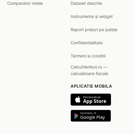
Comparator retele
Dataset deschis
Instrumente și widget
Raport prețuri pe județe
Confidentialitate
Termeni si conditii
CalculVenituri.ro —
calculatoare fiscale
APLICATIE MOBILA
Descarca de pe
App Store
DISPONIBIL PE
Google Play