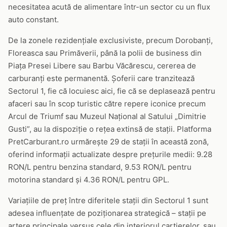
necesitatea acută de alimentare într-un sector cu un flux
auto constant.
De la zonele rezidențiale exclusiviste, precum Dorobanți,
Floreasca sau Primăverii, până la polii de business din
Piața Presei Libere sau Barbu Văcărescu, cererea de
carburanți este permanentă. Șoferii care tranzitează
Sectorul 1, fie că locuiesc aici, fie că se deplasează pentru
afaceri sau în scop turistic către repere iconice precum
Arcul de Triumf sau Muzeul Național al Satului „Dimitrie
Gusti”, au la dispoziție o rețea extinsă de stații. Platforma
PretCarburant.ro urmărește 29 de stații în această zonă,
oferind informații actualizate despre prețurile medii: 9.28
RON/L pentru benzina standard, 9.53 RON/L pentru
motorina standard și 4.36 RON/L pentru GPL.
Variațiile de preț între diferitele stații din Sectorul 1 sunt
adesea influențate de poziționarea strategică – stații pe
artere principale versus cele din interiorul cartierelor, sau