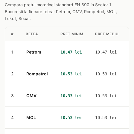
Compara pretul motorinei standard EN 590 in Sector 1
Bucuresti la fiecare retea: Petrom, OMV, Rompetrol, MOL,
Lukoil, Socar.
#
RETEA
PRET MINIM
PRET MEDIU
S
1
Petrom
7
10.47 lei
10.47 lei
2
Rompetrol
4
10.53 lei
10.53 lei
3
OMV
5
10.53 lei
10.53 lei
4
MOL
7
10.53 lei
10.53 lei