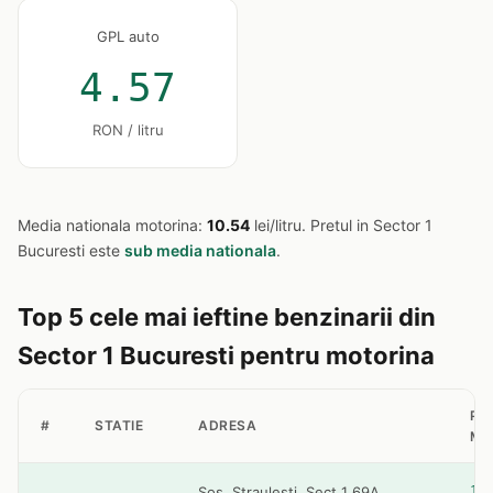
GPL auto
4.57
RON / litru
Media nationala motorina:
10.54
lei/litru. Pretul in Sector 1
Bucuresti este
sub media nationala
.
Top 5 cele mai ieftine benzinarii din
Sector 1 Bucuresti pentru motorina
PR
#
STATIE
ADRESA
MO
10
Sos. Straulesti, Sect 1 69A,