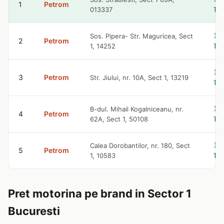
1
Petrom
013337
le
10
Sos. Pipera- Str. Maguricea, Sect
2
Petrom
1, 14252
le
10
3
Petrom
Str. Jiului, nr. 10A, Sect 1, 13219
le
10
B-dul. Mihail Kogalniceanu, nr.
4
Petrom
62A, Sect 1, 50108
le
10
Calea Dorobantilor, nr. 180, Sect
5
Petrom
1, 10583
le
Pret motorina pe brand in Sector 1
Bucuresti