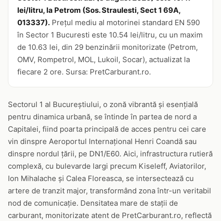
lei/litru, la Petrom (Sos. Straulesti, Sect 1 69A,
013337).
Prețul mediu al motorinei standard EN 590
în Sector 1 Bucuresti este 10.54 lei/litru, cu un maxim
de 10.63 lei, din 29 benzinării monitorizate (Petrom,
OMV, Rompetrol, MOL, Lukoil, Socar), actualizat la
fiecare 2 ore. Sursa: PretCarburant.ro.
Sectorul 1 al Bucureștiului, o zonă vibrantă și esențială
pentru dinamica urbană, se întinde în partea de nord a
Capitalei, fiind poarta principală de acces pentru cei care
vin dinspre Aeroportul Internațional Henri Coandă sau
dinspre nordul țării, pe DN1/E60. Aici, infrastructura rutieră
complexă, cu bulevarde largi precum Kiseleff, Aviatorilor,
Ion Mihalache și Calea Floreasca, se intersectează cu
artere de tranzit major, transformând zona într-un veritabil
nod de comunicație. Densitatea mare de stații de
carburant, monitorizate atent de PretCarburant.ro, reflectă