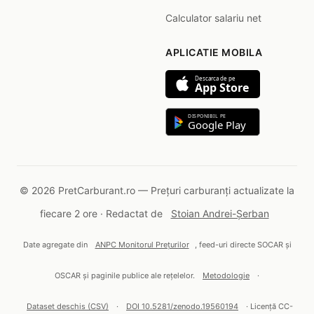
Calculator salariu net
APLICATIE MOBILA
Descarca de pe
App Store
DISPONIBIL PE
Google Play
© 2026 PretCarburant.ro — Prețuri carburanți actualizate la
fiecare 2 ore · Redactat de
Stoian Andrei-Șerban
Date agregate din
ANPC Monitorul Prețurilor
, feed-uri directe SOCAR și
OSCAR și paginile publice ale rețelelor.
Metodologie
·
Dataset deschis (CSV)
·
DOI 10.5281/zenodo.19560194
· Licență CC-