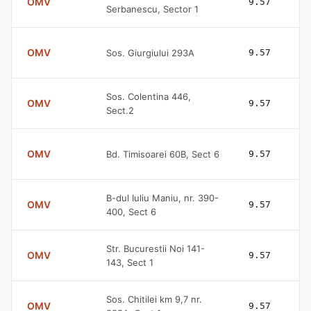
OMV
9.57
Serbanescu, Sector 1
OMV
Sos. Giurgiului 293A
9.57
Sos. Colentina 446,
OMV
9.57
Sect.2
OMV
Bd. Timisoarei 60B, Sect 6
9.57
B-dul Iuliu Maniu, nr. 390-
OMV
9.57
400, Sect 6
Str. Bucurestii Noi 141-
OMV
9.57
143, Sect 1
Sos. Chitilei km 9,7 nr.
OMV
9.57