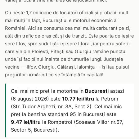
Cu peste 1,7 milioane de locuitori oficiali și probabil mult
mai mulți în fapt, Bucureștiul e motorul economic al
României. Aici se consumă cea mai multă carburant pe zi,
atât din trafic de oraș cât și de tranzit. Este poarta de ieșire
spre Ilfov, spre sudul țării și spre litoral, iar pentru șoferii
care vin din Ploiești, Pitești sau Giurgiu rămâne punctul
unde își fac plinul înainte de drumurile lungi. Județele
vecine — Ilfov, Giurgiu, Călărași, Ialomița — își iau pulsul
prețurilor urmărind ce se întâmplă în capitală.
Cel mai mic pret la motorina in
Bucuresti
astazi
(6 august 2026) este
10.77 lei/litru
la Petrom
(Str. Tudor Arghezi, nr. 3A, Sect 2). Cel mai mic
pret la benzina standard 95 in Bucuresti este
9.47 lei/litru
la Rompetrol (Soseaua Viilor nr.67,
Sector 5, Bucuresti).