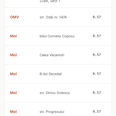
228A, Sect 1
OMV
str. Odăi nr. 147A
9.57
Mol
bdul Corneliu Coposu
9.57
Mol
Calea Vacaresti
9.57
Mol
B dul Decebal
9.57
Mol
str. Dinicu Golescu
9.57
Mol
str. Progresului
9.57