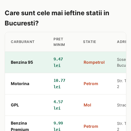
Care sunt cele mai ieftine statii in
Bucuresti?
PRET
CARBURANT
STATIE
ADRES
MINIM
9.47
Soseaua 
Benzina 95
Rompetrol
Bucures
lei
10.77
Str. Tu
Motorina
Petrom
2
lei
4.57
GPL
Mol
Strada 
lei
Benzina
9.99
Str. Tu
Petrom
Premium
2
lei