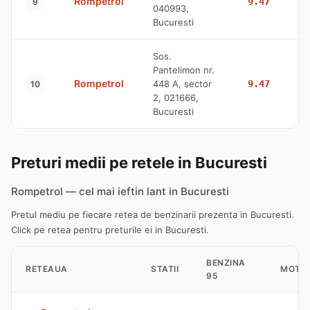
Rompetrol
9.47
9
040993,
Bucuresti
Sos.
Pantelimon nr.
Rompetrol
448 A, sector
9.47
10
2, 021666,
Bucuresti
Preturi medii pe retele in Bucuresti
Rompetrol — cel mai ieftin lant in Bucuresti
Pretul mediu pe fiecare retea de benzinarii prezenta in Bucuresti.
Click pe retea pentru preturile ei in Bucuresti.
BENZINA
RETEAUA
STATII
MOTO
95