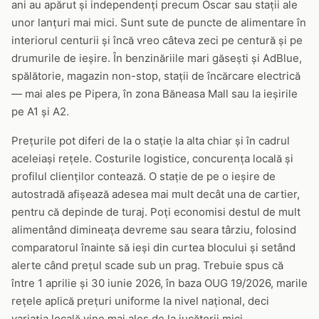
ani au apărut și independenți precum Oscar sau stații ale
unor lanțuri mai mici. Sunt sute de puncte de alimentare în
interiorul centurii și încă vreo câteva zeci pe centură și pe
drumurile de ieșire. În benzinăriile mari găsești și AdBlue,
spălătorie, magazin non-stop, stații de încărcare electrică
— mai ales pe Pipera, în zona Băneasa Mall sau la ieșirile
pe A1 și A2.
Prețurile pot diferi de la o stație la alta chiar și în cadrul
aceleiași rețele. Costurile logistice, concurența locală și
profilul clienților contează. O stație de pe o ieșire de
autostradă afișează adesea mai mult decât una de cartier,
pentru că depinde de turaj. Poți economisi destul de mult
alimentând dimineața devreme sau seara târziu, folosind
comparatorul înainte să ieși din curtea blocului și setând
alerte când prețul scade sub un prag. Trebuie spus că
între 1 aprilie și 30 iunie 2026, în baza OUG 19/2026, marile
rețele aplică prețuri uniforme la nivel național, deci
variația locală vine mai ales de la jucătorii mici.