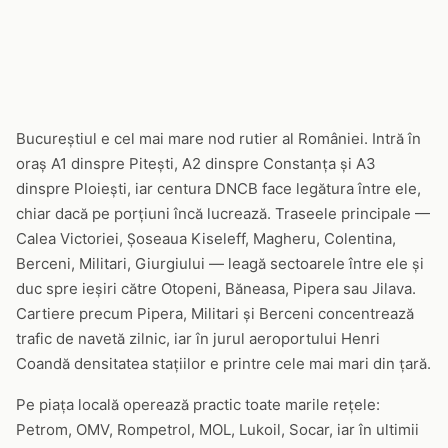
Bucureștiul e cel mai mare nod rutier al României. Intră în
oraș A1 dinspre Pitești, A2 dinspre Constanța și A3
dinspre Ploiești, iar centura DNCB face legătura între ele,
chiar dacă pe porțiuni încă lucrează. Traseele principale —
Calea Victoriei, Șoseaua Kiseleff, Magheru, Colentina,
Berceni, Militari, Giurgiului — leagă sectoarele între ele și
duc spre ieșiri către Otopeni, Băneasa, Pipera sau Jilava.
Cartiere precum Pipera, Militari și Berceni concentrează
trafic de navetă zilnic, iar în jurul aeroportului Henri
Coandă densitatea stațiilor e printre cele mai mari din țară.
Pe piața locală operează practic toate marile rețele:
Petrom, OMV, Rompetrol, MOL, Lukoil, Socar, iar în ultimii