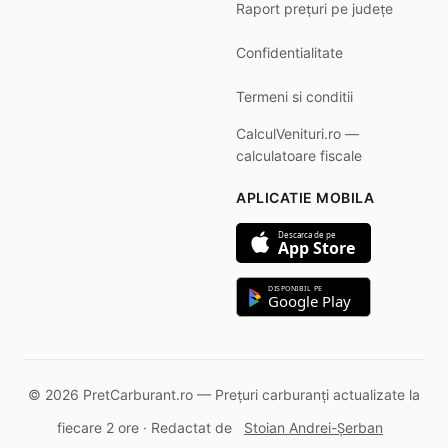
Raport prețuri pe județe
Confidentialitate
Termeni si conditii
CalculVenituri.ro —
calculatoare fiscale
APLICATIE MOBILA
Descarca de pe
App Store
DISPONIBIL PE
Google Play
© 2026 PretCarburant.ro — Prețuri carburanți actualizate la
fiecare 2 ore · Redactat de
Stoian Andrei-Șerban