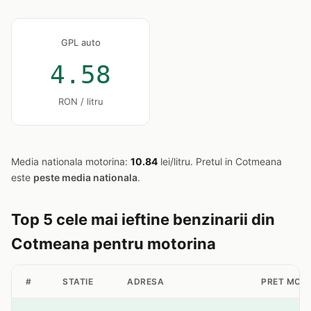
GPL auto
4.58
RON / litru
Media nationala motorina:
10.84
lei/litru. Pretul in Cotmeana
este
peste media nationala
.
Top 5 cele mai ieftine benzinarii din
Cotmeana pentru motorina
#
STATIE
ADRESA
PRET MOT