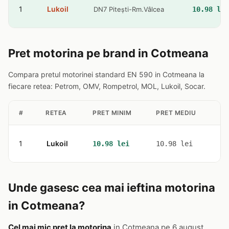
1
Lukoil
DN7 Pitești-Rm.Vâlcea
10.98 lei
Pret motorina pe brand in Cotmeana
Compara pretul motorinei standard EN 590 in Cotmeana la
fiecare retea: Petrom, OMV, Rompetrol, MOL, Lukoil, Socar.
#
RETEA
PRET MINIM
PRET MEDIU
ST
1
Lukoil
1
10.98 lei
10.98 lei
Unde gasesc cea mai ieftina motorina
in Cotmeana?
Cel mai mic pret la motorina
in Cotmeana pe 6 august