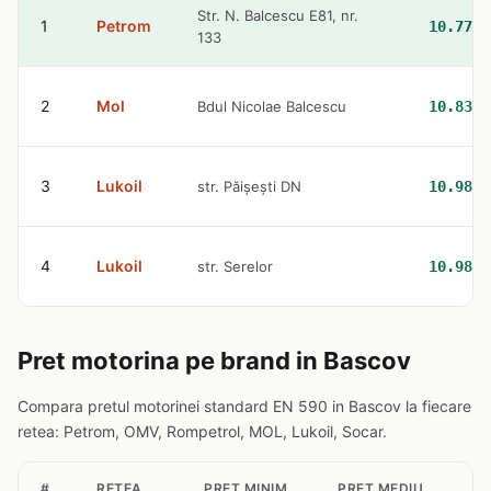
Str. N. Balcescu E81, nr.
1
Petrom
10.77 l
133
2
Mol
Bdul Nicolae Balcescu
10.83 l
3
Lukoil
str. Păișești DN
10.98 l
4
Lukoil
str. Serelor
10.98 l
Pret motorina pe brand in Bascov
Compara pretul motorinei standard EN 590 in Bascov la fiecare
retea: Petrom, OMV, Rompetrol, MOL, Lukoil, Socar.
#
RETEA
PRET MINIM
PRET MEDIU
ST