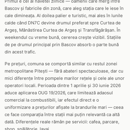
Primul e cel al navetei zilnice — oamenii care merg între
Bascov și fabricile din zonă, care aleg stația care le iese în
cale dimineața. Al doilea palier e turistic, mai ales în lunile
calde când DN7C devine drumul preferat spre Curtea de
Argeș, Mânăstirea Curtea de Argeș și Transfăgărășan. În
weekendul cu vreme bună, cererea crește vizibil. Stațiile
de pe drumul principal prin Bascov absorb o parte bună
din acest trafic.
Pe prețuri, comuna se comportă similar cu restul zonei
metropolitane Pitești — fără abateri spectaculoase, dar cu
mici diferențe între pompele marilor rețele și cele ale unor
operatori locali. Perioada dintre 1 aprilie și 30 iunie 2026
aduce aplicarea OUG 19/2026, care limitează adaosul
comercial la combustibili, iar efectul direct e o
uniformizare a prețurilor afișate la brandurile mari — ceea
ce face comparația între stații mai puțin relevantă ca altă
dată. Diferențele reale rămân pe servicii: cafea, parcare,
shop, spălătorie, lavaj.