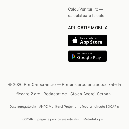
CalculVenituri.ro —
calculatoare fiscale
APLICATIE MOBILA
Descarca de pe
App Store
DISPONIBIL PE
Google Play
© 2026 PretCarburant.ro — Prețuri carburanți actualizate la
fiecare 2 ore · Redactat de
Stoian Andrei-Șerban
Date agregate din
ANPC Monitorul Prețurilor
, feed-uri directe SOCAR și
OSCAR și paginile publice ale rețelelor.
Metodologie
·