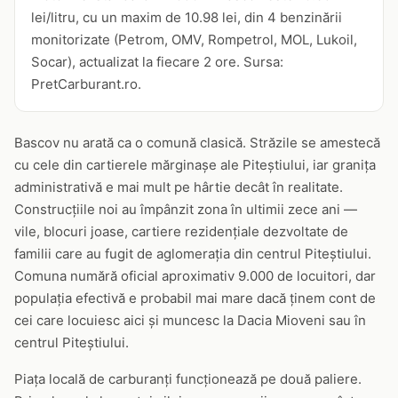
lei/litru, cu un maxim de 10.98 lei, din 4 benzinării
monitorizate (Petrom, OMV, Rompetrol, MOL, Lukoil,
Socar), actualizat la fiecare 2 ore. Sursa:
PretCarburant.ro.
Bascov nu arată ca o comună clasică. Străzile se amestecă
cu cele din cartierele mărginașe ale Piteștiului, iar granița
administrativă e mai mult pe hârtie decât în realitate.
Construcțiile noi au împânzit zona în ultimii zece ani —
vile, blocuri joase, cartiere rezidențiale dezvoltate de
familii care au fugit de aglomerația din centrul Piteștiului.
Comuna numără oficial aproximativ 9.000 de locuitori, dar
populația efectivă e probabil mai mare dacă ținem cont de
cei care locuiesc aici și muncesc la Dacia Mioveni sau în
centrul Piteștiului.
Piața locală de carburanți funcționează pe două paliere.