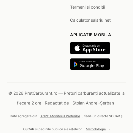
Termeni si conditii
Calculator salariu net
APLICATIE MOBILA
Descarca de pe
App Store
DISPONIBIL PE
Google Play
© 2026 PretCarburant.ro — Prețuri carburanți actualizate la
fiecare 2 ore · Redactat de
Stoian Andrei-Șerban
Date agregate din
ANPC Monitorul Prețurilor
, feed-uri directe SOCAR și
OSCAR și paginile publice ale rețelelor.
Metodologie
·