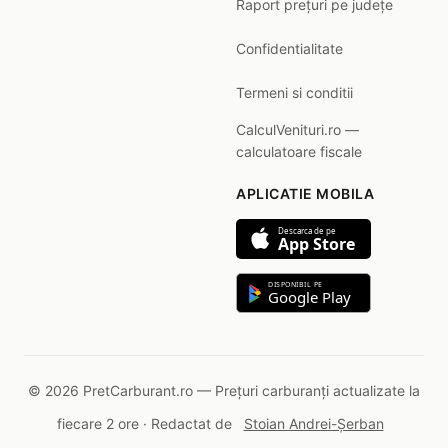
Raport prețuri pe județe
Confidentialitate
Termeni si conditii
CalculVenituri.ro —
calculatoare fiscale
APLICATIE MOBILA
Descarca de pe
App Store
DISPONIBIL PE
Google Play
© 2026 PretCarburant.ro — Prețuri carburanți actualizate la
fiecare 2 ore · Redactat de
Stoian Andrei-Șerban