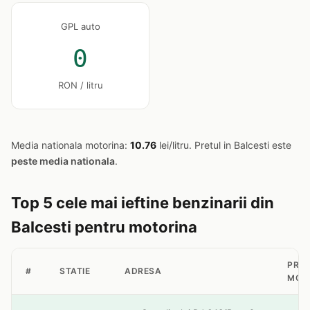
GPL auto
0
RON / litru
Media nationala motorina:
10.76
lei/litru. Pretul in Balcesti este
peste media nationala
.
Top 5 cele mai ieftine benzinarii din
Balcesti pentru motorina
PRET
#
STATIE
ADRESA
MOT