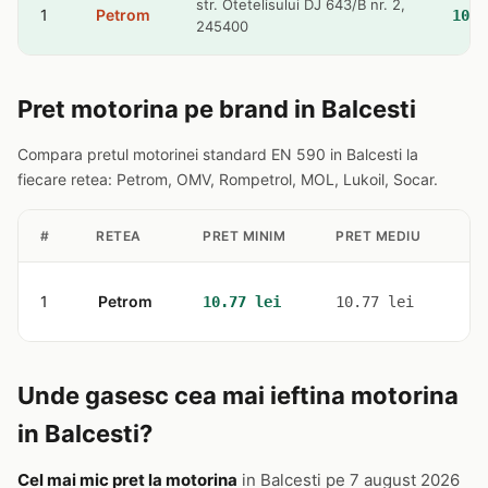
str. Otetelisului DJ 643/B nr. 2,
1
Petrom
10.7
245400
Pret motorina pe brand in Balcesti
Compara pretul motorinei standard EN 590 in Balcesti la
fiecare retea: Petrom, OMV, Rompetrol, MOL, Lukoil, Socar.
#
RETEA
PRET MINIM
PRET MEDIU
ST
1
Petrom
1
10.77 lei
10.77 lei
Unde gasesc cea mai ieftina motorina
in Balcesti?
Cel mai mic pret la motorina
in Balcesti pe 7 august 2026