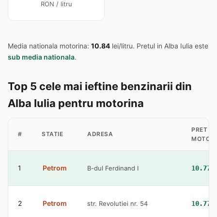
RON / litru
Media nationala motorina:
10.84
lei/litru. Pretul in Alba Iulia este
sub media nationala
.
Top 5 cele mai ieftine benzinarii din
Alba Iulia pentru motorina
PRET
#
STATIE
ADRESA
MOTORI
1
Petrom
B-dul Ferdinand I
10.77 
2
Petrom
str. Revolutiei nr. 54
10.77 