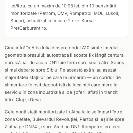
lei/litru, cu un maxim de 10.98 lei, din 10 benzinării
monitorizate (Petrom, OMV, Rompetrol, MOL, Lukoil,
Socar), actualizat la fiecare 2 ore. Sursa:
PretCarburant.ro.
Cine intră în Alba Iulia dinspre nodul A10 simte imediat
geometria orașului: autostrada îl scoate fix lângă centura
nordică, iar de acolo DN1 taie ferm spre sud, către Sebeș
și mai departe spre Sibiu. Pe această axă s-au așezat
majoritatea stațiilor pe care le urmărim — un coridor de
alimentare folosit deopotrivă de localnici care merg la
serviciu în zona industrială și de șoferii aflați în tranzit
între Cluj și Deva.
Cele nouă stații monitorizate în Alba Iulia se împart între
zona Cetate, Bulevardul Revoluției, Partoș și ieșirile spre
Zlatna pe DN74 și spre Aiud pe DN1. Rompetrol are cea