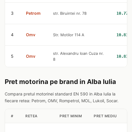
3
Petrom
str. Biruintei nr. 78
10.77 
4
Omv
Str. Motilor 114 A
10.83 
str. Alexandru Ioan Cuza nr.
5
Omv
10.83 
8
Pret motorina pe brand in Alba Iulia
Compara pretul motorinei standard EN 590 in Alba Iulia la
fiecare retea: Petrom, OMV, Rompetrol, MOL, Lukoil, Socar.
#
RETEA
PRET MINIM
PRET MEDIU
S