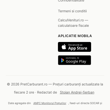
Confidentialitate
Termeni si conditii
CalculVenituri.ro —
calculatoare fiscale
APLICATIE MOBILA
Descarca de pe
App Store
DISPONIBIL PE
Google Play
© 2026 PretCarburant.ro — Prețuri carburanți actualizate la
fiecare 2 ore · Redactat de
Stoian Andrei-Șerban
Date agregate din
ANPC Monitorul Prețurilor
, feed-uri directe SOCAR și