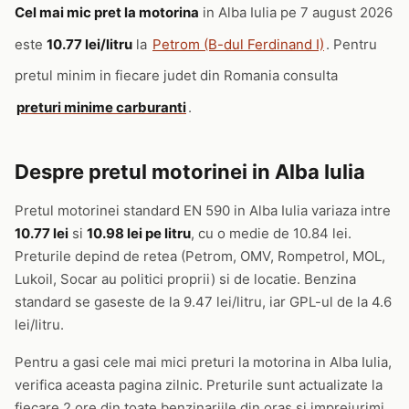
Cel mai mic pret la motorina
in Alba Iulia pe 7 august 2026
este
10.77 lei/litru
la
Petrom (B-dul Ferdinand I)
. Pentru
pretul minim in fiecare judet din Romania consulta
preturi minime carburanti
.
Despre pretul motorinei in Alba Iulia
Pretul motorinei standard EN 590 in Alba Iulia variaza intre
10.77 lei
si
10.98 lei pe litru
, cu o medie de 10.84 lei.
Preturile depind de retea (Petrom, OMV, Rompetrol, MOL,
Lukoil, Socar au politici proprii) si de locatie. Benzina
standard se gaseste de la 9.47 lei/litru, iar GPL-ul de la 4.6
lei/litru.
Pentru a gasi cele mai mici preturi la motorina in Alba Iulia,
verifica aceasta pagina zilnic. Preturile sunt actualizate la
fiecare 2 ore din toate benzinariile din oras si imprejurimi.