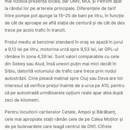
mai vizibilă prezență locală, dar OMV, MOL și Petrom apar
la rândul lor pe arterele principale. Diferențele de tarif
între pompe pot ajunge la 15–25 de bani pe litru, în funcție
de cât de aproape se află stația de centură și de cât de des
trece pe acolo trafic în tranzit.
Prețul mediu al benzinei standard în oraș se așază în jurul
a 9,12 lei pe litru, motorina urcă spre 9,53 lei, iar GPL-ul
rămâne în zona 4,39 lei. Sunt valori comparabile cu cele
din Sebeș sau Aiud, însă uneori puțin mai mici decât în
Sibiu, datorită volumului de trafic care trece prin nodul
autostrăzii. Cine pleacă matinal spre Cluj sau Deva are tot
interesul să verifice prețul înainte de a urca pe A10, pentru
că pe autostradă următoarele opțiuni reale apar abia după
zeci de kilometri.
Pentru locuitorii cartierelor Cetate, Ampoi și Bărăbanț,
cele mai apropiate stații rămân cele de pe Calea Moților și
de pe bulevardele care leagă centrul de DN1. Cifrele