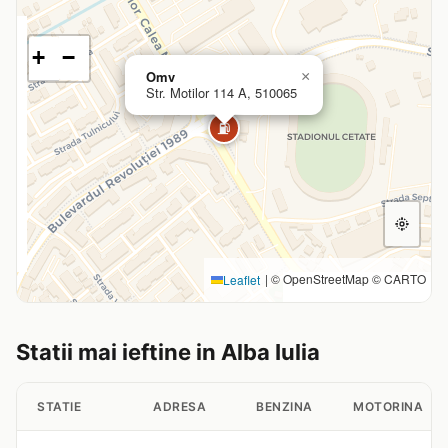
+
−
Omv
×
Str. Motilor 114 A, 510065
⛽
|
© OpenStreetMap © CARTO
Leaflet
Statii mai ieftine in Alba Iulia
STATIE
ADRESA
BENZINA
MOTORINA