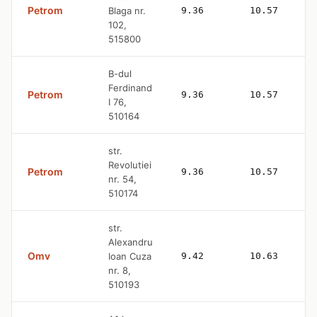
Petrom
Blaga nr.
9.36
10.57
102,
515800
B-dul
Ferdinand
Petrom
9.36
10.57
I 76,
510164
str.
Revolutiei
Petrom
9.36
10.57
nr. 54,
510174
str.
Alexandru
Omv
Ioan Cuza
9.42
10.63
nr. 8,
510193