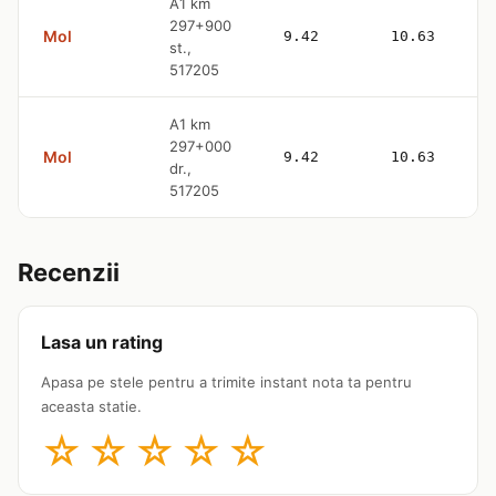
A1 km
297+900
Mol
9.42
10.63
st.,
517205
A1 km
297+000
Mol
9.42
10.63
dr.,
517205
Recenzii
Lasa un rating
Apasa pe stele pentru a trimite instant nota ta pentru
aceasta statie.
☆
☆
☆
☆
☆