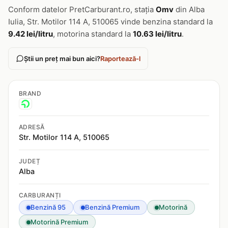
Conform datelor PretCarburant.ro, stația
Omv
din Alba
Iulia, Str. Motilor 114 A, 510065 vinde benzina standard la
9.42 lei/litru
, motorina standard la
10.63 lei/litru
.
Știi un preț mai bun aici?
Raportează-l
BRAND
ADRESĂ
Str. Motilor 114 A, 510065
JUDEȚ
Alba
CARBURANȚI
Benzină 95
Benzină Premium
Motorină
Motorină Premium