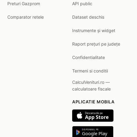
Preturi Gazprom
API public
Comparator retele
Dataset deschis
Instrumente și widget
Raport prețuri pe județe
Confidentialitate
Termeni si conditii
CalculVenituri.ro —
calculatoare fiscale
APLICATIE MOBILA
Descarca de pe
App Store
DISPONIBIL PE
Google Play