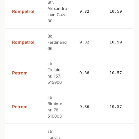
Str.
Alexandru
Rompetrol
9.32
10.59
Ioan Cuza
30
Bd.
Rompetrol
Ferdinand
9.32
10.59
66
str.
Clujului
Petrom
9.36
10.57
nr. 157,
515900
str.
Biruintei
Petrom
9.36
10.57
nr. 78,
510003
str.
Lucian