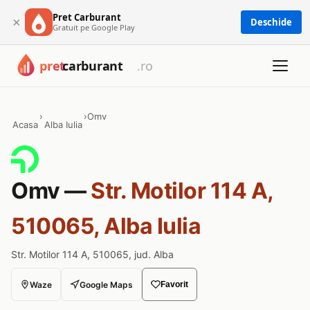
Pret Carburant
×
Deschide
Gratuit pe Google Play
›
›
Omv
Acasa
Alba Iulia
Omv —
Str. Motilor 114 A,
510065, Alba Iulia
Str. Motilor 114 A, 510065, jud. Alba
Waze
Google Maps
Favorit