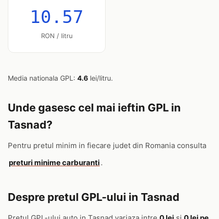
10.57
RON / litru
Media nationala GPL:
4.6
lei/litru.
Unde gasesc cel mai ieftin GPL in
Tasnad?
Pentru pretul minim in fiecare judet din Romania consulta
preturi minime carburanti
.
Despre pretul GPL-ului in Tasnad
Pretul GPL-ului auto in Tasnad variaza intre
0 lei
si
0 lei pe