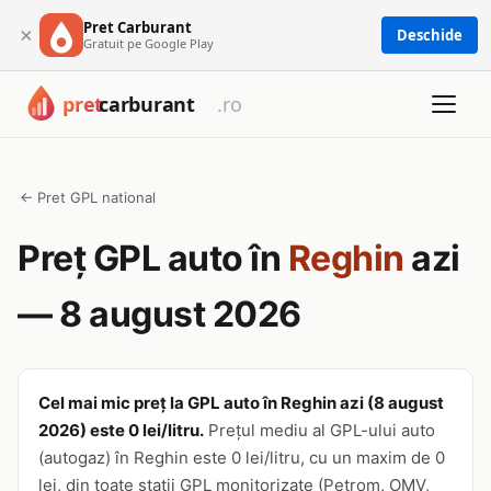
Pret Carburant
×
Deschide
Gratuit pe Google Play
← Pret GPL national
Preț GPL auto în
Reghin
azi
— 8 august 2026
Cel mai mic preț la GPL auto în Reghin azi (8 august
2026) este 0 lei/litru.
Prețul mediu al GPL-ului auto
(autogaz) în Reghin este 0 lei/litru, cu un maxim de 0
lei, din toate stații GPL monitorizate (Petrom, OMV,