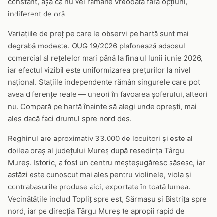
constant, așa că nu vei rămâne vreodată fără opțiuni,
indiferent de oră.
Variațiile de preț pe care le observi pe hartă sunt mai
degrabă modeste. OUG 19/2026 plafonează adaosul
comercial al rețelelor mari până la finalul lunii iunie 2026,
iar efectul vizibil este uniformizarea prețurilor la nivel
național. Stațiile independente rămân singurele care pot
avea diferențe reale — uneori în favoarea șoferului, alteori
nu. Compară pe hartă înainte să alegi unde oprești, mai
ales dacă faci drumul spre nord des.
Reghinul are aproximativ 33.000 de locuitori și este al
doilea oraș al județului Mureș după reședința Târgu
Mureș. Istoric, a fost un centru meșteșugăresc săsesc, iar
astăzi este cunoscut mai ales pentru violinele, viola și
contrabasurile produse aici, exportate în toată lumea.
Vecinătățile includ Topliț spre est, Sărmașu și Bistrița spre
nord, iar pe direcția Târgu Mureș te apropii rapid de