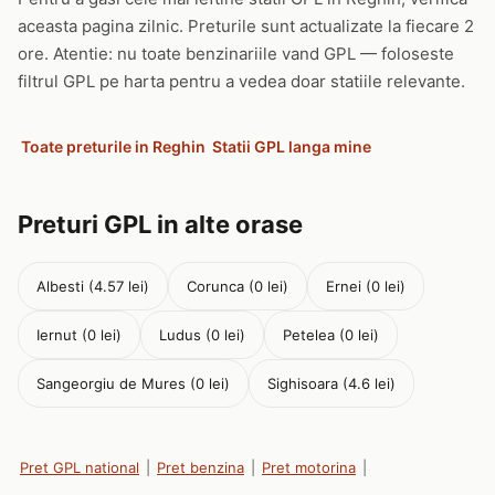
aceasta pagina zilnic. Preturile sunt actualizate la fiecare 2
ore. Atentie: nu toate benzinariile vand GPL — foloseste
filtrul GPL pe harta pentru a vedea doar statiile relevante.
Toate preturile in Reghin
Statii GPL langa mine
Preturi GPL in alte orase
Albesti (4.57 lei)
Corunca (0 lei)
Ernei (0 lei)
Iernut (0 lei)
Ludus (0 lei)
Petelea (0 lei)
Sangeorgiu de Mures (0 lei)
Sighisoara (4.6 lei)
Pret GPL national
|
Pret benzina
|
Pret motorina
|