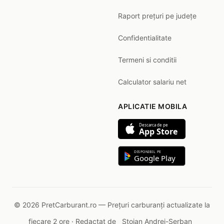
Raport prețuri pe județe
Confidentialitate
Termeni si conditii
Calculator salariu net
APLICATIE MOBILA
Descarca de pe
App Store
DISPONIBIL PE
Google Play
© 2026 PretCarburant.ro — Prețuri carburanți actualizate la
fiecare 2 ore · Redactat de
Stoian Andrei-Șerban