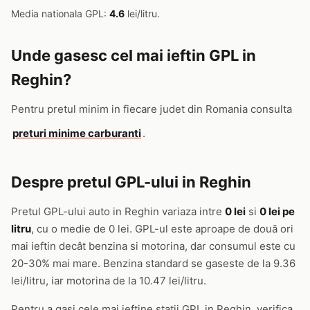
Media nationala GPL:
4.6
lei/litru.
Unde gasesc cel mai ieftin GPL in
Reghin?
Pentru pretul minim in fiecare judet din Romania consulta
preturi minime carburanti
.
Despre pretul GPL-ului in Reghin
Pretul GPL-ului auto in Reghin variaza intre
0 lei
si
0 lei pe
litru
, cu o medie de 0 lei. GPL-ul este aproape de două ori
mai ieftin decât benzina si motorina, dar consumul este cu
20-30% mai mare. Benzina standard se gaseste de la 9.36
lei/litru, iar motorina de la 10.47 lei/litru.
Pentru a gasi cele mai ieftine statii GPL in Reghin, verifica