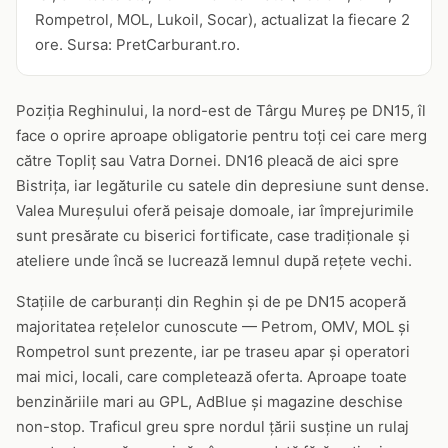
Rompetrol, MOL, Lukoil, Socar), actualizat la fiecare 2
ore. Sursa: PretCarburant.ro.
Poziția Reghinului, la nord-est de Târgu Mureș pe DN15, îl
face o oprire aproape obligatorie pentru toți cei care merg
către Topliț sau Vatra Dornei. DN16 pleacă de aici spre
Bistrița, iar legăturile cu satele din depresiune sunt dense.
Valea Mureșului oferă peisaje domoale, iar împrejurimile
sunt presărate cu biserici fortificate, case tradiționale și
ateliere unde încă se lucrează lemnul după rețete vechi.
Stațiile de carburanți din Reghin și de pe DN15 acoperă
majoritatea rețelelor cunoscute — Petrom, OMV, MOL și
Rompetrol sunt prezente, iar pe traseu apar și operatori
mai mici, locali, care completează oferta. Aproape toate
benzinăriile mari au GPL, AdBlue și magazine deschise
non-stop. Traficul greu spre nordul țării susține un rulaj