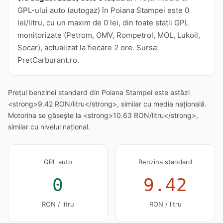
GPL-ului auto (autogaz) în Poiana Stampei este 0
lei/litru, cu un maxim de 0 lei, din toate stații GPL
monitorizate (Petrom, OMV, Rompetrol, MOL, Lukoil,
Socar), actualizat la fiecare 2 ore. Sursa:
PretCarburant.ro.
Prețul benzinei standard din Poiana Stampei este astăzi
<strong>9.42 RON/litru</strong>, similar cu media națională.
Motorina se găsește la <strong>10.63 RON/litru</strong>,
similar cu nivelul național.
GPL auto
Benzina standard
0
9.42
RON / litru
RON / litru