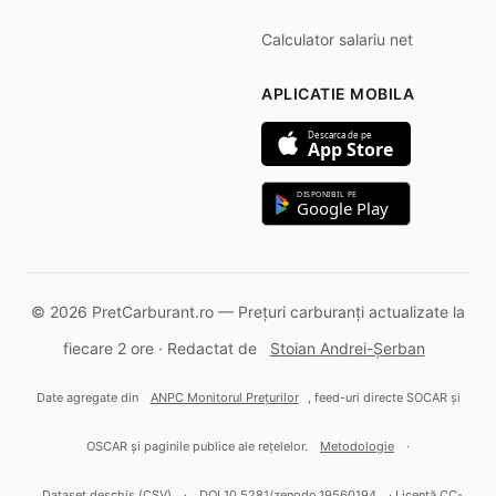
Calculator salariu net
APLICATIE MOBILA
Descarca de pe
App Store
DISPONIBIL PE
Google Play
© 2026 PretCarburant.ro — Prețuri carburanți actualizate la
fiecare 2 ore · Redactat de
Stoian Andrei-Șerban
Date agregate din
ANPC Monitorul Prețurilor
, feed-uri directe SOCAR și
OSCAR și paginile publice ale rețelelor.
Metodologie
·
Dataset deschis (CSV)
·
DOI 10.5281/zenodo.19560194
· Licență CC-