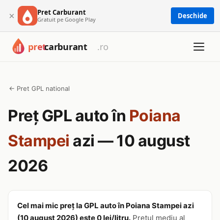
Pret Carburant
×
Deschide
Gratuit pe Google Play
← Pret GPL national
Preț GPL auto în
Poiana
Stampei
azi — 10 august
2026
Cel mai mic preț la GPL auto în Poiana Stampei azi
(10 august 2026) este 0 lei/litru.
Prețul mediu al