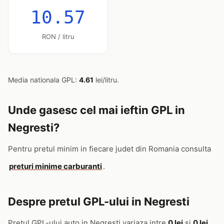
10.57
RON / litru
Media nationala GPL:
4.61
lei/litru.
Unde gasesc cel mai ieftin GPL in
Negresti?
Pentru pretul minim in fiecare judet din Romania consulta
preturi minime carburanti
.
Despre pretul GPL-ului in Negresti
Pretul GPL-ului auto in Negresti variaza intre
0 lei
si
0 lei