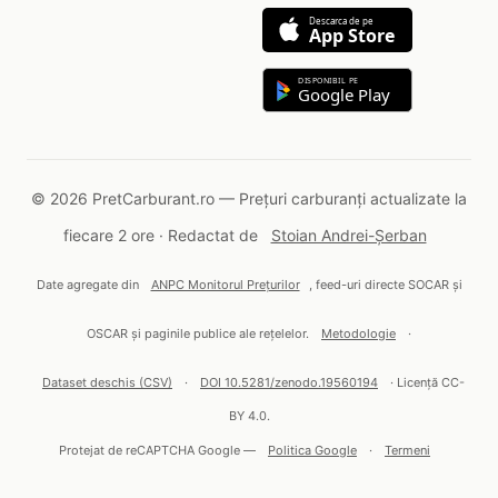
Descarca de pe
App Store
DISPONIBIL PE
Google Play
© 2026 PretCarburant.ro — Prețuri carburanți actualizate la
fiecare 2 ore · Redactat de
Stoian Andrei-Șerban
Date agregate din
ANPC Monitorul Prețurilor
, feed-uri directe SOCAR și
OSCAR și paginile publice ale rețelelor.
Metodologie
·
Dataset deschis (CSV)
·
DOI 10.5281/zenodo.19560194
· Licență CC-
BY 4.0.
Protejat de reCAPTCHA Google —
Politica Google
·
Termeni