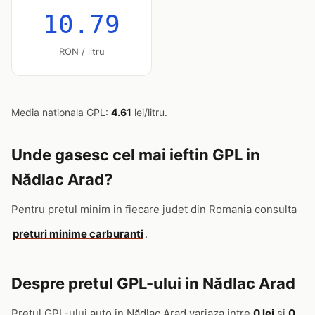
10.79
RON / litru
Media nationala GPL:
4.61
lei/litru.
Unde gasesc cel mai ieftin GPL in
Nădlac Arad?
Pentru pretul minim in fiecare judet din Romania consulta
preturi minime carburanti
.
Despre pretul GPL-ului in Nădlac Arad
Pretul GPL-ului auto in Nădlac Arad variaza intre
0 lei
si
0