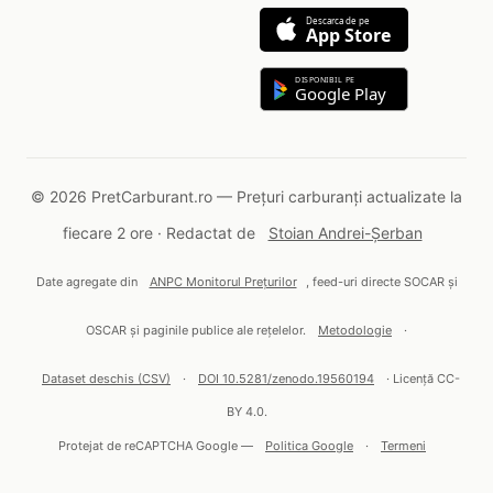
Descarca de pe
App Store
DISPONIBIL PE
Google Play
© 2026 PretCarburant.ro — Prețuri carburanți actualizate la
fiecare 2 ore · Redactat de
Stoian Andrei-Șerban
Date agregate din
ANPC Monitorul Prețurilor
, feed-uri directe SOCAR și
OSCAR și paginile publice ale rețelelor.
Metodologie
·
Dataset deschis (CSV)
·
DOI 10.5281/zenodo.19560194
· Licență CC-
BY 4.0.
Protejat de reCAPTCHA Google —
Politica Google
·
Termeni