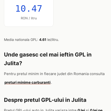
10.47
RON / litru
Media nationala GPL:
4.61
lei/litru.
Unde gasesc cel mai ieftin GPL in
Julita?
Pentru pretul minim in fiecare judet din Romania consulta
preturi minime carburanti
.
Despre pretul GPL-ului in Julita
Pretul GPL-ului auto in Julita variaza intre
0 lei
si
0 lei pe