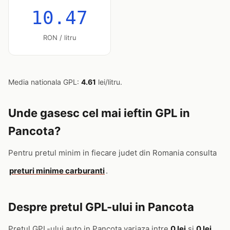
10.47
RON / litru
Media nationala GPL:
4.61
lei/litru.
Unde gasesc cel mai ieftin GPL in
Pancota?
Pentru pretul minim in fiecare judet din Romania consulta
preturi minime carburanti
.
Despre pretul GPL-ului in Pancota
Pretul GPL-ului auto in Pancota variaza intre
0 lei
si
0 lei