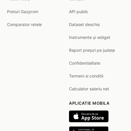
Preturi Gazprom
API public
Comparator retele
Dataset deschis
Instrumente și widget
Raport prețuri pe județe
Confidentialitate
Termeni si conditii
Calculator salariu net
APLICATIE MOBILA
Descarca de pe
App Store
DISPONIBIL PE