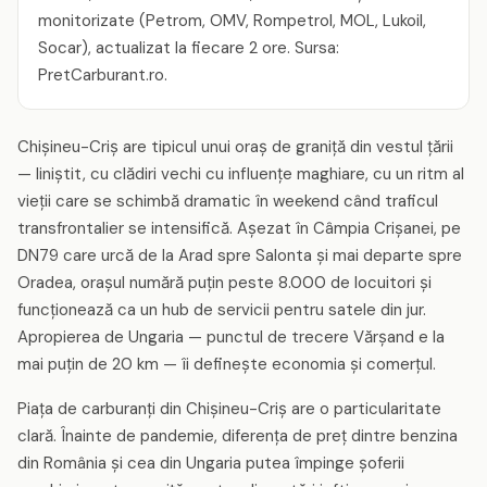
monitorizate (Petrom, OMV, Rompetrol, MOL, Lukoil,
Socar), actualizat la fiecare 2 ore. Sursa:
PretCarburant.ro.
Chișineu-Criș are tipicul unui oraș de graniță din vestul țării
— liniștit, cu clădiri vechi cu influențe maghiare, cu un ritm al
vieții care se schimbă dramatic în weekend când traficul
transfrontalier se intensifică. Așezat în Câmpia Crișanei, pe
DN79 care urcă de la Arad spre Salonta și mai departe spre
Oradea, orașul numără puțin peste 8.000 de locuitori și
funcționează ca un hub de servicii pentru satele din jur.
Apropierea de Ungaria — punctul de trecere Vărșand e la
mai puțin de 20 km — îi definește economia și comerțul.
Piața de carburanți din Chișineu-Criș are o particularitate
clară. Înainte de pandemie, diferența de preț dintre benzina
din România și cea din Ungaria putea împinge șoferii