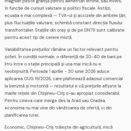
maghiari peste graniță pentru alimentări ieftine, sau invers,
în funcție de cursuri valutare și politici fiscale. Astăzi,
ecuația e mai complexă — TVA-ul și accizele din ambele țări,
plus fluctuațiile valutare, schimbă constant direcția fluxului
transfrontalier. Stațiile din oraș și de pe DN79 sunt calibrate
pentru acest tip de cerere mixtă.
Variabilitatea prețurilor rămâne un factor relevant pentru
șoferi. În condiții normale, o diferență de 20-40 de bani pe
litru între o stație principală și una mai mică nu e
neobișnuită. Perioada 1 aprilie - 30 iunie 2026 aduce
aplicarea OUG 19/2026, care plafonează adaosul comercial
la benzină și motorină — rezultatul e că prețurile afișate la
marile rețele din Chișineu-Criș s-au apropiat considerabil.
Pentru cineva care merge des la Arad sau Oradea,
economia nu mai vine din vânătoarea de ofertă, ci din
planificarea rutei.
Economic, Chișineu-Criș trăiește din agricultură, mică