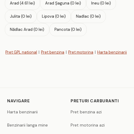
Arad (4.61 lei)
Arad Șaguna (0 lei)
Ineu (0 lei)
Julita (0 lei)
Lipova (0 lei)
Nadlac (0 lei)
Nădlac Arad (0 lei)
Pancota (0 lei)
Pret GPL national
|
Pret benzina
|
Pret motorina
|
Harta benzinarii
NAVIGARE
PRETURI CARBURANTI
Harta benzinarii
Pret benzina azi
Benzinarii langa mine
Pret motorina azi