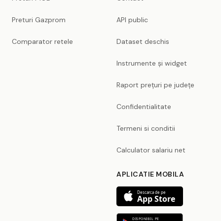
Preturi Gazprom
API public
Comparator retele
Dataset deschis
Instrumente și widget
Raport prețuri pe județe
Confidentialitate
Termeni si conditii
Calculator salariu net
APLICATIE MOBILA
Descarca de pe
App Store
DISPONIBIL PE