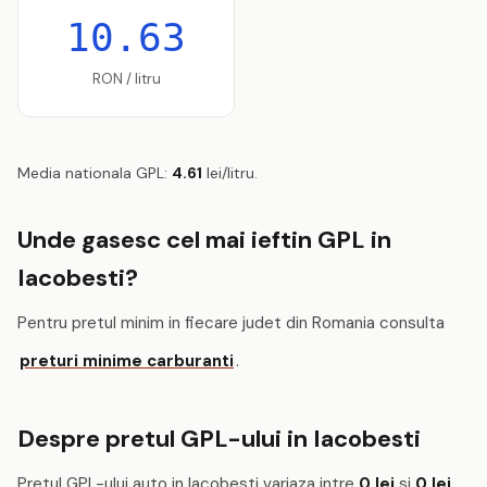
10.63
RON / litru
Media nationala GPL:
4.61
lei/litru.
Unde gasesc cel mai ieftin GPL in
Iacobesti?
Pentru pretul minim in fiecare judet din Romania consulta
preturi minime carburanti
.
Despre pretul GPL-ului in Iacobesti
Pretul GPL-ului auto in Iacobesti variaza intre
0 lei
si
0 lei