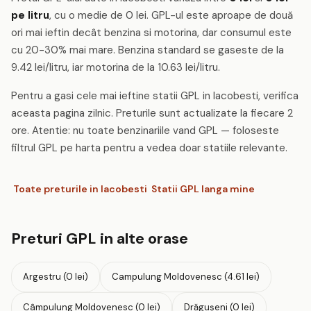
pe litru
, cu o medie de 0 lei. GPL-ul este aproape de două
ori mai ieftin decât benzina si motorina, dar consumul este
cu 20-30% mai mare. Benzina standard se gaseste de la
9.42 lei/litru, iar motorina de la 10.63 lei/litru.
Pentru a gasi cele mai ieftine statii GPL in Iacobesti, verifica
aceasta pagina zilnic. Preturile sunt actualizate la fiecare 2
ore. Atentie: nu toate benzinariile vand GPL — foloseste
filtrul GPL pe harta pentru a vedea doar statiile relevante.
Toate preturile in Iacobesti
Statii GPL langa mine
Preturi GPL in alte orase
Argestru (0 lei)
Campulung Moldovenesc (4.61 lei)
Câmpulung Moldovenesc (0 lei)
Drăguşeni (0 lei)