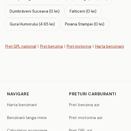
Dumbrăveni Suceava (0 lei)
Falticeni (0 lei)
Gura Humorului (4.65 lei)
Poiana Stampei (0 lei)
Pret GPL national
|
Pret benzina
|
Pret motorina
|
Harta benzinarii
NAVIGARE
PRETURI CARBURANTI
Harta benzinarii
Pret benzina azi
Benzinarii langa mine
Pret motorina azi
Calculator economie
Pret GPL azi