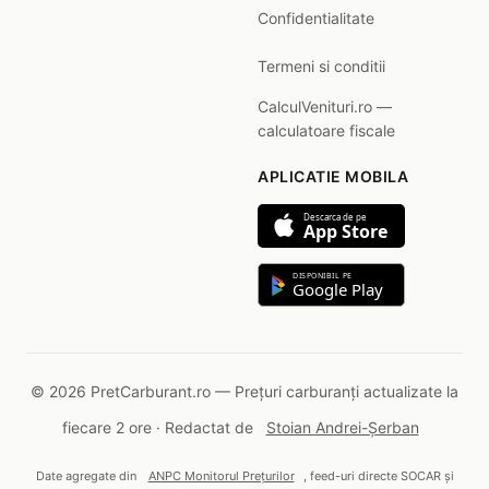
Confidentialitate
Termeni si conditii
CalculVenituri.ro —
calculatoare fiscale
APLICATIE MOBILA
Descarca de pe
App Store
DISPONIBIL PE
Google Play
© 2026 PretCarburant.ro — Prețuri carburanți actualizate la
fiecare 2 ore · Redactat de
Stoian Andrei-Șerban
Date agregate din
ANPC Monitorul Prețurilor
, feed-uri directe SOCAR și