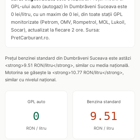
GPL-ului auto (autogaz) în Dumbrăveni Suceava este
0 lei/litru, cu un maxim de 0 lei, din toate stații GPL
monitorizate (Petrom, OMV, Rompetrol, MOL, Lukoil,
Socar), actualizat la fiecare 2 ore. Sursa:
PretCarburant.ro.
Prețul benzinei standard din Dumbrăveni Suceava este astăzi
<strong>9.51 RON/litru</strong>, similar cu media națională.
Motorina se găsește la <strong>10.77 RON/litru</strong>,
similar cu nivelul național.
GPL auto
Benzina standard
0
9.51
RON / litru
RON / litru