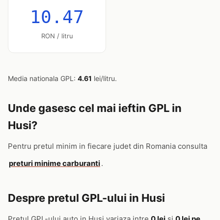
10.47
RON / litru
Media nationala GPL:
4.61
lei/litru.
Unde gasesc cel mai ieftin GPL in
Husi?
Pentru pretul minim in fiecare judet din Romania consulta
preturi minime carburanti
.
Despre pretul GPL-ului in Husi
Pretul GPL-ului auto in Husi variaza intre
0 lei
si
0 lei pe