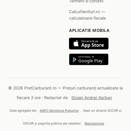
Termeni si conditii
CalculVenituri.ro —
calculatoare fiscale
APLICATIE MOBILA
Descarca de pe
App Store
DISPONIBIL PE
Google Play
© 2026 PretCarburant.ro — Prețuri carburanți actualizate la
fiecare 2 ore · Redactat de
Stoian Andrei-Șerban
Date agregate din
ANPC Monitorul Prețurilor
, feed-uri directe SOCAR și
OSCAR și paginile publice ale rețelelor.
Metodologie
·