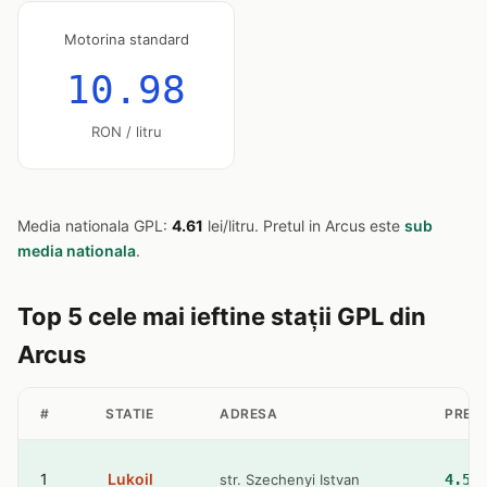
Motorina standard
10.98
RON / litru
Media nationala GPL:
4.61
lei/litru. Pretul in Arcus este
sub
media nationala
.
Top 5 cele mai ieftine stații GPL din
Arcus
#
STATIE
ADRESA
PRET 
1
Lukoil
str. Szechenyi Istvan
4.58