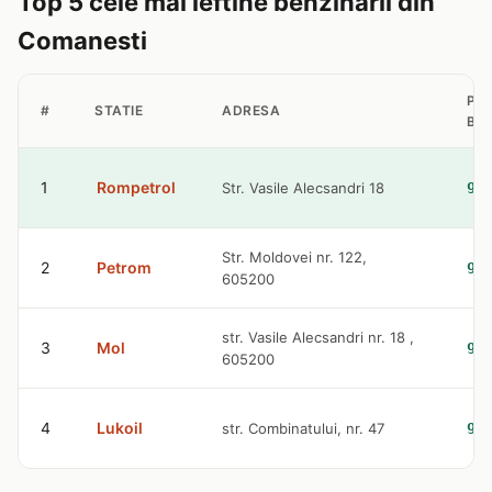
Top 5 cele mai ieftine benzinarii din
Comanesti
PR
#
STATIE
ADRESA
BE
1
Rompetrol
Str. Vasile Alecsandri 18
9.
Str. Moldovei nr. 122,
2
Petrom
9.
605200
str. Vasile Alecsandri nr. 18 ,
3
Mol
9.
605200
4
Lukoil
str. Combinatului, nr. 47
9.