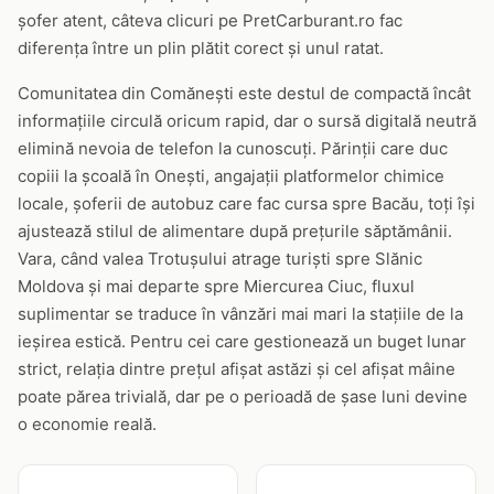
șofer atent, câteva clicuri pe PretCarburant.ro fac
diferența între un plin plătit corect și unul ratat.
Comunitatea din Comănești este destul de compactă încât
informațiile circulă oricum rapid, dar o sursă digitală neutră
elimină nevoia de telefon la cunoscuți. Părinții care duc
copiii la școală în Onești, angajații platformelor chimice
locale, șoferii de autobuz care fac cursa spre Bacău, toți își
ajustează stilul de alimentare după prețurile săptămânii.
Vara, când valea Trotușului atrage turiști spre Slănic
Moldova și mai departe spre Miercurea Ciuc, fluxul
suplimentar se traduce în vânzări mai mari la stațiile de la
ieșirea estică. Pentru cei care gestionează un buget lunar
strict, relația dintre prețul afișat astăzi și cel afișat mâine
poate părea trivială, dar pe o perioadă de șase luni devine
o economie reală.