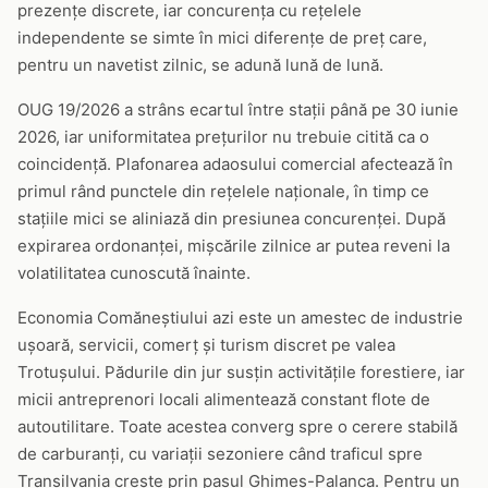
prezențe discrete, iar concurența cu rețelele
independente se simte în mici diferențe de preț care,
pentru un navetist zilnic, se adună lună de lună.
OUG 19/2026 a strâns ecartul între stații până pe 30 iunie
2026, iar uniformitatea prețurilor nu trebuie citită ca o
coincidență. Plafonarea adaosului comercial afectează în
primul rând punctele din rețelele naționale, în timp ce
stațiile mici se aliniază din presiunea concurenței. După
expirarea ordonanței, mișcările zilnice ar putea reveni la
volatilitatea cunoscută înainte.
Economia Comăneștiului azi este un amestec de industrie
ușoară, servicii, comerț și turism discret pe valea
Trotușului. Pădurile din jur susțin activitățile forestiere, iar
micii antreprenori locali alimentează constant flote de
autoutilitare. Toate acestea converg spre o cerere stabilă
de carburanți, cu variații sezoniere când traficul spre
Transilvania crește prin pasul Ghimeș-Palanca. Pentru un