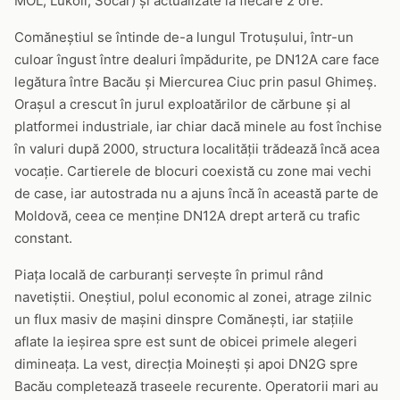
MOL, Lukoil, Socar) și actualizate la fiecare 2 ore.
Comăneștiul se întinde de-a lungul Trotușului, într-un
culoar îngust între dealuri împădurite, pe DN12A care face
legătura între Bacău și Miercurea Ciuc prin pasul Ghimeș.
Orașul a crescut în jurul exploatărilor de cărbune și al
platformei industriale, iar chiar dacă minele au fost închise
în valuri după 2000, structura localității trădează încă acea
vocație. Cartierele de blocuri coexistă cu zone mai vechi
de case, iar autostrada nu a ajuns încă în această parte de
Moldovă, ceea ce menține DN12A drept arteră cu trafic
constant.
Piața locală de carburanți servește în primul rând
navetiștii. Oneștiul, polul economic al zonei, atrage zilnic
un flux masiv de mașini dinspre Comănești, iar stațiile
aflate la ieșirea spre est sunt de obicei primele alegeri
dimineața. La vest, direcția Moinești și apoi DN2G spre
Bacău completează traseele recurente. Operatorii mari au