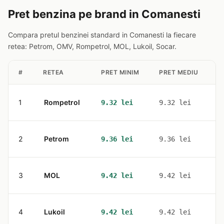
Pret benzina pe brand in Comanesti
Compara pretul benzinei standard in Comanesti la fiecare
retea: Petrom, OMV, Rompetrol, MOL, Lukoil, Socar.
#
RETEA
PRET MINIM
PRET MEDIU
S
1
Rompetrol
1
9.32 lei
9.32 lei
2
Petrom
1
9.36 lei
9.36 lei
3
MOL
1
9.42 lei
9.42 lei
4
Lukoil
1
9.42 lei
9.42 lei