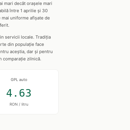
ai mari decât orașele mari
ilă între 1 aprilie și 30
le mai uniforme afișate de
erit.
n servicii locale. Tradiția
arte din populație face
tru aceștia, dar și pentru
n comparație zilnică.
GPL auto
4.63
RON / litru