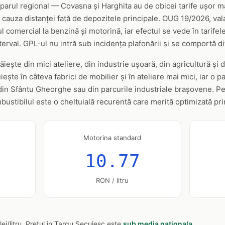
tiparul regional — Covasna și Harghita au de obicei tarife ușor m
 cauza distanței față de depozitele principale. OUG 19/2026, valab
l comercial la benzină și motorină, iar efectul se vede în tarife
terval. GPL-ul nu intră sub incidența plafonării și se comportă dif
ște din mici ateliere, din industrie ușoară, din agricultură și di
te în câteva fabrici de mobilier și în ateliere mai mici, iar o p
din Sfântu Gheorghe sau din parcurile industriale brașovene. Pen
mbustibilul este o cheltuială recurentă care merită optimizată pri
Motorina standard
10.77
RON / litru
lei/litru. Pretul in Targu Secuiesc este
sub media nationala
.