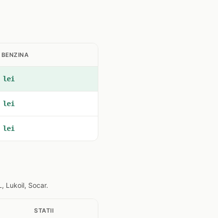
 BENZINA
 lei
 lei
 lei
 Lukoil, Socar.
STATII