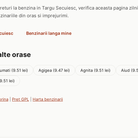
returi la benzina in Targu Secuiesc, verifica aceasta pagina zilni
zinariile din oras si imprejurimi.
ecuiesc
Benzinarii langa mine
alte orase
umati (9.51 lei)
Agigea (9.47 lei)
Agnita (9.51 lei)
Aiud (9.5
9.51 lei)
orina
|
Pret GPL
|
Harta benzinarii