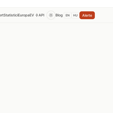
rt
Statistici
Europa
EV
API
Blog
Alerte
EN
HU