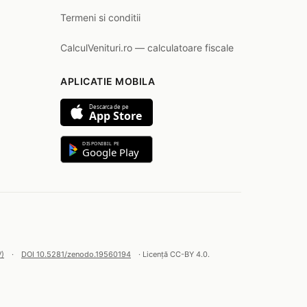
Termeni si conditii
CalculVenituri.ro — calculatoare fiscale
APLICATIE MOBILA
Descarca de pe
App Store
DISPONIBIL PE
Google Play
V)
·
DOI 10.5281/zenodo.19560194
· Licență CC-BY 4.0.