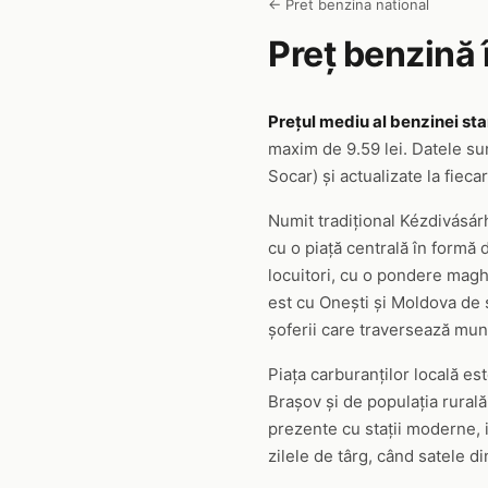
← Pret benzina national
Preț benzină 
Prețul mediu al benzinei sta
maxim de 9.59 lei. Datele su
Socar) și actualizate la fieca
Numit tradițional Kézdivásá
cu o piață centrală în formă 
locuitori, cu o pondere magh
est cu Onești și Moldova de 
șoferii care traversează munț
Piața carburanților locală e
Brașov și de populația rurală
prezente cu stații moderne, i
zilele de târg, când satele d