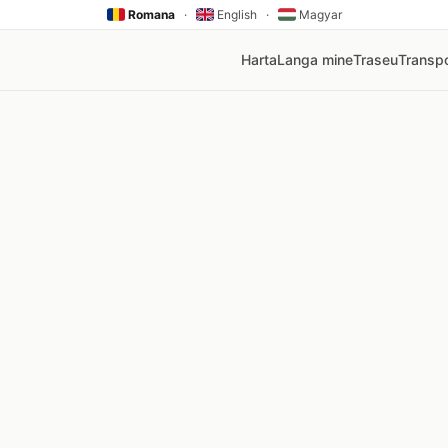
Romana
·
English
·
Magyar
Harta
Langa mine
Traseu
Transpo