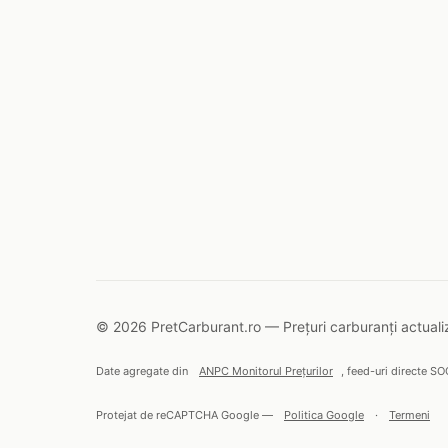
© 2026 PretCarburant.ro — Prețuri carburanți actualiz
Date agregate din
ANPC Monitorul Prețurilor
, feed-uri directe SO
Protejat de reCAPTCHA Google —
Politica Google
·
Termeni