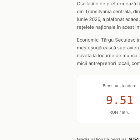
Oscilațiile de preț urmează 
din Transilvania centrală, din
iunie 2026, a plafonat adaosu
rețelele naționale în acest in
Economic, Târgu Secuiesc trăie
meșteșugărească supraviețuieș
naveta la locurile de muncă 
micii antreprenori locali, co
Benzina standard
9.51
RON / litru
Media nationala benzina:
9.54