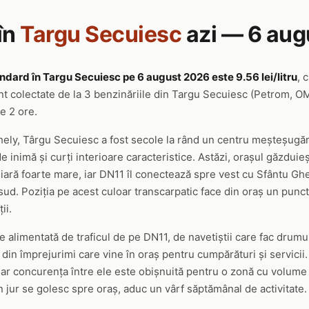
în
Targu Secuiesc
azi — 6 aug
ndard în Targu Secuiesc pe 6 august 2026 este 9.56 lei/litru
, 
nt colectate de la 3 benzinăriile din Targu Secuiesc (Petrom, O
re 2 ore.
rhely, Târgu Secuiesc a fost secole la rând un centru meșteșugă
de inimă și curți interioare caracteristice. Astăzi, orașul găzdui
iară foarte mare, iar DN11 îl conectează spre vest cu Sfântu Ghe
sud. Poziția pe acest culoar transcarpatic face din oraș un punct
ii.
ste alimentată de traficul de pe DN11, de navetiștii care fac dru
 din împrejurimi care vine în oraș pentru cumpărături și servicii
ar concurența între ele este obișnuită pentru o zonă cu volume m
in jur se golesc spre oraș, aduc un vârf săptămânal de activitate.