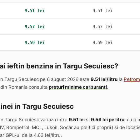
9.51 lei
9.51 lei
9.57 lei
9.57 lei
9.59 lei
9.59 lei
i ieftin benzina in Targu Secuiesc?
in Targu Secuiesc pe 6 august 2026 este
9.51 lei/litru
la
Petrom 
t din Romania consulta
preturi minime carburanti
.
inei in Targu Secuiesc
in Targu Secuiesc variaza intre
9.51 lei
si
9.59 lei pe litru
, cu o 
, Rompetrol, MOL, Lukoil, Socar au politici proprii) si de locat
iar GPL-ul de la 4.63 lei/litru.