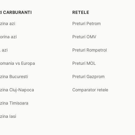
I CARBURANTI
RETELE
zina azi
Preturi Petrom
orina azi
Preturi OMV
 azi
Preturi Rompetrol
Romania vs Europa
Preturi MOL
zina Bucuresti
Preturi Gazprom
nzina Cluj-Napoca
Comparator retele
zina Timisoara
zina Iasi