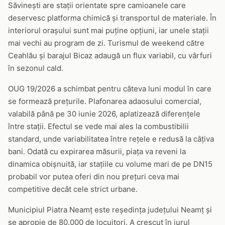
Săvinești are stații orientate spre camioanele care
deservesc platforma chimică și transportul de materiale. În
interiorul orașului sunt mai puține opțiuni, iar unele stații
mai vechi au program de zi. Turismul de weekend către
Ceahlău și barajul Bicaz adaugă un flux variabil, cu vârfuri
în sezonul cald.
OUG 19/2026 a schimbat pentru câteva luni modul în care
se formează prețurile. Plafonarea adaosului comercial,
valabilă până pe 30 iunie 2026, aplatizează diferențele
între stații. Efectul se vede mai ales la combustibilii
standard, unde variabilitatea între rețele e redusă la câțiva
bani. Odată cu expirarea măsurii, piața va reveni la
dinamica obișnuită, iar stațiile cu volume mari de pe DN15
probabil vor putea oferi din nou prețuri ceva mai
competitive decât cele strict urbane.
Municipiul Piatra Neamț este reședința județului Neamț și
se apropie de 80.000 de locuitori. A crescut în jurul