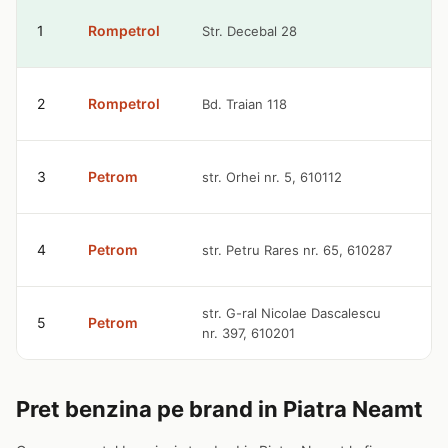
9
1
Rompetrol
Str. Decebal 28
l
9
2
Rompetrol
Bd. Traian 118
l
9
3
Petrom
str. Orhei nr. 5, 610112
l
9
4
Petrom
str. Petru Rares nr. 65, 610287
l
9
str. G-ral Nicolae Dascalescu
5
Petrom
nr. 397, 610201
l
Pret benzina pe brand in Piatra Neamt