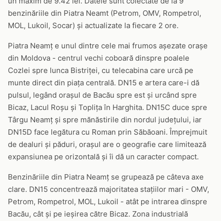
un maxim de 9.42 lei. Datele sunt colectate de la 9
benzinăriile din Piatra Neamt (Petrom, OMV, Rompetrol,
MOL, Lukoil, Socar) și actualizate la fiecare 2 ore.
Piatra Neamț e unul dintre cele mai frumos așezate orașe
din Moldova - centrul vechi coboară dinspre poalele
Cozlei spre lunca Bistriței, cu telecabina care urcă pe
munte direct din piața centrală. DN15 e artera care-i dă
pulsul, legând orașul de Bacău spre est și urcând spre
Bicaz, Lacul Roșu și Toplița în Harghita. DN15C duce spre
Târgu Neamț și spre mănăstirile din nordul județului, iar
DN15D face legătura cu Roman prin Săbăoani. Împrejmuit
de dealuri și păduri, orașul are o geografie care limitează
expansiunea pe orizontală și îi dă un caracter compact.
Benzinăriile din Piatra Neamț se grupează pe câteva axe
clare. DN15 concentrează majoritatea stațiilor mari - OMV,
Petrom, Rompetrol, MOL, Lukoil - atât pe intrarea dinspre
Bacău, cât și pe ieșirea către Bicaz. Zona industrială