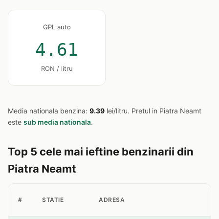
GPL auto
4.61
RON / litru
Media nationala benzina:
9.39
lei/litru. Pretul in Piatra Neamt
este
sub media nationala
.
Top 5 cele mai ieftine benzinarii din
Piatra Neamt
P
#
STATIE
ADRESA
B