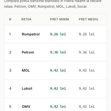
Compara pretul benzinei standard in Piatra Neamt la fiecare
retea: Petrom, OMV, Rompetrol, MOL, Lukoil, Socar.
#
RETEA
PRET MINIM
PRET MEDIU
S
1
Rompetrol
2
9.26 lei
9.26 lei
2
Petrom
3
9.36 lei
9.36 lei
3
MOL
2
9.42 lei
9.42 lei
4
Lukoil
1
9.42 lei
9.42 lei
5
OMV
1
9.42 lei
9.42 lei