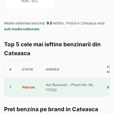
RON / litru
Media nationala benzina:
9.5
lei/litru. Pretul in Cateasca este
sub media nationala
.
Top 5 cele mai ieftine benzinarii din
Cateasca
PRE
#
STATIE
ADRESA
BEN
Aut Bucuresti - Pitesti km. 94,
1
Petrom
9.3
117220
Pret benzina pe brand in Cateasca