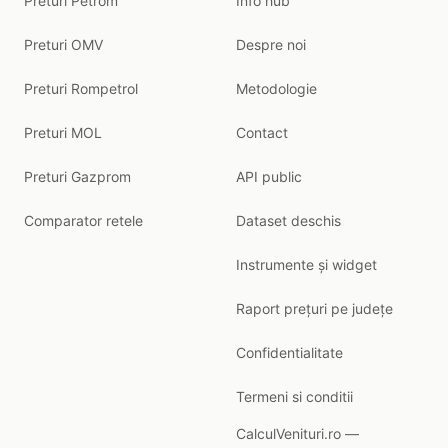
Preturi Petrom
Info hub
Preturi OMV
Despre noi
Preturi Rompetrol
Metodologie
Preturi MOL
Contact
Preturi Gazprom
API public
Comparator retele
Dataset deschis
Instrumente și widget
Raport prețuri pe județe
Confidentialitate
Termeni si conditii
CalculVenituri.ro —