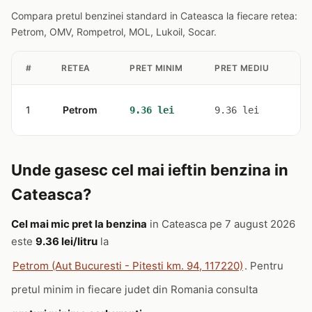
Compara pretul benzinei standard in Cateasca la fiecare retea:
Petrom, OMV, Rompetrol, MOL, Lukoil, Socar.
#
RETEA
PRET MINIM
PRET MEDIU
ST
1
Petrom
1
9.36 lei
9.36 lei
Unde gasesc cel mai ieftin benzina in
Cateasca?
Cel mai mic pret la benzina
in Cateasca pe 7 august 2026
este
9.36 lei/litru
la
Petrom (Aut Bucuresti - Pitesti km. 94, 117220)
. Pentru
pretul minim in fiecare judet din Romania consulta