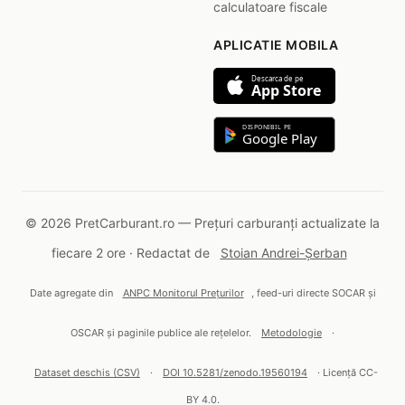
calculatoare fiscale
APLICATIE MOBILA
Descarca de pe
App Store
DISPONIBIL PE
Google Play
© 2026 PretCarburant.ro — Prețuri carburanți actualizate la
fiecare 2 ore · Redactat de
Stoian Andrei-Șerban
Date agregate din
ANPC Monitorul Prețurilor
, feed-uri directe SOCAR și
OSCAR și paginile publice ale rețelelor.
Metodologie
·
Dataset deschis (CSV)
·
DOI 10.5281/zenodo.19560194
· Licență CC-
BY 4.0.