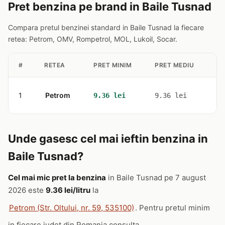
Pret benzina pe brand in Baile Tusnad
Compara pretul benzinei standard in Baile Tusnad la fiecare
retea: Petrom, OMV, Rompetrol, MOL, Lukoil, Socar.
#
RETEA
PRET MINIM
PRET MEDIU
ST
1
Petrom
1
9.36 lei
9.36 lei
Unde gasesc cel mai ieftin benzina in
Baile Tusnad?
Cel mai mic pret la benzina
in Baile Tusnad pe 7 august
2026 este
9.36 lei/litru
la
Petrom (Str. Oltului, nr. 59, 535100)
. Pentru pretul minim
in fiecare judet din Romania consulta