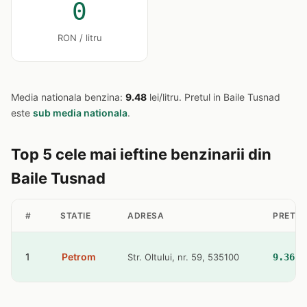
0
RON / litru
Media nationala benzina:
9.48
lei/litru. Pretul in Baile Tusnad
este
sub media nationala
.
Top 5 cele mai ieftine benzinarii din
Baile Tusnad
#
STATIE
ADRESA
PRET B
1
Petrom
Str. Oltului, nr. 59, 535100
9.36 l