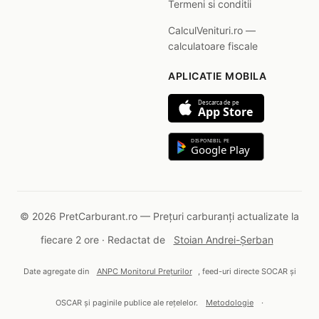
Termeni si conditii
CalculVenituri.ro —
calculatoare fiscale
APLICATIE MOBILA
Descarca de pe
App Store
DISPONIBIL PE
Google Play
© 2026 PretCarburant.ro — Prețuri carburanți actualizate la
fiecare 2 ore · Redactat de
Stoian Andrei-Șerban
Date agregate din
ANPC Monitorul Prețurilor
, feed-uri directe SOCAR și
OSCAR și paginile publice ale rețelelor.
Metodologie
·