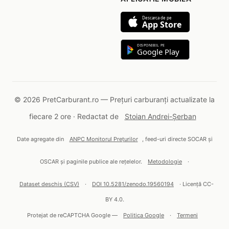
Descarca de pe
App Store
DISPONIBIL PE
Google Play
© 2026 PretCarburant.ro — Prețuri carburanți actualizate la
fiecare 2 ore · Redactat de
Stoian Andrei-Șerban
Date agregate din
ANPC Monitorul Prețurilor
, feed-uri directe SOCAR și
OSCAR și paginile publice ale rețelelor.
Metodologie
·
Dataset deschis (CSV)
·
DOI 10.5281/zenodo.19560194
· Licență CC-
BY 4.0.
Protejat de reCAPTCHA Google —
Politica Google
·
Termeni