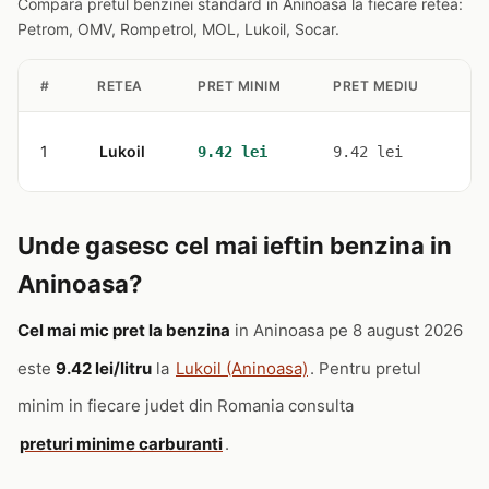
Compara pretul benzinei standard in Aninoasa la fiecare retea:
Petrom, OMV, Rompetrol, MOL, Lukoil, Socar.
#
RETEA
PRET MINIM
PRET MEDIU
ST
1
Lukoil
1
9.42 lei
9.42 lei
Unde gasesc cel mai ieftin benzina in
Aninoasa?
Cel mai mic pret la benzina
in Aninoasa pe 8 august 2026
este
9.42 lei/litru
la
Lukoil (Aninoasa)
. Pentru pretul
minim in fiecare judet din Romania consulta
preturi minime carburanti
.