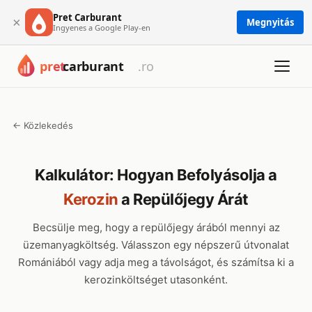
Pret Carburant
×
Megnyitás
Ingyenes a Google Play-en
← Közlekedés
Kalkulátor: Hogyan Befolyásolja a
Kerozin
a Repülőjegy Árát
Becsülje meg, hogy a repülőjegy árából mennyi az
üzemanyagköltség. Válasszon egy népszerű útvonalat
Romániából vagy adja meg a távolságot, és számítsa ki a
kerozinköltséget utasonként.