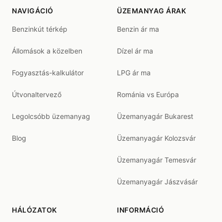
NAVIGÁCIÓ
ÜZEMANYAG ÁRAK
Benzinkút térkép
Benzin ár ma
Állomások a közelben
Dízel ár ma
Fogyasztás-kalkulátor
LPG ár ma
Útvonaltervező
Románia vs Európa
Legolcsóbb üzemanyag
Üzemanyagár Bukarest
Blog
Üzemanyagár Kolozsvár
Üzemanyagár Temesvár
Üzemanyagár Jászvásár
HÁLÓZATOK
INFORMÁCIÓ