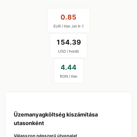
0.85
EUR / liter Jet A-1
154.39
USD / hordó
4.44
RON / liter
Üzemanyagköltség kiszámítása
utasonként
Válasszon népszerű útvonalat