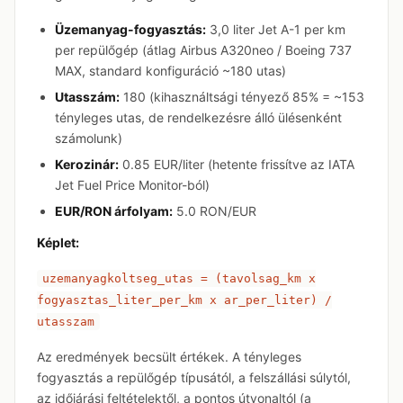
Üzemanyag-fogyasztás:
3,0 liter Jet A-1 per km
per repülőgép (átlag Airbus A320neo / Boeing 737
MAX, standard konfiguráció ~180 utas)
Utasszám:
180 (kihasználtsági tényező 85% = ~153
tényleges utas, de rendelkezésre álló ülésenként
számolunk)
Kerozinár:
0.85 EUR/liter (hetente frissítve az IATA
Jet Fuel Price Monitor-ból)
EUR/RON árfolyam:
5.0 RON/EUR
Képlet:
uzemanyagkoltseg_utas = (tavolsag_km x
fogyasztas_liter_per_km x ar_per_liter) /
utasszam
Az eredmények becsült értékek. A tényleges
fogyasztás a repülőgép típusától, a felszállási súlytól,
az időjárási feltételektől, a pontos útvonaltól (a