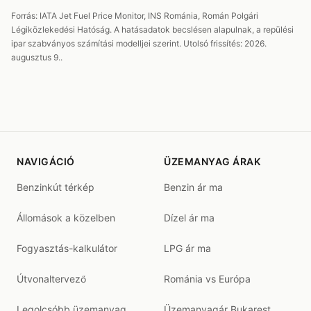
Forrás: IATA Jet Fuel Price Monitor, INS Románia, Román Polgári
Légiközlekedési Hatóság. A hatásadatok becslésen alapulnak, a repülési
ipar szabványos számítási modelljei szerint. Utolsó frissítés: 2026.
augusztus 9..
NAVIGÁCIÓ
ÜZEMANYAG ÁRAK
Benzinkút térkép
Benzin ár ma
Állomások a közelben
Dízel ár ma
Fogyasztás-kalkulátor
LPG ár ma
Útvonaltervező
Románia vs Európa
Legolcsóbb üzemanyag
Üzemanyagár Bukarest