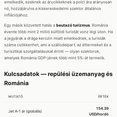
emelkedik, ezeknek az árucikkeknek a polci ára arányosan
nő, hozzájárulva a kiskereskedelmi szektor általános
inflációjához.
Egy másik közvetett hatás a
beutazó turizmus
. Románia
évente több mint 2 millió külföldi turistát vonz légi úton. Ha
a jegyárak a drága kerozin miatt emelkednek, a turisták
száma csökkenhet, ami a szállodaipart, az éttermeket és a
turisztikai szolgáltatásokat érinti — olyan szektorok,
amelyek Románia GDP-jének több mint 5%-át termelik.
Kulcsadatok — repülési üzemanyag és
Románia
MUTATÓ
ÉRTÉK
154.39
Jet A-1 ár (globális)
USD/hordó