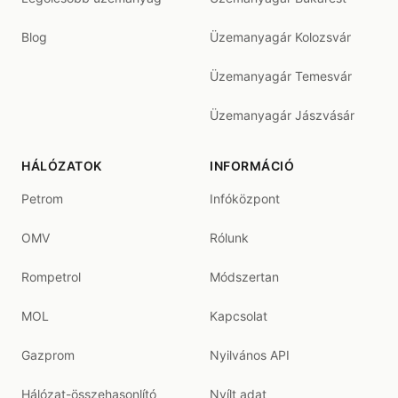
Blog
Üzemanyagár Kolozsvár
Üzemanyagár Temesvár
Üzemanyagár Jászvásár
HÁLÓZATOK
INFORMÁCIÓ
Petrom
Infóközpont
OMV
Rólunk
Rompetrol
Módszertan
MOL
Kapcsolat
Gazprom
Nyilvános API
Hálózat-összehasonlító
Nyílt adat