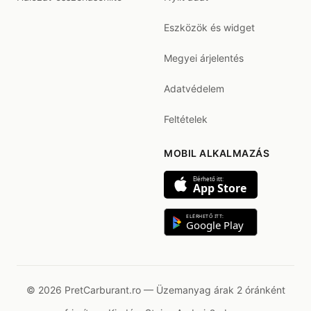
Eszközök és widget
Megyei árjelentés
Adatvédelem
Feltételek
MOBIL ALKALMAZÁS
Elérhető itt:
App Store
ELÉRHETŐ ITT:
Google Play
© 2026 PretCarburant.ro — Üzemanyag árak 2 óránként