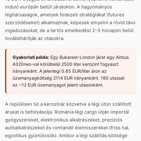
induló európán belüli járatokon. A hagyományos
légitársaságok, amelyek fedezeti stratégiákat (futures
szerződéseket) alkalmaznak, képesek elnyelni a rövid távú
ingadozásokat, de a tartós emelkedést 2-3 hónapon belül
továbbhárítják az utasokra.
Gyakorlati példa:
Egy Bukarest-London járat egy Airbus
A320neo-val körülbelül 2500 liter kerozint fogyaszt
irányanként. A jelenlegi 0.85 EUR/liter áron az
üzemanyagköltség 2114 EUR irányanként. 180 utassal
ez ~12 EUR üzemanyagot jelent utasonként.
A repülésen túl a kerozinár közvetve a légi úton szállított
árukat is befolyásolja. Románia légi cargo útján importál
gyógyszereket, elektronikus alkatrészeket, precíziós
autóalkatrészeket és romlandó élelmiszereket (friss hal,
egzotikus gyümölcsök). Amikor a légi szállítás költsége