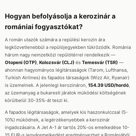
Hogyan befolyásolja a kerozinár a
romániai fogyasztókat?
A román utazók számára a repülési kerozin ára
legközvetlenebbül a repülőjegyekben tükröződik. Románia
három nagy nemzetközi repülőtérrel rendelkezik —
Otopeni (OTP)
,
Kolozsvár (CLJ)
és
Temesvár (TSR)
—
ahonnan hagyományos légitársaságok (Tarom, Lufthansa,
Turkish Airlines) és fapados társaságok (Wizz Air, Ryanair)
is üzemelnek. A jelenlegi kerozináron,
154.39 USD/hordó
,
az üzemanyag a bukaresti járatok működési költségének
körülbelül 30-35%-át teszi ki.
A fapados légitársaságok, amelyek kis haszonkulccsal (5-
10%) működnek, a legérzékenyebbek a kerozinár
ingadozásaira. A Jet A-1 ár tartós 20%-os emelkedése 10-
15 EUR-s jegyáremelkedést eredményezhet a Romániából