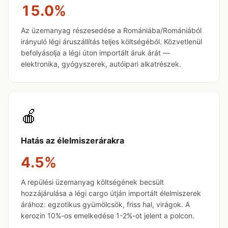
15.0%
Az üzemanyag részesedése a Romániába/Romániából
irányuló légi áruszállítás teljes költségéből. Közvetlenül
befolyásolja a légi úton importált áruk árát —
elektronika, gyógyszerek, autóipari alkatrészek.
🍎
Hatás az élelmiszerárakra
4.5%
A repülési üzemanyag költségének becsült
hozzájárulása a légi cargo útján importált élelmiszerek
árához: egzotikus gyümölcsök, friss hal, virágok. A
kerozin 10%-os emelkedése 1-2%-ot jelent a polcon.