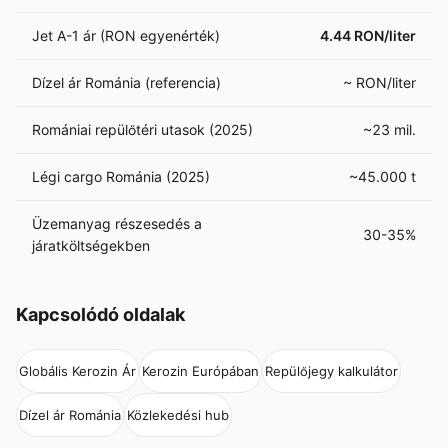
Jet A-1 ár (RON egyenérték)
4.44 RON/liter
Dízel ár Románia (referencia)
~ RON/liter
Romániai repülőtéri utasok (2025)
~23 mil.
Légi cargo Románia (2025)
~45.000 t
Üzemanyag részesedés a
30-35%
járatköltségekben
Kapcsolódó oldalak
Globális Kerozin Ár
Kerozin Európában
Repülőjegy kalkulátor
Dízel ár Románia
Közlekedési hub