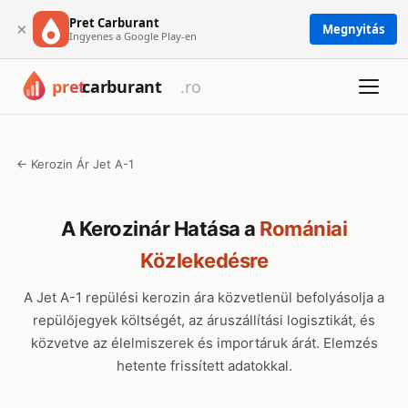
Pret Carburant
×
Megnyitás
Ingyenes a Google Play-en
← Kerozin Ár Jet A-1
A Kerozinár Hatása a
Romániai
Közlekedésre
A Jet A-1 repülési kerozin ára közvetlenül befolyásolja a
repülőjegyek költségét, az áruszállítási logisztikát, és
közvetve az élelmiszerek és importáruk árát. Elemzés
hetente frissített adatokkal.