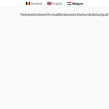
Română
·
English
·
Magyar
Térkép
Közelben
Útvonal
Közlekedés
Statisztikák
Európa