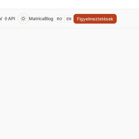
EV
API
Matrica
Blog
Figyelmeztetések
RO
EN