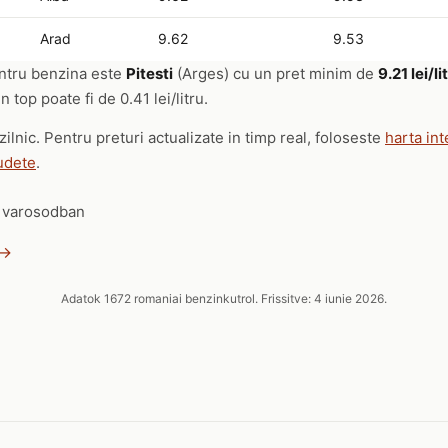
Arad
9.62
9.53
entru benzina este
Pitesti
(Arges) cu un pret minim de
9.21 lei/li
 top poate fi de 0.41 lei/litru.
zilnic. Pentru preturi actualizate in timp real, foloseste
harta int
udete
.
a varosodban
 →
Adatok 1672 romaniai benzinkutrol. Frissitve: 4 iunie 2026.