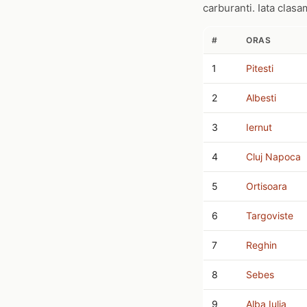
carburanti. Iata clas
#
ORAS
1
Pitesti
2
Albesti
3
Iernut
4
Cluj Napoca
5
Ortisoara
6
Targoviste
7
Reghin
8
Sebes
9
Alba Iulia