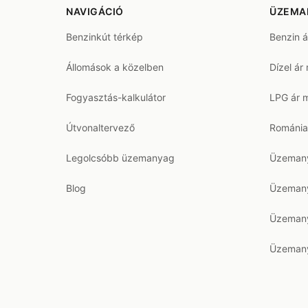
NAVIGÁCIÓ
ÜZEMA
Benzinkút térkép
Benzin 
Állomások a közelben
Dízel ár
Fogyasztás-kalkulátor
LPG ár 
Útvonaltervező
Románia
Legolcsóbb üzemanyag
Üzemany
Blog
Üzemany
Üzemany
Üzemany