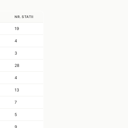
NR. STATII
19
4
3
28
4
13
7
5
9