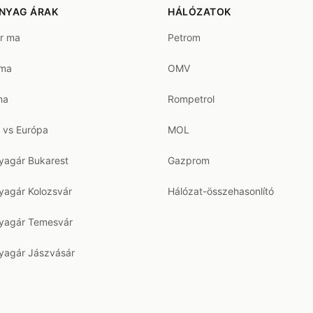
NYAG ÁRAK
HÁLÓZATOK
ár ma
Petrom
 ma
OMV
ma
Rompetrol
 vs Európa
MOL
agár Bukarest
Gazprom
agár Kolozsvár
Hálózat-összehasonlító
agár Temesvár
agár Jászvásár