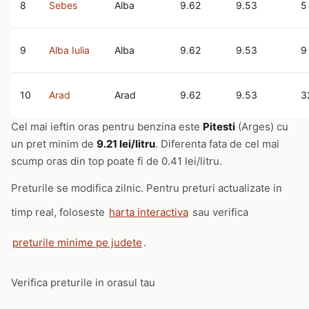
8
Sebes
Alba
9.62
9.53
5
9
Alba Iulia
Alba
9.62
9.53
9
10
Arad
Arad
9.62
9.53
3
Cel mai ieftin oras pentru benzina este
Pitesti
(Arges) cu
un pret minim de
9.21 lei/litru
. Diferenta fata de cel mai
scump oras din top poate fi de 0.41 lei/litru.
Preturile se modifica zilnic. Pentru preturi actualizate in
timp real, foloseste
harta interactiva
sau verifica
preturile minime pe judete
.
Verifica preturile in orasul tau