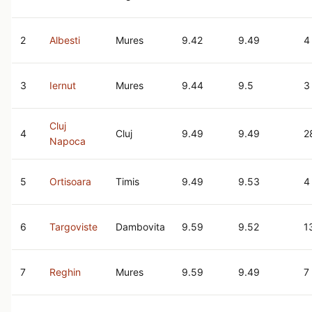
2
Albesti
Mures
9.42
9.49
4
3
Iernut
Mures
9.44
9.5
3
Cluj
4
Cluj
9.49
9.49
2
Napoca
5
Ortisoara
Timis
9.49
9.53
4
6
Targoviste
Dambovita
9.59
9.52
1
7
Reghin
Mures
9.59
9.49
7