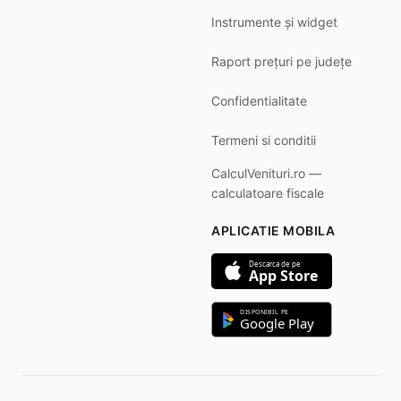
Instrumente și widget
Raport prețuri pe județe
Confidentialitate
Termeni si conditii
CalculVenituri.ro —
calculatoare fiscale
APLICATIE MOBILA
Descarca de pe
App Store
DISPONIBIL PE
Google Play