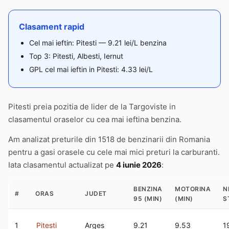
Clasament rapid
Cel mai ieftin: Pitesti — 9.21 lei/L benzina
Top 3: Pitesti, Albesti, Iernut
GPL cel mai ieftin in Pitesti: 4.33 lei/L
Pitesti preia pozitia de lider de la Targoviste in
clasamentul oraselor cu cea mai ieftina benzina.
Am analizat preturile din 1518 de benzinarii din Romania
pentru a gasi orasele cu cele mai mici preturi la carburanti.
Iata clasamentul actualizat pe
4 iunie 2026
:
BENZINA
MOTORINA
N
#
ORAS
JUDET
95 (MIN)
(MIN)
S
1
Pitesti
Arges
9.21
9.53
1