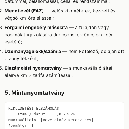
dátummal, célállomással, céllal és rendszámmal;
Menetlevél (FAZ)
— valós kilométerek, kezdeti és
végső km-óra állással;
Forgalmi engedély másolata
— a tulajdon vagy
használat igazolására (kölcsönszerződés szükség
esetén);
Üzemanyagblokk/számla
— nem kötelező, de ajánlott
bizonyítékként;
Elszámolási nyomtatvány
— a munkavállaló által
aláírva km × tarifa számítással.
5. Mintanyomtatvány
KIKÜLDETÉSI ELSZÁMOLÁS

___ szám / dátum ___ /05/2026

Munkavállaló: [Vezetéknév Keresztnév]

Személyi: [____]
