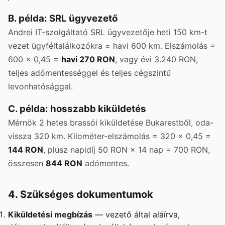
B. példa: SRL ügyvezető
Andrei IT-szolgáltató SRL ügyvezetője heti 150 km-t
vezet ügyféltalálkozókra = havi 600 km. Elszámolás =
600 × 0,45 =
havi 270 RON
, vagy évi 3.240 RON,
teljes adómentességgel és teljes cégszintű
levonhatósággal.
C. példa: hosszabb kiküldetés
Mérnök 2 hetes brassói kiküldetése Bukarestből, oda-
vissza 320 km. Kilométer-elszámolás = 320 × 0,45 =
144 RON
, plusz napidíj 50 RON × 14 nap = 700 RON,
összesen
844 RON
adómentes.
4. Szükséges dokumentumok
Kiküldetési megbízás
— vezető által aláírva,