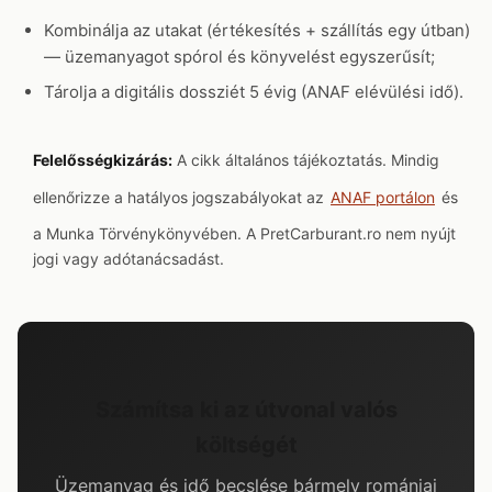
Kombinálja az utakat (értékesítés + szállítás egy útban)
— üzemanyagot spórol és könyvelést egyszerűsít;
Tárolja a digitális dossziét 5 évig (ANAF elévülési idő).
Felelősségkizárás:
A cikk általános tájékoztatás. Mindig
ellenőrizze a hatályos jogszabályokat az
ANAF portálon
és
a Munka Törvénykönyvében. A PretCarburant.ro nem nyújt
jogi vagy adótanácsadást.
Számítsa ki az útvonal valós
költségét
Üzemanyag és idő becslése bármely romániai