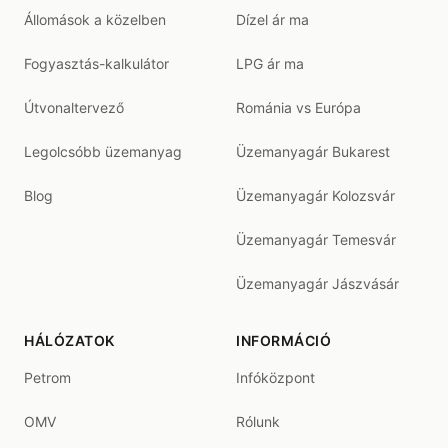
Állomások a közelben
Dízel ár ma
Fogyasztás-kalkulátor
LPG ár ma
Útvonaltervező
Románia vs Európa
Legolcsóbb üzemanyag
Üzemanyagár Bukarest
Blog
Üzemanyagár Kolozsvár
Üzemanyagár Temesvár
Üzemanyagár Jászvásár
HÁLÓZATOK
INFORMÁCIÓ
Petrom
Infóközpont
OMV
Rólunk