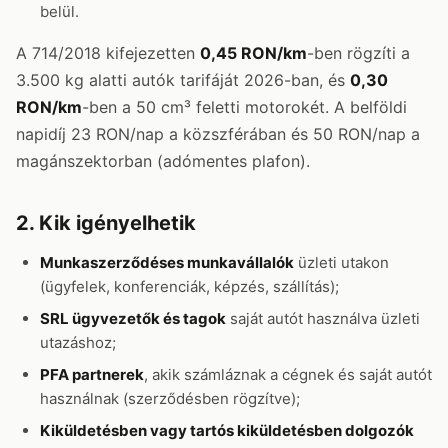
belül.
A 714/2018 kifejezetten
0,45 RON/km
-ben rögzíti a
3.500 kg alatti autók tarifáját 2026-ban, és
0,30
RON/km
-ben a 50 cm³ feletti motorokét. A belföldi
napidíj 23 RON/nap a közszférában és 50 RON/nap a
magánszektorban (adómentes plafon).
2. Kik igényelhetik
Munkaszerződéses munkavállalók
üzleti utakon
(ügyfelek, konferenciák, képzés, szállítás);
SRL ügyvezetők és tagok
saját autót használva üzleti
utazáshoz;
PFA partnerek
, akik számláznak a cégnek és saját autót
használnak (szerződésben rögzítve);
Kiküldetésben vagy tartós kiküldetésben dolgozók