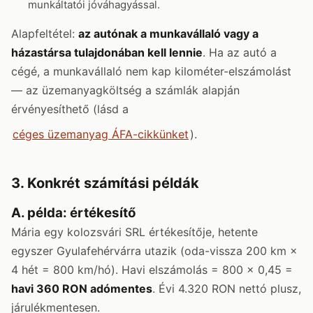
munkáltatói jóváhagyással.
Alapfeltétel:
az autónak a munkavállaló vagy a
házastársa tulajdonában kell lennie
. Ha az autó a
cégé, a munkavállaló nem kap kilométer-elszámolást
— az üzemanyagköltség a számlák alapján
érvényesíthető (lásd a
céges üzemanyag ÁFA-cikkünket
).
3. Konkrét számítási példák
A. példa: értékesítő
Mária egy kolozsvári SRL értékesítője, hetente
egyszer Gyulafehérvárra utazik (oda-vissza 200 km ×
4 hét = 800 km/hó). Havi elszámolás = 800 × 0,45 =
havi 360 RON adómentes
. Évi 4.320 RON nettó plusz,
járulékmentesen.