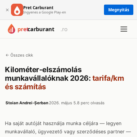
Pret Carburant
×
Megnyitás
Ingyenes a Google Play-en
← Összes cikk
Kilométer-elszámolás
munkavállalóknak 2026:
tarifa/km
és számítás
Stoian Andrei-Șerban
2026. május 5.
8 perc olvasás
Ha saját autóját használja munka céljára — legyen
munkavállaló, ügyvezető vagy szerződéses partner —