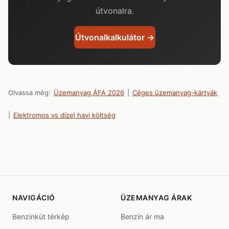
útvonalra.
Útvonalkalkulátor →
Olvassa még:
Üzemanyag ÁFA 2026
|
Céges üzemanyag-kártyák
|
Elektromos vs dízel havi költség
NAVIGÁCIÓ
ÜZEMANYAG ÁRAK
Benzinkút térkép
Benzin ár ma