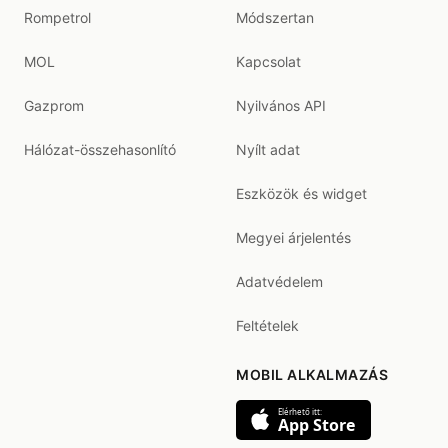
Rompetrol
Módszertan
MOL
Kapcsolat
Gazprom
Nyilvános API
Hálózat-összehasonlító
Nyílt adat
Eszközök és widget
Megyei árjelentés
Adatvédelem
Feltételek
MOBIL ALKALMAZÁS
Elérhető itt:
App Store