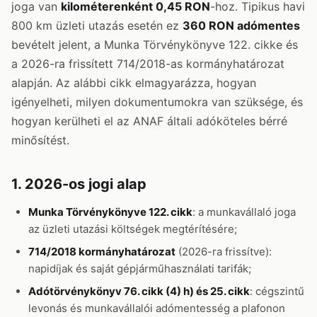
joga van
kilométerenként 0,45 RON
-hoz. Tipikus havi
800 km üzleti utazás esetén ez
360 RON adómentes
bevételt jelent, a Munka Törvénykönyve 122. cikke és
a 2026-ra frissített 714/2018-as kormányhatározat
alapján. Az alábbi cikk elmagyarázza, hogyan
igényelheti, milyen dokumentumokra van szüksége, és
hogyan kerülheti el az ANAF általi adóköteles bérré
minősítést.
1. 2026-os jogi alap
Munka Törvénykönyve 122. cikk
: a munkavállaló joga
az üzleti utazási költségek megtérítésére;
714/2018 kormányhatározat
(2026-ra frissítve):
napidíjak és saját gépjárműhasználati tarifák;
Adótörvénykönyv 76. cikk (4) h) és 25. cikk
: cégszintű
levonás és munkavállalói adómentesség a plafonon