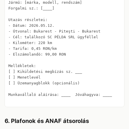
Jármű: [márka, modell, rendszám]

Forgalmi sz.: [____]

Utazás részletei:

- Dátum: 2026.05.12.

- Útvonal: Bukarest - Piteşti - Bukarest

- Cél: találkozó SC PÉLDA SRL ügyféllel

- Kilométer: 220 km

- Tarifa: 0,45 RON/km

- Elszámolandó: 99,00 RON

Mellékletek:

[ ] Kiküldetési megbízás sz. ___

[ ] Menetlevél

[ ] Üzemanyagblokk (opcionális)

Munkavállaló aláírása: ____  Jóváhagyva: ____

6. Plafonok és ANAF átsorolás