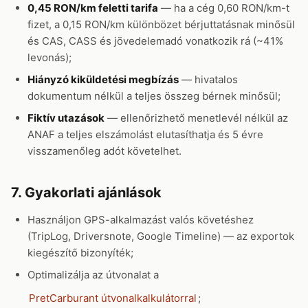
0,45 RON/km feletti tarifa
— ha a cég 0,60 RON/km-t
fizet, a 0,15 RON/km különbözet bérjuttatásnak minősül
és CAS, CASS és jövedelemadó vonatkozik rá (~41%
levonás);
Hiányzó kiküldetési megbízás
— hivatalos
dokumentum nélkül a teljes összeg bérnek minősül;
Fiktív utazások
— ellenőrizhető menetlevél nélkül az
ANAF a teljes elszámolást elutasíthatja és 5 évre
visszamenőleg adót követelhet.
7. Gyakorlati ajánlások
Használjon GPS-alkalmazást valós követéshez
(TripLog, Driversnote, Google Timeline) — az exportok
kiegészítő bizonyíték;
Optimalizálja az útvonalat a
PretCarburant útvonalkalkulátorral
;