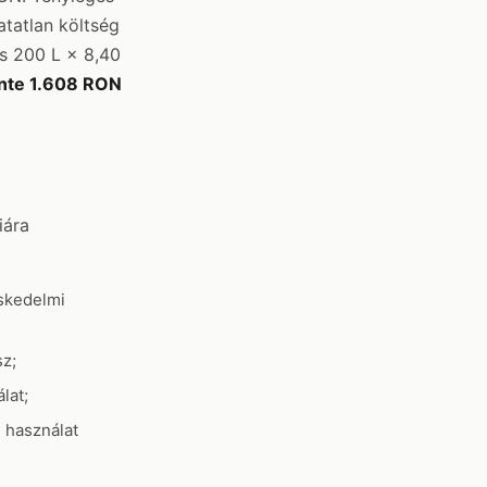
tatlan költség
us 200 L × 8,40
nte 1.608 RON
iára
eskedelmi
sz;
lat;
 használat