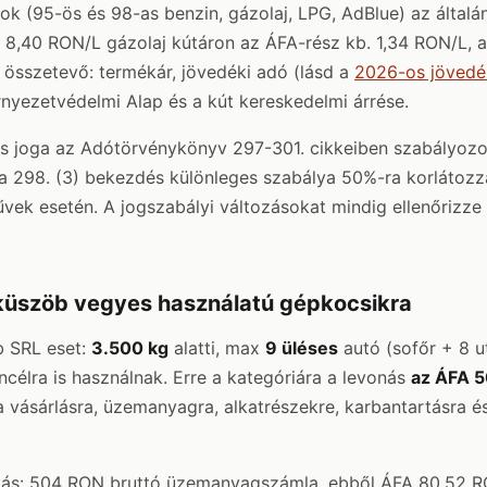
 (95-ös és 98-as benzin, gázolaj, LPG, AdBlue) az általán
 8,40 RON/L gázolaj kútáron az ÁFA-rész kb. 1,34 RON/L, az
i összetevő: termékár, jövedéki adó (lásd a
2026-os jövedé
rnyezetvédelmi Alap és a kút kereskedelmi árrése.
s joga az Adótörvénykönyv 297-301. cikkeiben szabályozo
 298. (3) bekezdés különleges szabálya 50%-ra korlátozz
vek esetén. A jogszabályi változásokat mindig ellenőrizze
küszöb vegyes használatú gépkocsikra
b SRL eset:
3.500 kg
alatti, max
9 üléses
autó (sofőr + 8 u
ncélra is használnak. Erre a kategóriára a levonás
az ÁFA 
 vásárlásra, üzemanyagra, alkatrészekre, karbantartásra és
tás: 504 RON bruttó üzemanyagszámla, ebből ÁFA 80,52 R