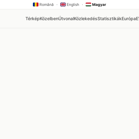
Română
·
English
·
Magyar
Térkép
Közelben
Útvonal
Közlekedés
Statisztikák
Európa