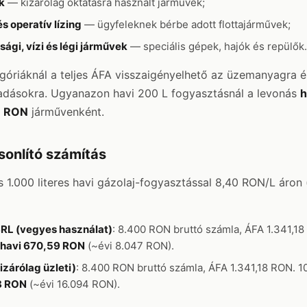
k
— kizárólag oktatásra használt járművek;
s operatív lízing
— ügyfeleknek bérbe adott flottajárművek;
gi, vízi és légi járművek
— speciális gépek, hajók és repülők.
góriáknál a teljes ÁFA visszaigényelhető az üzemanyagra é
adásokra. Ugyanazon havi 200 L fogyasztásnál a levonás
h
6 RON
járművenként.
sonlító számítás
 1.000 literes havi gázolaj-fogyasztással 8,40 RON/L áron 
RL (vegyes használat)
: 8.400 RON bruttó számla, ÁFA 1.341,1
havi 670,59 RON
(~évi 8.047 RON).
izárólag üzleti)
: 8.400 RON bruttó számla, ÁFA 1.341,18 RON. 
18 RON
(~évi 16.094 RON).