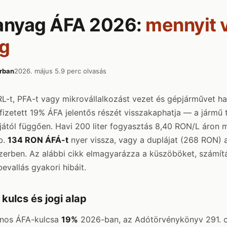
nyag ÁFA 2026:
mennyit 
ég
rban
2026. május 5.
9 perc olvasás
L-t, PFA-t vagy mikrovállalkozást vezet és gépjárművet has
l fizetett 19% ÁFA jelentős részét visszakaphatja — a jármű 
ától függően. Havi 200 liter fogyasztás 8,40 RON/L áron m
b.
134 RON ÁFÁ-t
nyer vissza, vagy a duplájat (268 RON) a
zerben. Az alábbi cikk elmagyarázza a küszöböket, számít
vallás gyakori hibáit.
 kulcs és jogi alap
ános ÁFA-kulcsa
19%
2026-ban, az Adótörvénykönyv 291. ci