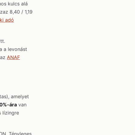
os kulcs alá
az 8,40 / 1,19
ki adó
tt.
a a levonást
 az
ANAF
tas), amelyet
50%-ára
van
 lízingre
ON. Tényleges