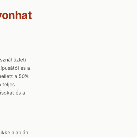
vonhat
znál üzleti
típusától és a
ellett a 50%
 teljes
ásokat és a
kke alapján.