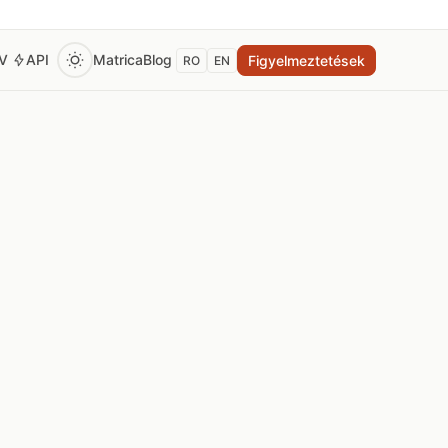
EV
API
Matrica
Blog
Figyelmeztetések
RO
EN