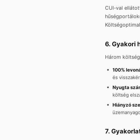
CUI-val elláto
hűségportáloko
Költségoptimal
6. Gyakori
Három költség
100% levoná
és visszakér
Nyugta szám
költség elsz
Hiányzó sze
üzemanyagot,
7. Gyakorla