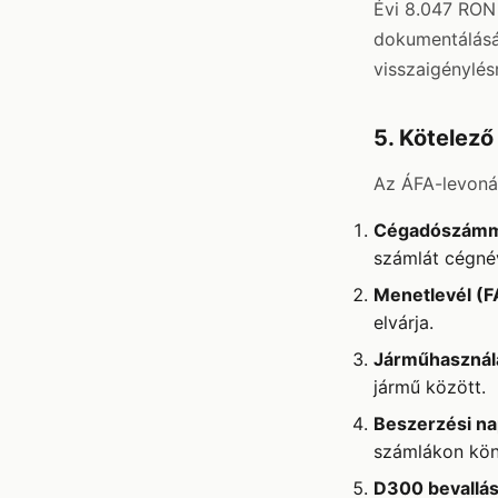
Évi 8.047 RON 
dokumentálásá
visszaigénylés
5. Kötelez
Az ÁFA-levoná
Cégadószámmal
számlát cégnév
Menetlevél (F
elvárja.
Járműhasznál
jármű között.
Beszerzési na
számlákon kön
D300 bevallá