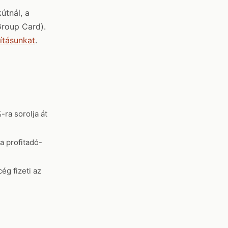
útnál, a
Group Card).
ításunkat
.
ra sorolja át
a profitadó-
ég fizeti az