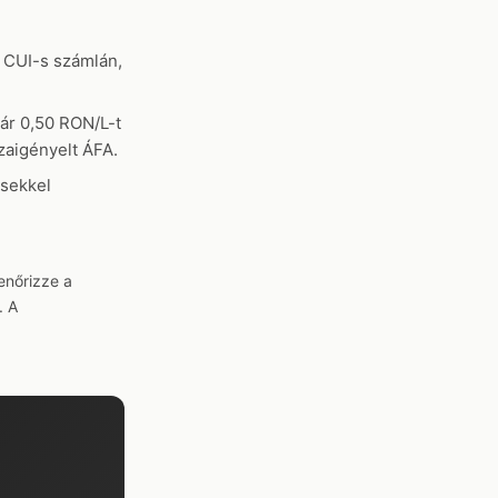
 CUI-s számlán,
ár 0,50 RON/L-t
zaigényelt ÁFA.
ésekkel
enőrizze a
. A