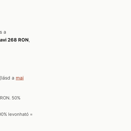
s a
avi 268 RON
,
(lásd a
mai
8 RON. 50%
100% levonható =