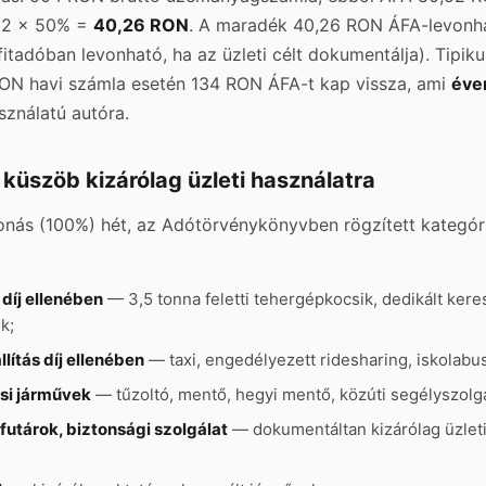
52 × 50% =
40,26 RON
. A maradék 40,26 RON ÁFA-levonha
itadóban levonható, ha az üzleti célt dokumentálja). Tipik
ON havi számla esetén 134 RON ÁFA-t kap vissza, ami
éve
ználatú autóra.
küszöb kizárólag üzleti használatra
onás (100%) hét, az Adótörvénykönyvben rögzített kategór
 díj ellenében
— 3,5 tonna feletti tehergépkocsik, dedikált ker
k;
lítás díj ellenében
— taxi, engedélyezett ridesharing, iskolabu
si járművek
— tűzoltó, mentő, hegyi mentő, közúti segélyszolgá
futárok, biztonsági szolgálat
— dokumentáltan kizárólag üzleti