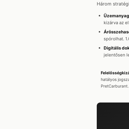
Három stratég
Üzemanyag-
kizárva az e
Árösszehaso
spórolhat. 1
Digitális d
jelentősen l
Felelősségkiz
hatályos jogs
PretCarburant.