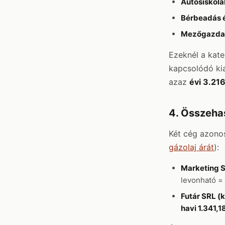
Autósiskolá
Bérbeadás é
Mezőgazdasá
Ezeknél a kate
kapcsolódó ki
azaz
évi 3.21
4. Összeha
Két cég azonos
gázolaj árát
):
Marketing S
levonható =
Futár SRL (k
havi 1.341,