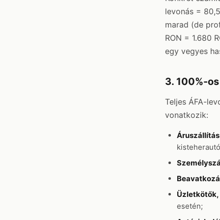
levonás = 80,
marad (de prof
RON = 1.680 R
egy vegyes has
3. 100%-os 
Teljes ÁFA-lev
vonatkozik:
Áruszállítás
kisteherautó
Személyszál
Beavatkozá
Üzletkötők, 
esetén;