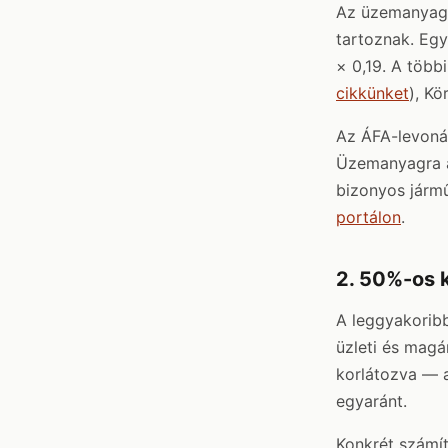
Az üzemanyagok
tartoznak. Egy
× 0,19. A több
cikkünket
), Kö
Az ÁFA-levoná
Üzemanyagra a
bizonyos jármű
portálon
.
2. 50%-os 
A leggyakorib
üzleti és magá
korlátozva — a
egyaránt.
Konkrét számí