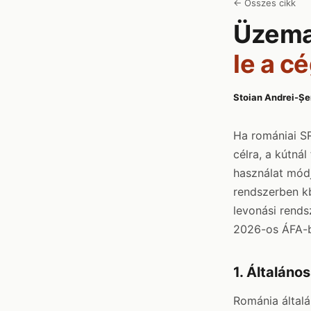
← Összes cikk
Üzema
le a c
Stoian Andrei-Șe
Ha romániai SR
célra, a kútná
használat módj
rendszerben k
levonási rends
2026-os ÁFA-be
1. Általános
Románia által