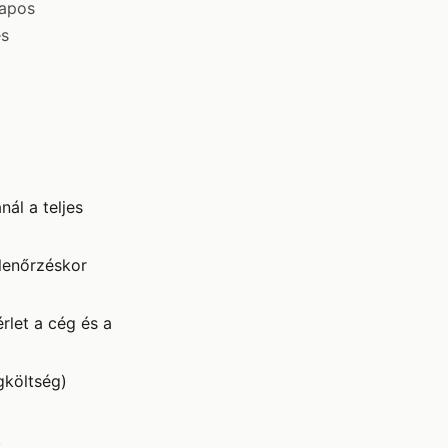
lapos
es
ál a teljes
lenőrzéskor
rlet a cég és a
költség)
.