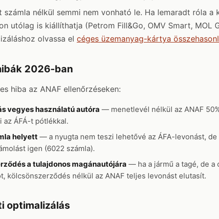
tt számla nélkül semmi nem vonható le. Ha lemaradt róla a k
n utólag is kiállíthatja (Petrom Fill&Go, OMV Smart, MOL 
izáláshoz olvassa el
céges üzemanyag-kártya összehasonl
 hibák 2026-ban
es hiba az ANAF ellenőrzéseken:
s vegyes használatú autóra
— menetlevél nélkül az ANAF 50%-
i az ÁFÁ-t pótlékkal.
la helyett
— a nyugta nem teszi lehetővé az ÁFA-levonást, de 
ámolást igen (6022 számla).
rződés a tulajdonos magánautójára
— ha a jármű a tagé, de a c
 kölcsönszerződés nélkül az ANAF teljes levonást elutasít.
ti optimalizálás