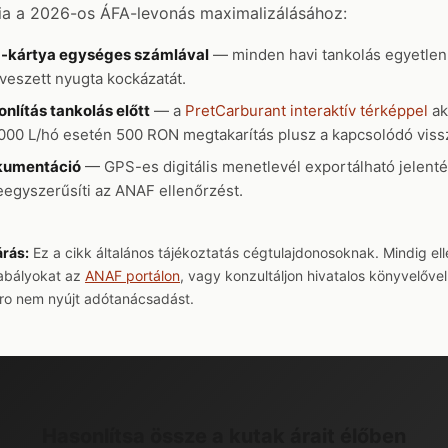
ia a 2026-os ÁFA-levonás maximalizálásához:
kártya egységes számlával
— minden havi tankolás egyetlen
lveszett nyugta kockázatát.
nlítás tankolás előtt
— a
PretCarburant interaktív térképpel
ak
.000 L/hó esetén 500 RON megtakarítás plusz a kapcsolódó viss
okumentáció
— GPS-es digitális menetlevél exportálható jelent
eegyszerűsíti az ANAF ellenőrzést.
árás:
Ez a cikk általános tájékoztatás cégtulajdonosoknak. Mindig ell
zabályokat az
ANAF portálon
, vagy konzultáljon hivatalos könyvelővel
ro nem nyújt adótanácsadást.
Hasonlítsa össze a kutak árait élőben