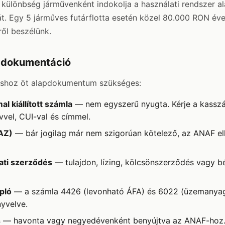
különbség járművenként indokolja a használati rendszer a
t. Egy 5 járműves futárflotta esetén közel 80.000 RON év
ről beszélünk.
ő dokumentáció
shoz öt alapdokumentum szükséges:
 kiállított számla
— nem egyszerű nyugta. Kérje a kasszán
vel, CUI-val és címmel.
AZ)
— bár jogilag már nem szigorúan kötelező, az ANAF el
ati szerződés
— tulajdon, lízing, kölcsönszerződés vagy bé
pló
— a számla 4426 (levonható ÁFA) és 6022 (üzemanyag
yvelve.
s
— havonta vagy negyedévenként benyújtva az ANAF-hoz