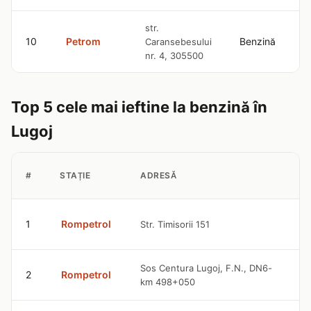
str.
10
Petrom
Benzină
Caransebesului
nr. 4, 305500
Top 5 cele mai ieftine la benzină în
Lugoj
P
#
STAȚIE
ADRESĂ
B
9
1
Rompetrol
Str. Timisorii 151
l
9
Sos Centura Lugoj, F.N., DN6-
2
Rompetrol
km 498+050
l