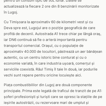
pentru un consum tipic de 50L lunar. Datele se
actualizează la fiecare 2 ore din 8 benzinării monitorizate
în Lugoj.
Cu Timișoara la aproximativ 60 de kilometri vest și cu
Deva spre est, Lugojul are o poziție geografică de care
profită de decenii. Autostrada A1 trece chiar pe lângă oraș,
iar DN6 continuă să fie o arteră importantă pentru
transportul comercial. Orașul, cu o populație de
aproximativ 40.000 de locuitori, păstrează un aer bănățean
autentic, cu un centru istoric bine conturat și cu o
economie variată, în care industria ușoară, comerțul și
serviciile coexistă. Râul Timiș îl taie în două, iar podurile
vechi sunt repere pentru oricine locuiește aici.
Piața combustibililor din Lugoj are două componente
principale. Prima este legată de traficul de tranzit de pe A1:
șoferi profesioniști și turiști care se opresc la stațiile de pe
ieșirile autostrăzii, cu rezervoare mari de umplut și