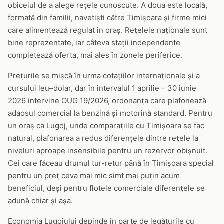
obiceiul de a alege rețele cunoscute. A doua este locală,
formată din familii, navetiști către Timișoara și firme mici
care alimentează regulat în oraș. Rețelele naționale sunt
bine reprezentate, iar câteva stații independente
completează oferta, mai ales în zonele periferice.
Prețurile se mișcă în urma cotațiilor internaționale și a
cursului leu–dolar, dar în intervalul 1 aprilie – 30 iunie
2026 intervine OUG 19/2026, ordonanța care plafonează
adaosul comercial la benzină și motorină standard. Pentru
un oraș ca Lugoj, unde comparațiile cu Timișoara se fac
natural, plafonarea a redus diferențele dintre rețele la
niveluri aproape insensibile pentru un rezervor obișnuit.
Cei care făceau drumul tur-retur până în Timișoara special
pentru un preț ceva mai mic simt mai puțin acum
beneficiul, deși pentru flotele comerciale diferențele se
adună chiar și așa.
Economia Lugojului depinde în parte de legăturile cu