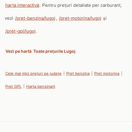
harta interactivă
. Pentru prețuri detaliate per carburant,
vezi
/pret-benzina/lugoj
,
/pret-motorina/lugoj
și
/pret-gpl/lugoj
.
Vezi pe hartă
Toate prețurile Lugoj
Cele mai mici prețuri pe județe
|
Pret benzina
|
Pret motorina
|
Pret GPL
|
Harta benzinarii