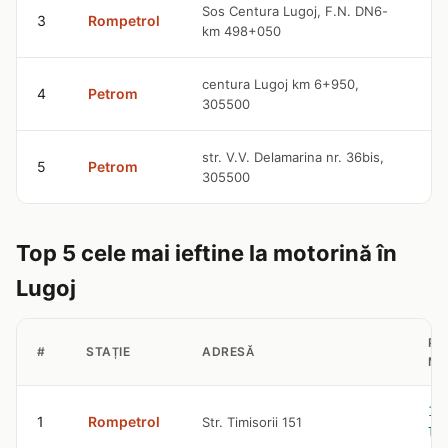
9
Sos Centura Lugoj, F.N. DN6-
3
Rompetrol
km 498+050
l
9
centura Lugoj km 6+950,
4
Petrom
305500
l
9
str. V.V. Delamarina nr. 36bis,
5
Petrom
305500
l
Top 5 cele mai ieftine la motorină în
Lugoj
PR
#
STAȚIE
ADRESĂ
MO
10
1
Rompetrol
Str. Timisorii 151
le