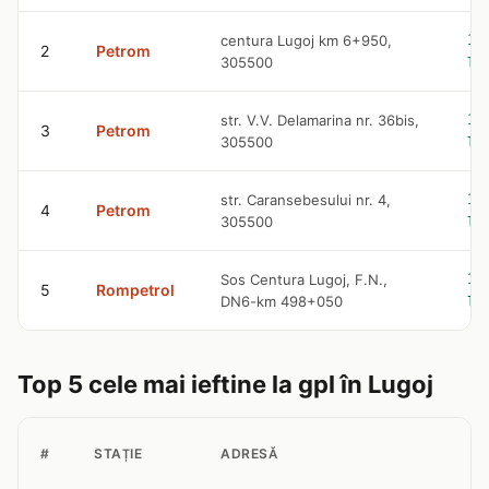
10
centura Lugoj km 6+950,
2
Petrom
305500
le
10
str. V.V. Delamarina nr. 36bis,
3
Petrom
305500
le
10
str. Caransebesului nr. 4,
4
Petrom
305500
le
10
Sos Centura Lugoj, F.N.,
5
Rompetrol
DN6-km 498+050
le
Top 5 cele mai ieftine la gpl în Lugoj
#
STAȚIE
ADRESĂ