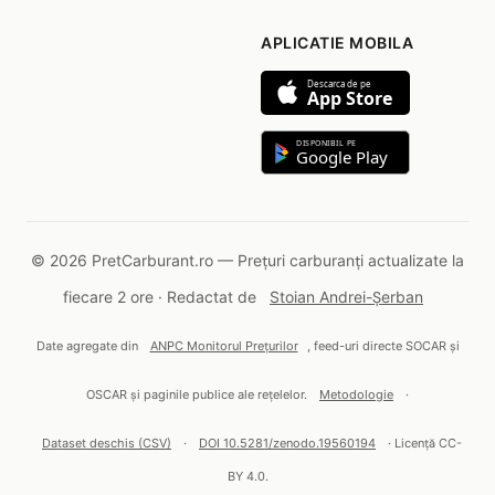
APLICATIE MOBILA
Descarca de pe
App Store
DISPONIBIL PE
Google Play
© 2026 PretCarburant.ro — Prețuri carburanți actualizate la
fiecare 2 ore · Redactat de
Stoian Andrei-Șerban
Date agregate din
ANPC Monitorul Prețurilor
, feed-uri directe SOCAR și
OSCAR și paginile publice ale rețelelor.
Metodologie
·
Dataset deschis (CSV)
·
DOI 10.5281/zenodo.19560194
· Licență CC-
BY 4.0.