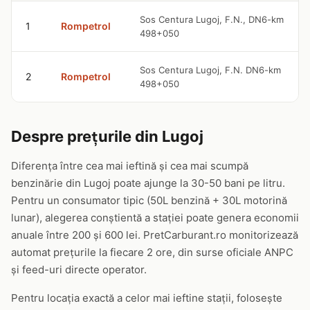
Sos Centura Lugoj, F.N., DN6-km
1
Rompetrol
498+050
Sos Centura Lugoj, F.N. DN6-km
2
Rompetrol
498+050
Despre prețurile din Lugoj
Diferența între cea mai ieftină și cea mai scumpă
benzinărie din Lugoj poate ajunge la 30-50 bani pe litru.
Pentru un consumator tipic (50L benzină + 30L motorină
lunar), alegerea conștientă a stației poate genera economii
anuale între 200 și 600 lei. PretCarburant.ro monitorizează
automat prețurile la fiecare 2 ore, din surse oficiale ANPC
și feed-uri directe operator.
Pentru locația exactă a celor mai ieftine stații, folosește