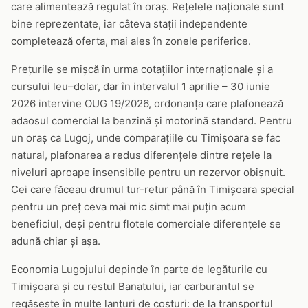
care alimentează regulat în oraș. Rețelele naționale sunt
bine reprezentate, iar câteva stații independente
completează oferta, mai ales în zonele periferice.
Prețurile se mișcă în urma cotațiilor internaționale și a
cursului leu–dolar, dar în intervalul 1 aprilie – 30 iunie
2026 intervine OUG 19/2026, ordonanța care plafonează
adaosul comercial la benzină și motorină standard. Pentru
un oraș ca Lugoj, unde comparațiile cu Timișoara se fac
natural, plafonarea a redus diferențele dintre rețele la
niveluri aproape insensibile pentru un rezervor obișnuit.
Cei care făceau drumul tur-retur până în Timișoara special
pentru un preț ceva mai mic simt mai puțin acum
beneficiul, deși pentru flotele comerciale diferențele se
adună chiar și așa.
Economia Lugojului depinde în parte de legăturile cu
Timișoara și cu restul Banatului, iar carburantul se
regăsește în multe lanțuri de costuri: de la transportul