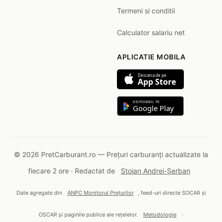
Termeni si conditii
Calculator salariu net
APLICATIE MOBILA
Descarca de pe
App Store
DISPONIBIL PE
Google Play
© 2026 PretCarburant.ro — Prețuri carburanți actualizate la
fiecare 2 ore · Redactat de
Stoian Andrei-Șerban
Date agregate din
ANPC Monitorul Prețurilor
, feed-uri directe SOCAR și
OSCAR și paginile publice ale rețelelor.
Metodologie
·