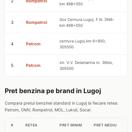
2
Rompetrol
km 498+050
l
9
Sos Centura Lugoj, F.N. DN6-
3
Rompetrol
km 498+050
l
9
centura Lugoj km 6+950,
4
Petrom
305500
l
9
str. V.V. Delamarina nr. 36bis,
5
Petrom
305500
l
Pret benzina pe brand in Lugoj
Compara pretul benzinei standard in Lugoj la fiecare retea:
Petrom, OMV, Rompetrol, MOL, Lukoil, Socar.
#
RETEA
PRET MINIM
PRET MEDIU
S