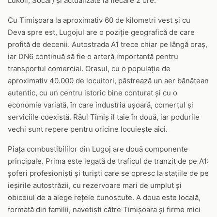
Lukoil, Socar) și actualizate la fiecare 2 ore.
Cu Timișoara la aproximativ 60 de kilometri vest și cu
Deva spre est, Lugojul are o poziție geografică de care
profită de decenii. Autostrada A1 trece chiar pe lângă oraș,
iar DN6 continuă să fie o arteră importantă pentru
transportul comercial. Orașul, cu o populație de
aproximativ 40.000 de locuitori, păstrează un aer bănățean
autentic, cu un centru istoric bine conturat și cu o
economie variată, în care industria ușoară, comerțul și
serviciile coexistă. Râul Timiș îl taie în două, iar podurile
vechi sunt repere pentru oricine locuiește aici.
Piața combustibililor din Lugoj are două componente
principale. Prima este legată de traficul de tranzit de pe A1:
șoferi profesioniști și turiști care se opresc la stațiile de pe
ieșirile autostrăzii, cu rezervoare mari de umplut și
obiceiul de a alege rețele cunoscute. A doua este locală,
formată din familii, navetiști către Timișoara și firme mici