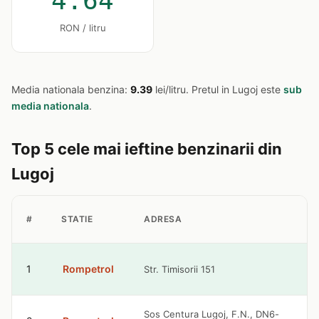
4.64
RON / litru
Media nationala benzina:
9.39
lei/litru. Pretul in Lugoj este
sub
media nationala
.
Top 5 cele mai ieftine benzinarii din
Lugoj
P
#
STATIE
ADRESA
B
9
1
Rompetrol
Str. Timisorii 151
l
9
Sos Centura Lugoj, F.N., DN6-