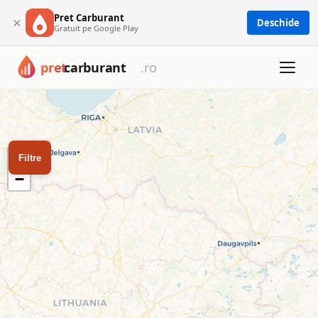
Pret Carburant
×
Deschide
Gratuit pe Google Play
Harta cu toate cele 1673 benzinării din România: Petrom, OM
Harta benzinăriilor din Româ
Filtrează după tip de carburant sau rețea pentru a găsi cea 
+
Filtre
−