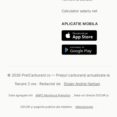
Calculator salariu net
APLICATIE MOBILA
Descarca de pe
App Store
DISPONIBIL PE
Google Play
© 2026 PretCarburant.ro — Prețuri carburanți actualizate la
fiecare 2 ore · Redactat de
Stoian Andrei-Șerban
Date agregate din
ANPC Monitorul Prețurilor
, feed-uri directe SOCAR și
OSCAR și paginile publice ale rețelelor.
Metodologie
·