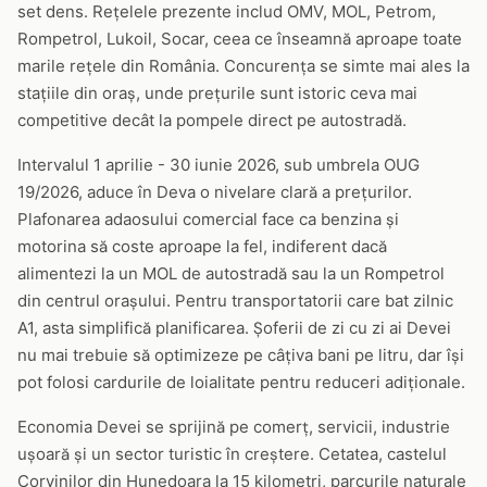
set dens. Rețelele prezente includ OMV, MOL, Petrom,
Rompetrol, Lukoil, Socar, ceea ce înseamnă aproape toate
marile rețele din România. Concurența se simte mai ales la
stațiile din oraș, unde prețurile sunt istoric ceva mai
competitive decât la pompele direct pe autostradă.
Intervalul 1 aprilie - 30 iunie 2026, sub umbrela OUG
19/2026, aduce în Deva o nivelare clară a prețurilor.
Plafonarea adaosului comercial face ca benzina și
motorina să coste aproape la fel, indiferent dacă
alimentezi la un MOL de autostradă sau la un Rompetrol
din centrul orașului. Pentru transportatorii care bat zilnic
A1, asta simplifică planificarea. Șoferii de zi cu zi ai Devei
nu mai trebuie să optimizeze pe câțiva bani pe litru, dar își
pot folosi cardurile de loialitate pentru reduceri adiționale.
Economia Devei se sprijină pe comerț, servicii, industrie
ușoară și un sector turistic în creștere. Cetatea, castelul
Corvinilor din Hunedoara la 15 kilometri, parcurile naturale