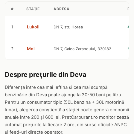
#
STAȚIE
ADRESĂ
PR
1
Lukoil
DN 7, str. Horea
4.
2
Mol
DN 7, Calea Zarandului, 330182
4.
Despre prețurile din Deva
Diferența între cea mai ieftină și cea mai scumpă
benzinărie din Deva poate ajunge la 30-50 bani pe litru.
Pentru un consumator tipic (50L benzină + 30L motorină
lunar), alegerea conștientă a stației poate genera economii
anuale între 200 și 600 lei. PretCarburant.ro monitorizează
automat prețurile la fiecare 2 ore, din surse oficiale ANPC
și feed-uri directe operator.