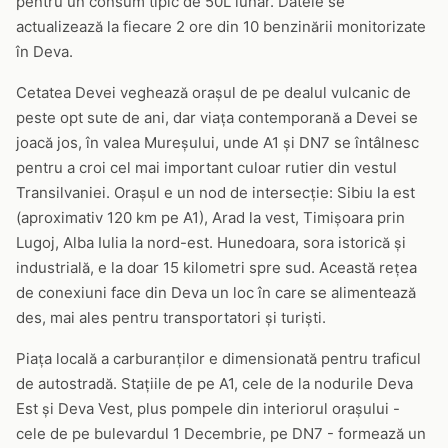
pentru un consum tipic de 50L lunar. Datele se
actualizează la fiecare 2 ore din 10 benzinării monitorizate
în Deva.
Cetatea Devei veghează orașul de pe dealul vulcanic de
peste opt sute de ani, dar viața contemporană a Devei se
joacă jos, în valea Mureșului, unde A1 și DN7 se întâlnesc
pentru a croi cel mai important culoar rutier din vestul
Transilvaniei. Orașul e un nod de intersecție: Sibiu la est
(aproximativ 120 km pe A1), Arad la vest, Timișoara prin
Lugoj, Alba Iulia la nord-est. Hunedoara, sora istorică și
industrială, e la doar 15 kilometri spre sud. Această rețea
de conexiuni face din Deva un loc în care se alimentează
des, mai ales pentru transportatori și turiști.
Piața locală a carburanților e dimensionată pentru traficul
de autostradă. Stațiile de pe A1, cele de la nodurile Deva
Est și Deva Vest, plus pompele din interiorul orașului -
cele de pe bulevardul 1 Decembrie, pe DN7 - formează un