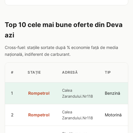
Top 10 cele mai bune oferte din Deva
azi
Cross-fuel: stațiile sortate după % economie față de media
națională, indiferent de carburant.
#
STAȚIE
ADRESĂ
TIP
Calea
1
Rompetrol
Benzină
Zarandului.Nr118
Calea
2
Rompetrol
Motorină
Zarandului.Nr118