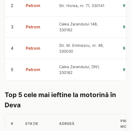
2
Petrom
Str. Horea, nr. 71, 330141
9.3
Calea Zarandului 148,
3
Petrom
9.3
330182
Str. M. Eminescu, nr. 48,
4
Petrom
9.3
330030
Calea Zarandului, DN1,
5
Petrom
9.3
330182
Top 5 cele mai ieftine la motorină în
Deva
PREȚ
#
STAȚIE
ADRESĂ
MOTO