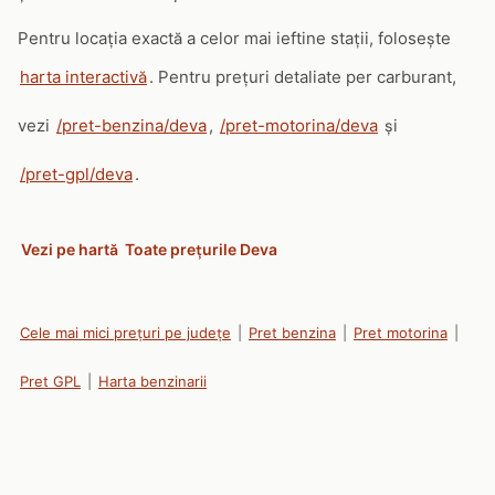
Pentru locația exactă a celor mai ieftine stații, folosește
harta interactivă
. Pentru prețuri detaliate per carburant,
vezi
/pret-benzina/deva
,
/pret-motorina/deva
și
/pret-gpl/deva
.
Vezi pe hartă
Toate prețurile Deva
Cele mai mici prețuri pe județe
|
Pret benzina
|
Pret motorina
|
Pret GPL
|
Harta benzinarii