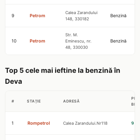
Calea Zarandului
9
Petrom
Benzină
148, 330182
Str. M.
10
Petrom
Benzină
Eminescu, nr.
48, 330030
Top 5 cele mai ieftine la benzină în
Deva
PRE
#
STAȚIE
ADRESĂ
BEN
1
Rompetrol
Calea Zarandului.Nr118
9.2