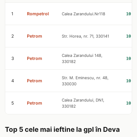
1
Rompetrol
Calea Zarandului.Nr118
10.4
2
Petrom
Str. Horea, nr. 71, 330141
10.4
Calea Zarandului 148,
3
Petrom
10.4
330182
Str. M. Eminescu, nr. 48,
4
Petrom
10.4
330030
Calea Zarandului, DN1,
5
Petrom
10.4
330182
Top 5 cele mai ieftine la gpl în Deva