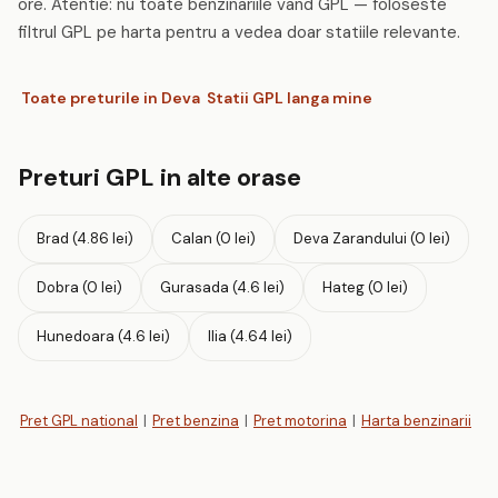
ore. Atentie: nu toate benzinariile vand GPL — foloseste
filtrul GPL pe harta pentru a vedea doar statiile relevante.
Toate preturile in Deva
Statii GPL langa mine
Preturi GPL in alte orase
Brad (4.86 lei)
Calan (0 lei)
Deva Zarandului (0 lei)
Dobra (0 lei)
Gurasada (4.6 lei)
Hateg (0 lei)
Hunedoara (4.6 lei)
Ilia (4.64 lei)
Pret GPL national
|
Pret benzina
|
Pret motorina
|
Harta benzinarii