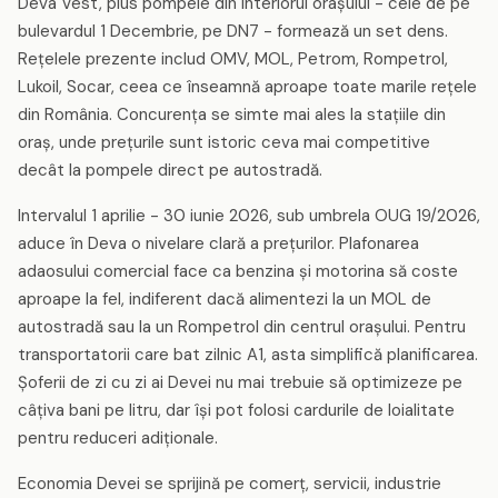
Deva Vest, plus pompele din interiorul orașului - cele de pe
bulevardul 1 Decembrie, pe DN7 - formează un set dens.
Rețelele prezente includ OMV, MOL, Petrom, Rompetrol,
Lukoil, Socar, ceea ce înseamnă aproape toate marile rețele
din România. Concurența se simte mai ales la stațiile din
oraș, unde prețurile sunt istoric ceva mai competitive
decât la pompele direct pe autostradă.
Intervalul 1 aprilie - 30 iunie 2026, sub umbrela OUG 19/2026,
aduce în Deva o nivelare clară a prețurilor. Plafonarea
adaosului comercial face ca benzina și motorina să coste
aproape la fel, indiferent dacă alimentezi la un MOL de
autostradă sau la un Rompetrol din centrul orașului. Pentru
transportatorii care bat zilnic A1, asta simplifică planificarea.
Șoferii de zi cu zi ai Devei nu mai trebuie să optimizeze pe
câțiva bani pe litru, dar își pot folosi cardurile de loialitate
pentru reduceri adiționale.
Economia Devei se sprijină pe comerț, servicii, industrie