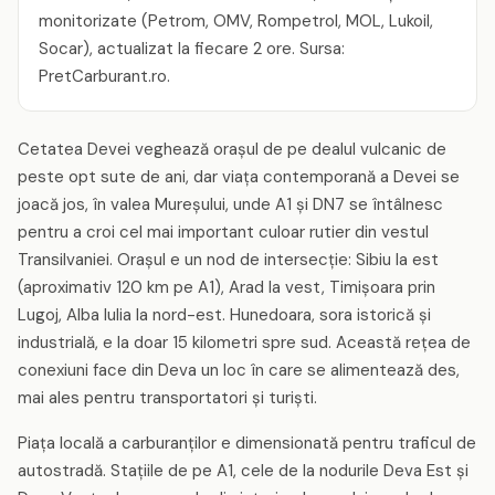
monitorizate (Petrom, OMV, Rompetrol, MOL, Lukoil,
Socar), actualizat la fiecare 2 ore. Sursa:
PretCarburant.ro.
Cetatea Devei veghează orașul de pe dealul vulcanic de
peste opt sute de ani, dar viața contemporană a Devei se
joacă jos, în valea Mureșului, unde A1 și DN7 se întâlnesc
pentru a croi cel mai important culoar rutier din vestul
Transilvaniei. Orașul e un nod de intersecție: Sibiu la est
(aproximativ 120 km pe A1), Arad la vest, Timișoara prin
Lugoj, Alba Iulia la nord-est. Hunedoara, sora istorică și
industrială, e la doar 15 kilometri spre sud. Această rețea de
conexiuni face din Deva un loc în care se alimentează des,
mai ales pentru transportatori și turiști.
Piața locală a carburanților e dimensionată pentru traficul de
autostradă. Stațiile de pe A1, cele de la nodurile Deva Est și