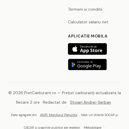
Termeni si conditii
Calculator salariu net
APLICATIE MOBILA
Descarca de pe
App Store
DISPONIBIL PE
Google Play
© 2026 PretCarburant.ro — Prețuri carburanți actualizate la
fiecare 2 ore · Redactat de
Stoian Andrei-Șerban
Date agregate din
ANPC Monitorul Prețurilor
, feed-uri directe SOCAR și
OSCAR și paginile publice ale rețelelor.
Metodologie
·