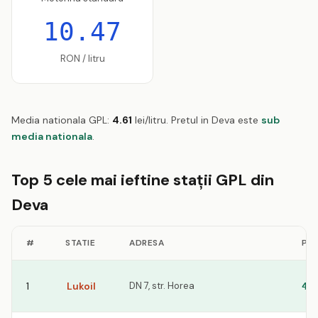
10.47
RON / litru
Media nationala GPL:
4.61
lei/litru. Pretul in Deva este
sub
media nationala
.
Top 5 cele mai ieftine stații GPL din
Deva
#
STATIE
ADRESA
PRE
1
Lukoil
DN 7, str. Horea
4.