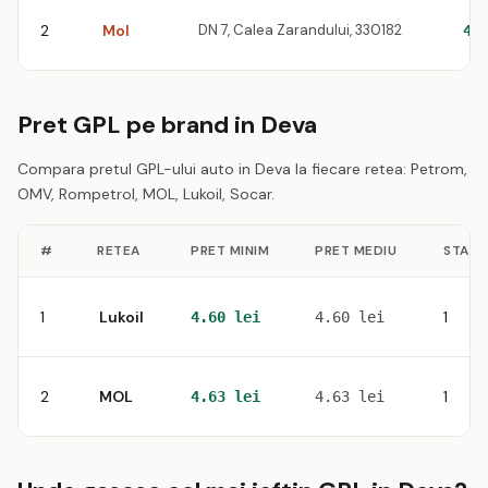
2
Mol
DN 7, Calea Zarandului, 330182
4.
Pret GPL pe brand in Deva
Compara pretul GPL-ului auto in Deva la fiecare retea: Petrom,
OMV, Rompetrol, MOL, Lukoil, Socar.
#
RETEA
PRET MINIM
PRET MEDIU
STATII
1
Lukoil
1
4.60 lei
4.60 lei
2
MOL
1
4.63 lei
4.63 lei