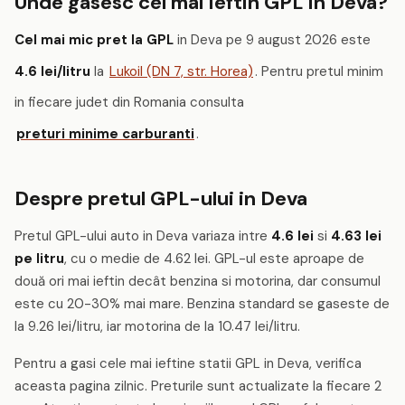
Unde gasesc cel mai ieftin GPL in Deva?
Cel mai mic pret la GPL
in Deva pe 9 august 2026 este
4.6 lei/litru
la
Lukoil (DN 7, str. Horea)
. Pentru pretul minim
in fiecare judet din Romania consulta
preturi minime carburanti
.
Despre pretul GPL-ului in Deva
Pretul GPL-ului auto in Deva variaza intre
4.6 lei
si
4.63 lei
pe litru
, cu o medie de 4.62 lei. GPL-ul este aproape de
două ori mai ieftin decât benzina si motorina, dar consumul
este cu 20-30% mai mare. Benzina standard se gaseste de
la 9.26 lei/litru, iar motorina de la 10.47 lei/litru.
Pentru a gasi cele mai ieftine statii GPL in Deva, verifica
aceasta pagina zilnic. Preturile sunt actualizate la fiecare 2