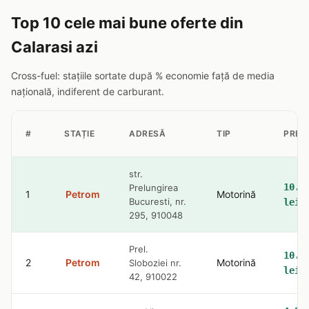
Top 10 cele mai bune oferte din
Calarasi azi
Cross-fuel: stațiile sortate după % economie față de media
națională, indiferent de carburant.
#
STAȚIE
ADRESĂ
TIP
PREȚ
str.
10.4
Prelungirea
1
Petrom
Motorină
Bucuresti, nr.
lei
295, 910048
Prel.
10.4
2
Petrom
Motorină
Sloboziei nr.
lei
42, 910022