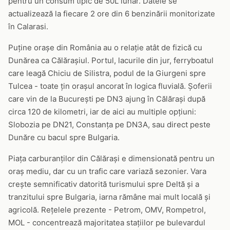
pentru un consum tipic de 50L lunar. Datele se
actualizează la fiecare 2 ore din 6 benzinării monitorizate
în Calarasi.
Puține orașe din România au o relație atât de fizică cu
Dunărea ca Călărașiul. Portul, lacurile din jur, ferryboatul
care leagă Chiciu de Silistra, podul de la Giurgeni spre
Tulcea - toate țin orașul ancorat în logica fluvială. Șoferii
care vin de la București pe DN3 ajung în Călărași după
circa 120 de kilometri, iar de aici au multiple opțiuni:
Slobozia pe DN21, Constanța pe DN3A, sau direct peste
Dunăre cu bacul spre Bulgaria.
Piața carburanților din Călărași e dimensionată pentru un
oraș mediu, dar cu un trafic care variază sezonier. Vara
crește semnificativ datorită turismului spre Deltă și a
tranzitului spre Bulgaria, iarna rămâne mai mult locală și
agricolă. Rețelele prezente - Petrom, OMV, Rompetrol,
MOL - concentrează majoritatea stațiilor pe bulevardul