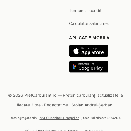
Termeni si conditii
Calculator salariu net
APLICATIE MOBILA
Descarca de pe
App Store
DISPONIBIL PE
Google Play
© 2026 PretCarburant.ro — Prețuri carburanți actualizate la
fiecare 2 ore · Redactat de
Stoian Andrei-Șerban
Date agregate din
ANPC Monitorul Prețurilor
, feed-uri directe SOCAR și
OSCAR și paginile publice ale rețelelor.
Metodologie
·