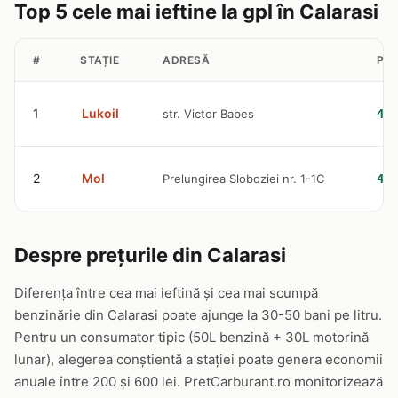
Top 5 cele mai ieftine la gpl în Calarasi
#
STAȚIE
ADRESĂ
PRE
1
Lukoil
str. Victor Babes
4.5
2
Mol
Prelungirea Sloboziei nr. 1-1C
4.6
Despre prețurile din Calarasi
Diferența între cea mai ieftină și cea mai scumpă
benzinărie din Calarasi poate ajunge la 30-50 bani pe litru.
Pentru un consumator tipic (50L benzină + 30L motorină
lunar), alegerea conștientă a stației poate genera economii
anuale între 200 și 600 lei. PretCarburant.ro monitorizează