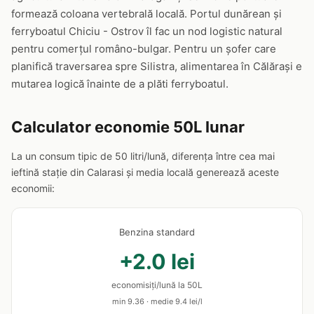
formează coloana vertebrală locală. Portul dunărean și
ferryboatul Chiciu - Ostrov îl fac un nod logistic natural
pentru comerțul româno-bulgar. Pentru un șofer care
planifică traversarea spre Silistra, alimentarea în Călărași e
mutarea logică înainte de a plăti ferryboatul.
Calculator economie 50L lunar
La un consum tipic de 50 litri/lună, diferența între cea mai
ieftină stație din Calarasi și media locală generează aceste
economii:
Benzina standard
+2.0 lei
economisiți/lună la 50L
min 9.36 · medie 9.4 lei/l