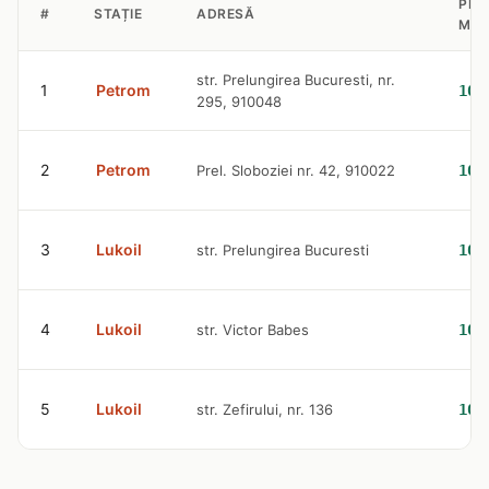
PRE
#
STAȚIE
ADRESĂ
MOT
str. Prelungirea Bucuresti, nr.
1
Petrom
10.
295, 910048
2
Petrom
Prel. Sloboziei nr. 42, 910022
10.
3
Lukoil
str. Prelungirea Bucuresti
10.
4
Lukoil
str. Victor Babes
10.
5
Lukoil
str. Zefirului, nr. 136
10.