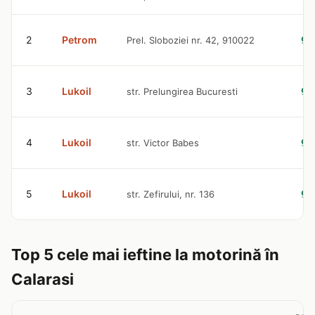
2
Petrom
Prel. Sloboziei nr. 42, 910022
9.
3
Lukoil
str. Prelungirea Bucuresti
9.
4
Lukoil
str. Victor Babes
9.
5
Lukoil
str. Zefirului, nr. 136
9.
Top 5 cele mai ieftine la motorină în
Calarasi