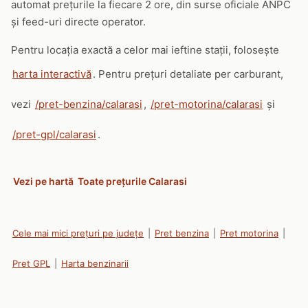
automat prețurile la fiecare 2 ore, din surse oficiale ANPC
și feed-uri directe operator.
Pentru locația exactă a celor mai ieftine stații, folosește
harta interactivă
. Pentru prețuri detaliate per carburant,
vezi
/pret-benzina/calarasi
,
/pret-motorina/calarasi
și
/pret-gpl/calarasi
.
Vezi pe hartă
Toate prețurile Calarasi
Cele mai mici prețuri pe județe
|
Pret benzina
|
Pret motorina
|
Pret GPL
|
Harta benzinarii