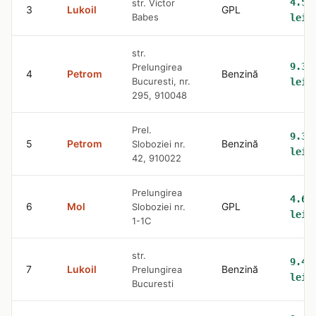
4.58
str. Victor
3
Lukoil
GPL
Babes
lei
str.
9.36
Prelungirea
4
Petrom
Benzină
Bucuresti, nr.
lei
295, 910048
Prel.
9.36
5
Petrom
Benzină
Sloboziei nr.
lei
42, 910022
Prelungirea
4.6
6
Mol
GPL
Sloboziei nr.
lei
1-1C
str.
9.42
7
Lukoil
Benzină
Prelungirea
lei
Bucuresti