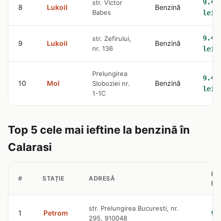
9.42
str. Victor
8
Lukoil
Benzină
Babes
lei
9.42
str. Zefirului,
9
Lukoil
Benzină
nr. 136
lei
Prelungirea
9.42
10
Mol
Benzină
Sloboziei nr.
lei
1-1C
Top 5 cele mai ieftine la benzină în
Calarasi
PR
#
STAȚIE
ADRESĂ
BE
str. Prelungirea Bucuresti, nr.
1
Petrom
9.
295, 910048