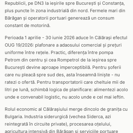
Republicii, pe DN3 la ieșirile spre București și Constanța,
plus puncte în zona industrială din nord. Fermele mari din
Bărăgan și operatorii portuari generează un consum
constant de motorină.
Perioada 1 aprilie - 30 iunie 2026 aduce în Călărași efectul
OUG 19/2026: plafonare a adaosului comercial și prețuri
uniforme între rețele. Practic, diferența între pompa
Petrom din centru și cea Rompetrol de la ieșirea spre
București devine aproape imperceptibilă. Pentru șoferii
care nu pleacă spre sud des, asta înseamnă liniște - nu
ratezi o ofertă. Pentru transportatorii care cheltuie mii de
litri pe lună, schimbă logica de planificare: alimentezi acolo
unde e convenabil logistic, nu acolo unde e cel mai ieftin.
Rolul economic al Călărașiului merge dincolo de granița cu
Bulgaria. Industria siderurgică (vechea Siderca, azi
reintegrată în circuite private), procesarea oțelului,
agricultura intensivă din Bărăgan și serviciile portuare