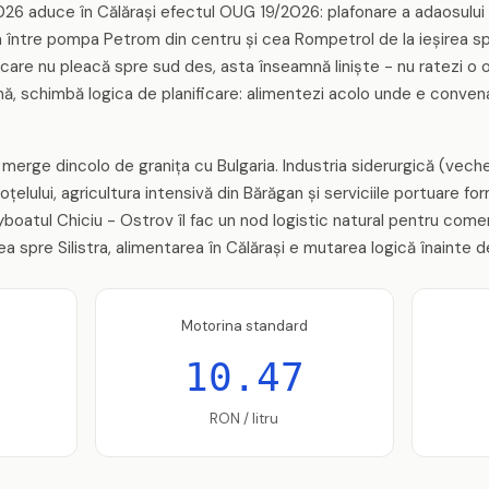
 2026 aduce în Călărași efectul OUG 19/2026: plafonare a adaosului 
nța între pompa Petrom din centru și cea Rompetrol de la ieșirea 
 care nu pleacă spre sud des, asta înseamnă liniște - nu ratezi o o
lună, schimbă logica de planificare: alimentezi acolo unde e convena
 merge dincolo de granița cu Bulgaria. Industria siderurgică (veche
oțelului, agricultura intensivă din Bărăgan și serviciile portuare 
ryboatul Chiciu - Ostrov îl fac un nod logistic natural pentru com
ea spre Silistra, alimentarea în Călărași e mutarea logică înainte de
Motorina standard
10.47
RON / litru