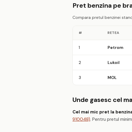
Pret benzina pe bra
Compara pretul benzinei standa
#
RETEA
1
Petrom
2
Lukoil
3
MOL
Unde gasesc cel mai
Cel mai mic pret la benzin
910048)
. Pentru pretul mini