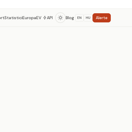
Alerte
ort
Statistici
Europa
EV
API
Blog
EN
HU