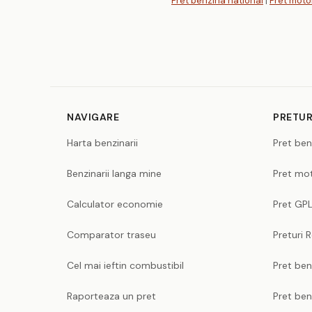
Pret benzina national
|
Pret moto
NAVIGARE
PRETUR
Harta benzinarii
Pret ben
Benzinarii langa mine
Pret mot
Calculator economie
Pret GPL
Comparator traseu
Preturi 
Cel mai ieftin combustibil
Pret ben
Raporteaza un pret
Pret be