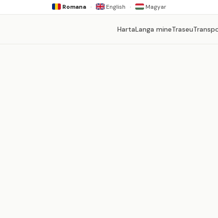
Romana
·
English
·
Magyar
Harta
Langa mine
Traseu
Transp