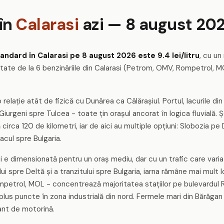
 în
Calarasi
azi — 8 august 20
andard în Calarasi pe 8 august 2026 este 9.4 lei/litru
, cu un
tate de la 6 benzinăriile din Calarasi (Petrom, OMV, Rompetrol, MO
elație atât de fizică cu Dunărea ca Călărașiul. Portul, lacurile din
 Giurgeni spre Tulcea - toate țin orașul ancorat în logica fluvială. Ș
circa 120 de kilometri, iar de aici au multiple opțiuni: Slobozia 
cul spre Bulgaria.
ași e dimensionată pentru un oraș mediu, dar cu un trafic care vari
i spre Deltă și a tranzitului spre Bulgaria, iarna rămâne mai mult l
trol, MOL - concentrează majoritatea stațiilor pe bulevardul Repu
lus puncte în zona industrială din nord. Fermele mari din Bărăgan 
nt de motorină.