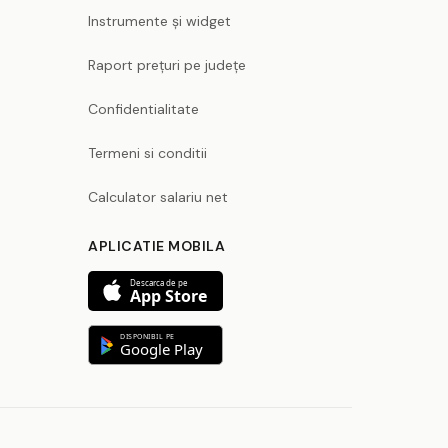
Instrumente și widget
Raport prețuri pe județe
Confidentialitate
Termeni si conditii
Calculator salariu net
APLICATIE MOBILA
Descarca de pe
App Store
DISPONIBIL PE
Google Play