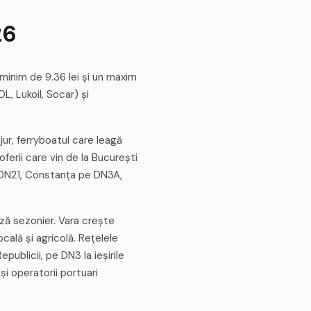
26
 minim de 9.36 lei și un maxim
L, Lukoil, Socar) și
 jur, ferryboatul care leagă
oferii care vin de la București
pe DN21, Constanța pe DN3A,
ază sezonier. Vara crește
ocală și agricolă. Rețelele
blicii, pe DN3 la ieșirile
și operatorii portuari