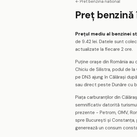
← Pret benzina national
Preț benzină
Prețul mediu al benzinei st
de 9.42 lei. Datele sunt colec
actualizate la fiecare 2 ore.
Puține orașe din România au o r
Chiciu de Silistra, podul de la
pe DN3 ajung în Călărași după 
sau direct peste Dunăre cu ba
Piața carburanților din Călăr
semnificativ datorită turismulu
prezente - Petrom, OMV, Rompe
spre București și Constanța, p
generează un consum consta