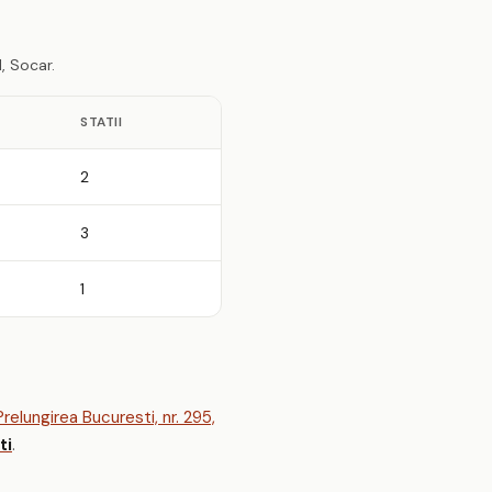
, Socar.
STATII
2
3
1
relungirea Bucuresti, nr. 295,
ti
.