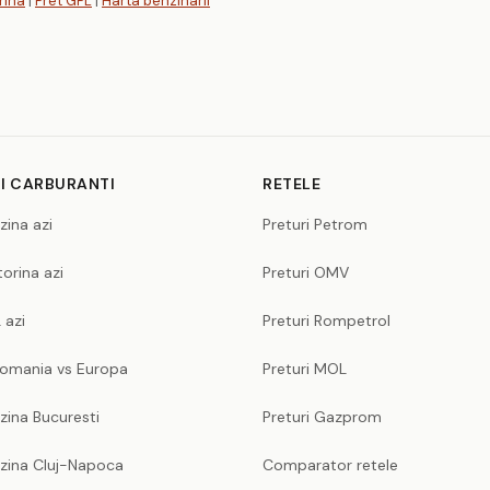
rina
|
Pret GPL
|
Harta benzinarii
I CARBURANTI
RETELE
zina azi
Preturi Petrom
orina azi
Preturi OMV
 azi
Preturi Rompetrol
Romania vs Europa
Preturi MOL
zina Bucuresti
Preturi Gazprom
nzina Cluj-Napoca
Comparator retele