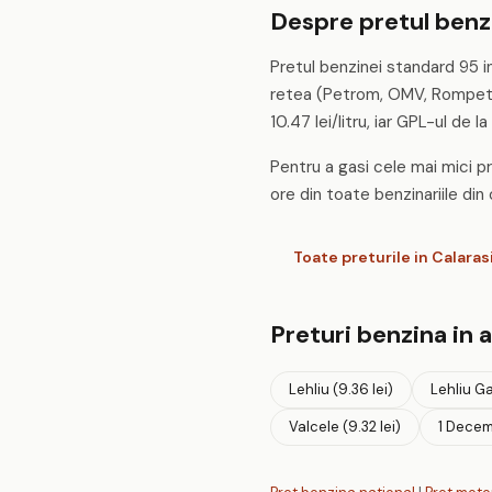
Despre pretul benzi
Pretul benzinei standard 95 in
retea (Petrom, OMV, Rompetrol
10.47 lei/litru, iar GPL-ul de la 
Pentru a gasi cele mai mici pre
ore din toate benzinariile din 
Toate preturile in Calaras
Preturi benzina in 
Lehliu (9.36 lei)
Lehliu Ga
Valcele (9.32 lei)
1 Decemb