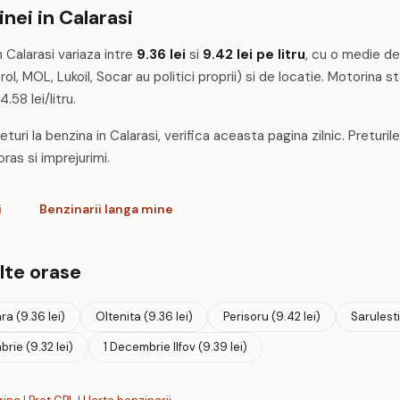
nei in Calarasi
 Calarasi variaza intre
9.36 lei
si
9.42 lei pe litru
, cu o medie de 
, MOL, Lukoil, Socar au politici proprii) si de locatie. Motorina 
4.58 lei/litru.
turi la benzina in Calarasi, verifica aceasta pagina zilnic. Preturil
oras si imprejurimi.
i
Benzinarii langa mine
alte orase
ra (9.36 lei)
Oltenita (9.36 lei)
Perisoru (9.42 lei)
Sarulesti
rie (9.32 lei)
1 Decembrie Ilfov (9.39 lei)