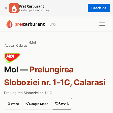
Pret Carburant
×
Deschide
Gratuit pe Google Play
›
›
Mol
Acasa
Calarasi
Mol —
Prelungirea
Sloboziei nr. 1-1C, Calarasi
Prelungirea Sloboziei nr. 1-1C
Waze
Google Maps
Favorit