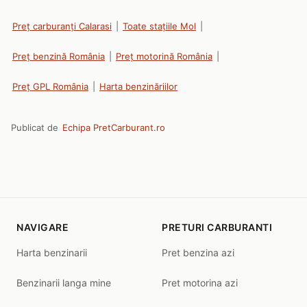
Preț carburanți Calarasi
|
Toate stațiile Mol
|
Preț benzină România
|
Preț motorină România
|
Preț GPL România
|
Harta benzinăriilor
Publicat de
Echipa PretCarburant.ro
NAVIGARE
PRETURI CARBURANTI
Harta benzinarii
Pret benzina azi
Benzinarii langa mine
Pret motorina azi