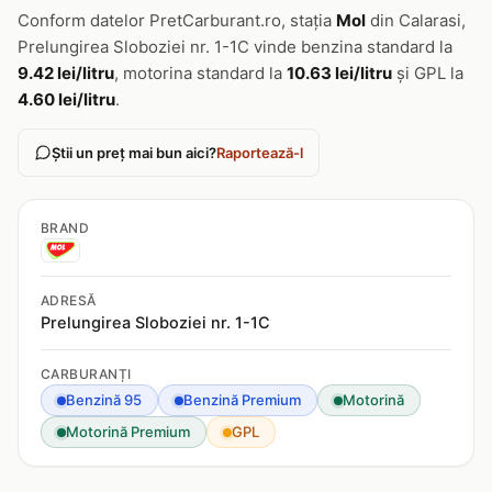
Conform datelor PretCarburant.ro, stația
Mol
din Calarasi,
Prelungirea Sloboziei nr. 1-1C vinde benzina standard la
9.42 lei/litru
, motorina standard la
10.63 lei/litru
și GPL la
4.60 lei/litru
.
Știi un preț mai bun aici?
Raportează-l
BRAND
ADRESĂ
Prelungirea Sloboziei nr. 1-1C
CARBURANȚI
Benzină 95
Benzină Premium
Motorină
Motorină Premium
GPL