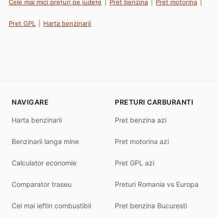
Cele mai mici prețuri pe județe
|
Pret benzina
|
Pret motorina
|
Pret GPL
|
Harta benzinarii
NAVIGARE
PRETURI CARBURANTI
Harta benzinarii
Pret benzina azi
Benzinarii langa mine
Pret motorina azi
Calculator economie
Pret GPL azi
Comparator traseu
Preturi Romania vs Europa
Cel mai ieftin combustibil
Pret benzina Bucuresti