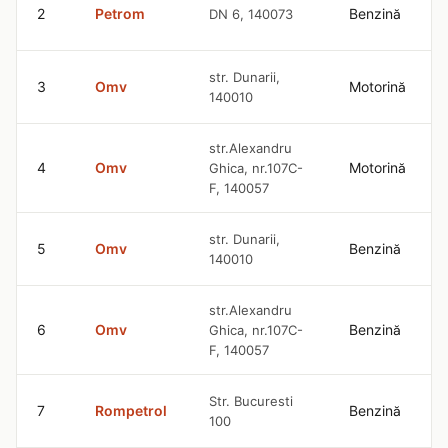
2
Petrom
Benzină
DN 6, 140073
str. Dunarii,
3
Omv
Motorină
140010
str.Alexandru
4
Omv
Motorină
Ghica, nr.107C-
F, 140057
str. Dunarii,
5
Omv
Benzină
140010
str.Alexandru
6
Omv
Benzină
Ghica, nr.107C-
F, 140057
Str. Bucuresti
7
Rompetrol
Benzină
100