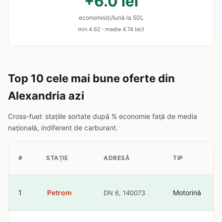
+6.0 lei
economisiți/lună la 50L
min 4.62 · medie 4.74 lei/l
Top 10 cele mai bune oferte din
Alexandria azi
Cross-fuel: stațiile sortate după % economie față de media
națională, indiferent de carburant.
#
STAȚIE
ADRESĂ
TIP
1
Petrom
Motorină
DN 6, 140073