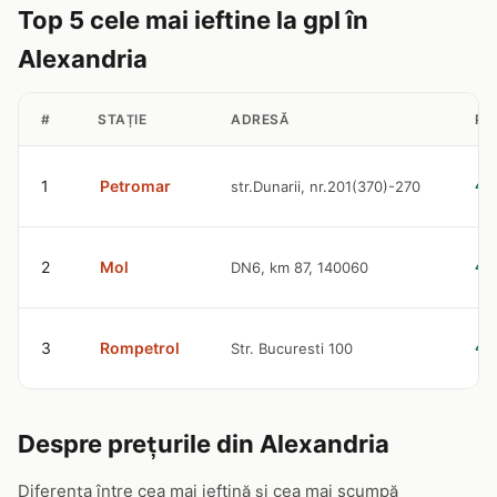
Top 5 cele mai ieftine la gpl în
Alexandria
#
STAȚIE
ADRESĂ
PR
1
Petromar
str.Dunarii, nr.201(370)-270
4.
2
Mol
DN6, km 87, 140060
4.
3
Rompetrol
Str. Bucuresti 100
4.
Despre prețurile din Alexandria
Diferența între cea mai ieftină și cea mai scumpă