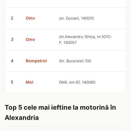
2
Omv
str. Dunarii, 140010
9.
str.Alexandru Ghica, nr.107C-
3
Omv
9.
F, 140057
4
Rompetrol
Str. Bucuresti 100
9.
5
Mol
DN6, km 87, 140060
9.
Top 5 cele mai ieftine la motorină în
Alexandria