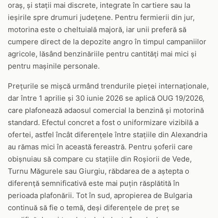
oraș, și stații mai discrete, integrate în cartiere sau la
ieșirile spre drumuri județene. Pentru fermierii din jur,
motorina este o cheltuială majoră, iar unii preferă să
cumpere direct de la depozite angro în timpul campaniilor
agricole, lăsând benzinăriile pentru cantități mai mici și
pentru mașinile personale.
Prețurile se mișcă urmând trendurile pieței internaționale,
dar între 1 aprilie și 30 iunie 2026 se aplică OUG 19/2026,
care plafonează adaosul comercial la benzină și motorină
standard. Efectul concret a fost o uniformizare vizibilă a
ofertei, astfel încât diferențele între stațiile din Alexandria
au rămas mici în această fereastră. Pentru șoferii care
obișnuiau să compare cu stațiile din Roșiorii de Vede,
Turnu Măgurele sau Giurgiu, răbdarea de a aștepta o
diferență semnificativă este mai puțin răsplătită în
perioada plafonării. Tot în sud, apropierea de Bulgaria
continuă să fie o temă, deși diferențele de preț se