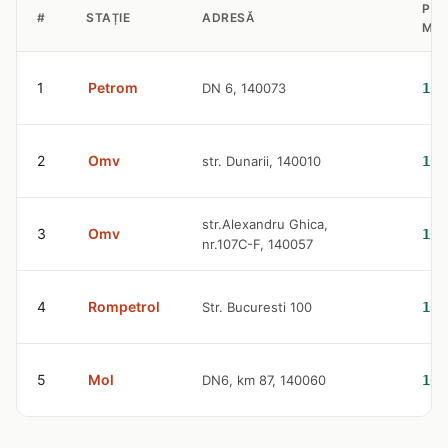
PRE
#
STAȚIE
ADRESĂ
MOT
1
Petrom
DN 6, 140073
10.
2
Omv
str. Dunarii, 140010
10.
str.Alexandru Ghica,
3
Omv
10.
nr.107C-F, 140057
4
Rompetrol
Str. Bucuresti 100
10.
5
Mol
DN6, km 87, 140060
10.