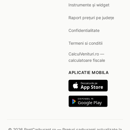
Instrumente și widget
Raport prețuri pe județe
Confidentialitate
Termeni si conditii
CalculVenituri.ro —
calculatoare fiscale
APLICATIE MOBILA
Descarca de pe
App Store
DISPONIBIL PE
Google Play
© 2026 PretCarburant.ro — Prețuri carburanți actualizate la