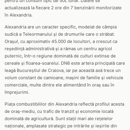
pentru un consum tipic de 50L lunar. Datele se
actualizează la fiecare 2 ore din 7 benzinării monitorizate
în Alexandria.
Alexandria are un caracter specific, modelat de câmpia
sudică a Teleormanului și de drumurile care o străbat.
Orașul, cu aproximativ 45.000 de locuitori, a crescut ca
reședință administrativă și a rămas un centru agricol
puternic, într-o regiune dominată de culturi extinse de
cereale și floarea-soarelui. DN6 este artera principală care
leagă Bucureștiul de Craiova, iar pe această axă trece un
volum constant de camioane, mașini de familie și vehicule
comerciale, multe dintre ele alimentând în oraș sau în
împrejurimi.
Piața combustibililor din Alexandria reflectă profilul acesta
de oraș-mediu, cu trafic de tranzit și economie locală
dominată de agricultură. Sunt stații mari ale rețelelor
naționale, amplasate strategic pe intrările și ieșirile din