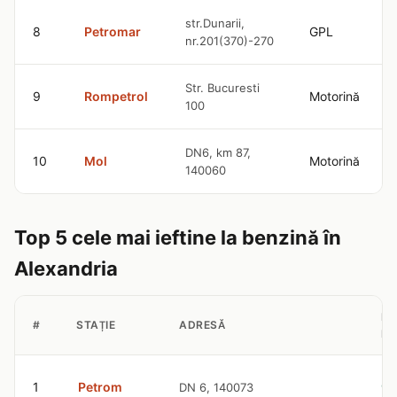
str.Dunarii,
8
Petromar
GPL
nr.201(370)-270
Str. Bucuresti
9
Rompetrol
Motorină
100
DN6, km 87,
10
Mol
Motorină
140060
Top 5 cele mai ieftine la benzină în
Alexandria
PR
#
STAȚIE
ADRESĂ
BE
1
Petrom
DN 6, 140073
9.